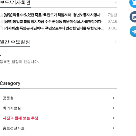
보도/기자회견
+
[성명] 막을 수 있었던 죽음, HL만도가 책임져라 : 청년노동자 사망사고의 철저한 진상규명과 재발방지 대책 마련하라
7일전
[성명] 통일교 불법 정치자금 수수 권성동 의원직 상실, 사필귀정이다
07.16
[기자회견] 폭염은 재난이다! 폭염으로부터 안전한 일터를 위한 민주노총 강원지역본부 폭염감시단 선포 기자회견
07.01
월간 주요일정
+
등록된 일정이 없습니다.
Category
공문철
회의자료실
사진과 함께 보는 투쟁
홍보선전자료