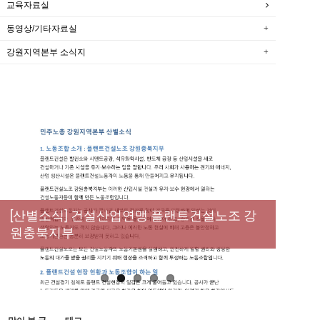
교육자료실
동영상/기타자료실
강원지역본부 소식지
New
[성명] 막을 수 있었던 죽음, HL만도가 책임져
라 : 청년노동자 사망사고의 철저한 진상규명
[산별소식] 건설산업연맹 플랜트건설노조 강
[강릉,속초,원주,춘천] 폭염감시단 사업 이모저
[조합원☆인터뷰] 서비스연맹 전국학교비정
과 재발방지 대책 마련하라
원충북지부
모
규직노동조합 강원지부 김유미 춘천지회장
[본부소식] 강원지역 노동자 합창단 모임