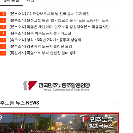
많이 본 글
태그
[본부소식] 7.1 요양보호사의 날 전국 동시 기자회견
1
[본부소식] 원청교섭 원년. 초기업교섭 돌파! 모든 노동자의 노동기본권 쟁취! 민주노총 7.15 총파업대회
2
[본부소식] 폭염은 재난이다! 민주노총 강원지역본부 폭염감시단 선포 기자회견
3
[원주소식] 원주 이주노동자 한국어교실
4
[속초소식] 영화 <3학년 2학기> 공동체 상영회
5
[본부소식] 강원지역 노동자 합창단 모임
6
[특집기사] 폭염으로 부터 안전한 일터 쟁취!
7
주노총 뉴스 NEWS
+