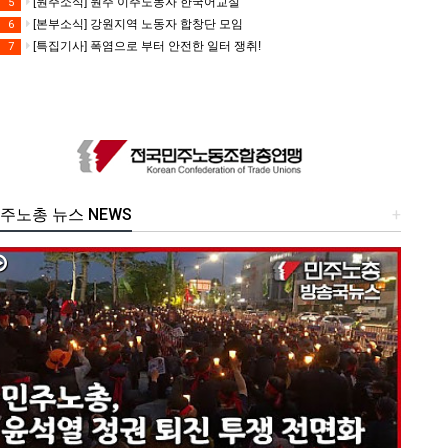
[원주소식] 원주 이주노동자 한국어교실
5
[본부소식] 강원지역 노동자 합창단 모임
6
[특집기사] 폭염으로 부터 안전한 일터 쟁취!
7
주노총 뉴스 NEWS
+