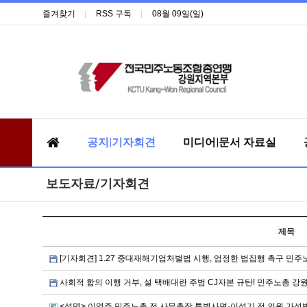
즐겨찾기
RSS 구독
08월 09일(일)
공지|기자회견
미디어|문서 자료실
보도자료/기자회견
제목
[기자회견] 1.27 중대재해기업처벌법 시행, 엄정한 법집행 촉구 민
사회적 합의 이행 거부, 설 택배대란 주범 CJ자본 규탄! 민주노총 
<성명> 이영주 민주노총 전 사무총장 특별사면·이석기 전 의원 가석방