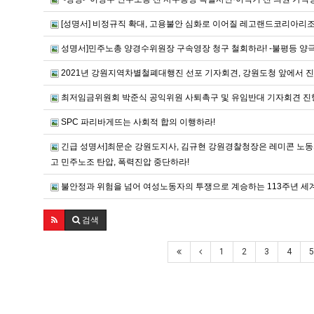
[성명서] 비정규직 확대, 고용불안 심화로 이어질 레고랜드코리아리조
성명서]민주노총 양경수위원장 구속영장 청구 철회하라! -불평등 양
2021년 강원지역차별철폐대행진 선포 기자회견, 강원도청 앞에서 
최저임금위원회 박준식 공익위원 사퇴촉구 및 유임반대 기자회견 진
SPC 파리바게뜨는 사회적 합의 이행하라!
긴급 성명서]최문순 강원도지사, 김규현 강원경찰청장은 레미콘 노동
고 민주노조 탄압, 폭력진압 중단하라!
불안정과 위험을 넘어 여성노동자의 투쟁으로 계승하는 113주년 세
검색
1
2
3
4
5