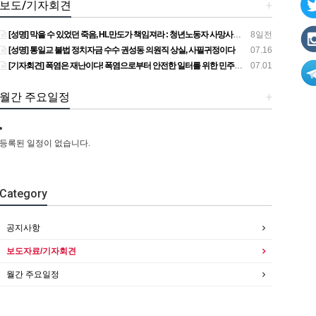
보도/기자회견
+
[성명] 막을 수 있었던 죽음, HL만도가 책임져라 : 청년노동자 사망사고의 철저한 진상규명과 재발방지 대책 마련하라
8일전
[성명] 통일교 불법 정치자금 수수 권성동 의원직 상실, 사필귀정이다
07.16
[기자회견] 폭염은 재난이다! 폭염으로부터 안전한 일터를 위한 민주노총 강원지역본부 폭염감시단 선포 기자회견
07.01
월간 주요일정
+
등록된 일정이 없습니다.
Category
공지사항
보도자료/기자회견
월간 주요일정