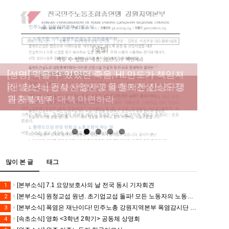
[성명] 막을 수 있었던 죽음, HL만도가 책임져
라 : 청년노동자 사망사고의 철저한 진상규명
[산별소식] 건설산업연맹 플랜트건설노조 강
[강릉,속초,원주,춘천] 폭염감시단 사업 이모저
[조합원☆인터뷰] 서비스연맹 전국학교비정
과 재발방지 대책 마련하라
원충북지부
모
규직노동조합 강원지부 김유미 춘천지회장
[본부소식] 강원지역 노동자 합창단 모임
많이 본 글
태그
[본부소식] 7.1 요양보호사의 날 전국 동시 기자회견
1
[본부소식] 원청교섭 원년. 초기업교섭 돌파! 모든 노동자의 노동기본권 쟁취! 민주노총 7.15 총파업대회
2
[본부소식] 폭염은 재난이다! 민주노총 강원지역본부 폭염감시단 선포 기자회견
3
[속초소식] 영화 <3학년 2학기> 공동체 상영회
4