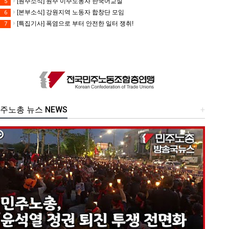
[원주소식] 원주 이주노동자 한국어교실
5
[본부소식] 강원지역 노동자 합창단 모임
6
[특집기사] 폭염으로 부터 안전한 일터 쟁취!
7
주노총 뉴스 NEWS
+