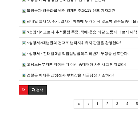
불평등과 양극화를 넘어 경제민주화119 선포 기자회견
전태일 열사 50주기. 열사의 이름에 누가 되지 않도록 민주노총이 올곧게
<성명서> 코로나·추석물량 폭증, 택배·운송·배달 노동자 과로사 대책
<성명서>대법원의 전교조 법적지위유지 판결을 환영한다!
<성명서> 전태일 3법 직접입법발의로 하반기 투쟁을 선포한다.
고용노동부 태백지청은 더 이상 중대재해 사망사고 방치말라!
검찰은 이재용 삼성전자 부회장을 지금당장 기소하라!
검색
1
2
3
4
5