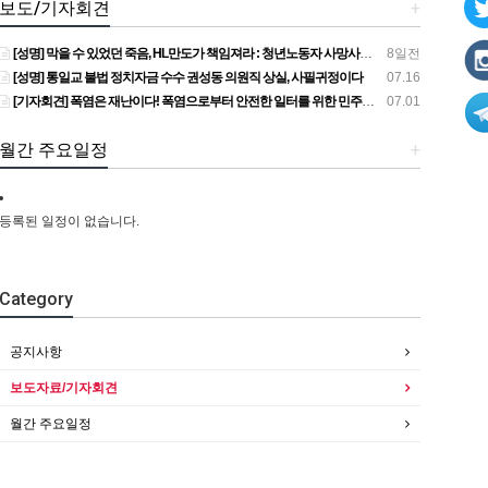
보도/기자회견
+
[성명] 막을 수 있었던 죽음, HL만도가 책임져라 : 청년노동자 사망사고의 철저한 진상규명과 재발방지 대책 마련하라
8일전
[성명] 통일교 불법 정치자금 수수 권성동 의원직 상실, 사필귀정이다
07.16
[기자회견] 폭염은 재난이다! 폭염으로부터 안전한 일터를 위한 민주노총 강원지역본부 폭염감시단 선포 기자회견
07.01
월간 주요일정
+
등록된 일정이 없습니다.
Category
공지사항
보도자료/기자회견
월간 주요일정