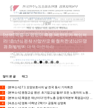
[성명] 막을 수 있었던 죽음, HL만도가 책임져
라 : 청년노동자 사망사고의 철저한 진상규명
[산별소식] 건설산업연맹 플랜트건설노조 강
[강릉,속초,원주,춘천] 폭염감시단 사업 이모저
[조합원☆인터뷰] 서비스연맹 전국학교비정
과 재발방지 대책 마련하라
원충북지부
모
규직노동조합 강원지부 김유미 춘천지회장
[본부소식] 강원지역 노동자 합창단 모임
많이 본 글
태그
[본부소식] 7.1 요양보호사의 날 전국 동시 기자회견
1
[본부소식] 원청교섭 원년. 초기업교섭 돌파! 모든 노동자의 노동기본권 쟁취! 민주노총 7.15 총파업대회
2
[본부소식] 폭염은 재난이다! 민주노총 강원지역본부 폭염감시단 선포 기자회견
3
[속초소식] 영화 <3학년 2학기> 공동체 상영회
4