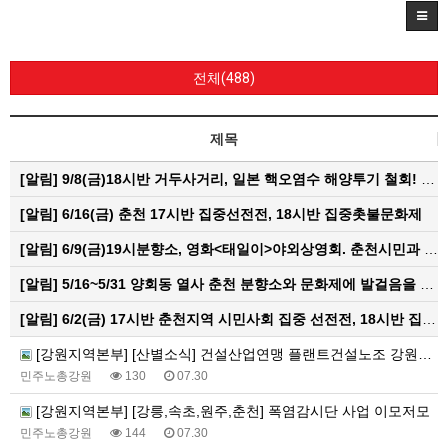
전체(488)
제목
[알림]
9/8(금)18시반 거두사거리, 일본 핵오염수 해양투기 철회! 춘천시민대회
[알림]
6/16(금) 춘천 17시반 집중선전전, 18시반 집중촛불문화제
[알림]
6/9(금)19시분향소, 영화<태일이>야외상영회. 춘천시민과 함께하는 한여름밤의 영화산책
[알림]
5/16~5/31 양회동 열사 춘천 분향소와 문화제에 발걸음을 내어주신 모든 분들께 감사인사를 올립니다.
[알림]
6/2(금) 17시반 춘천지역 시민사회 집중 선전전, 18시반 집중 촛불문화제
[강원지역본부] [산별소식] 건설산업연맹 플랜트건설노조 강원충북지부
민주노총강원
130
07.30
[강원지역본부] [강릉,속초,원주,춘천] 폭염감시단 사업 이모저모
민주노총강원
144
07.30