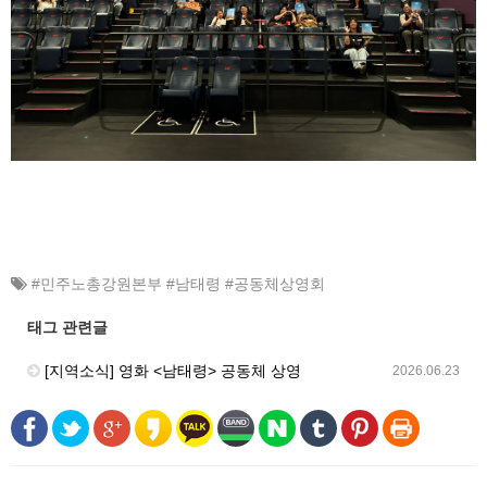
#민주노총강원본부 #남태령 #공동체상영회
태그 관련글
[지역소식] 영화 <남태령> 공동체 상영
2026.06.23