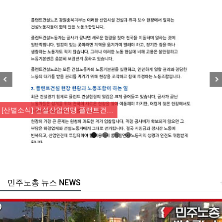
Previous
Nex
[산별소식] 건설산업연맹 플랜트건…
민주노총 뉴스 NEWS