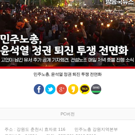
민주노총, 윤석열 정권 퇴진 투쟁 전면화
PC버전
주소 : 강원도 춘천시 효자로 116
민주노총 강원지역본부