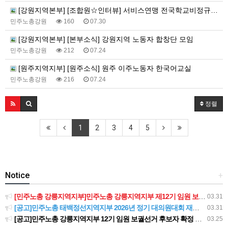
[강원지역본부] [조합원☆인터뷰] 서비스연맹 전국학교비정규직노동조합 강원지부 김유미 춘천지회장
민주노총강원
160
07.30
[강원지역본부] [본부소식] 강원지역 노동자 합창단 모임
민주노총강원
212
07.24
[원주지역지부] [원주소식] 원주 이주노동자 한국어교실
민주노총강원
216
07.24
정렬
1
2
3
4
5
Notice
+
[민주노총 강릉지역지부]민주노총 강릉지역지부 제12기 임원 보궐선거결과 공고
03.31
[공고]민주노총 태백정선지역지부 2026년 정기 대의원대회 재소집 건
03.31
[공고]민주노총 강릉지역지부 12기 임원 보궐선거 후보자 확정 공고
03.25