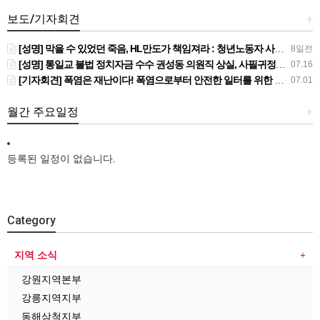
보도/기자회견
+
[성명] 막을 수 있었던 죽음, HL만도가 책임져라 : 청년노동자 사망사고의 철저한 진상규명과 재발방지 대책 마련하라
8일전
[성명] 통일교 불법 정치자금 수수 권성동 의원직 상실, 사필귀정이다
07.16
[기자회견] 폭염은 재난이다! 폭염으로부터 안전한 일터를 위한 민주노총 강원지역본부 폭염감시단 선포 기자회견
07.01
월간 주요일정
+
등록된 일정이 없습니다.
Category
지역 소식
강원지역본부
강릉지역지부
동해삼척지부