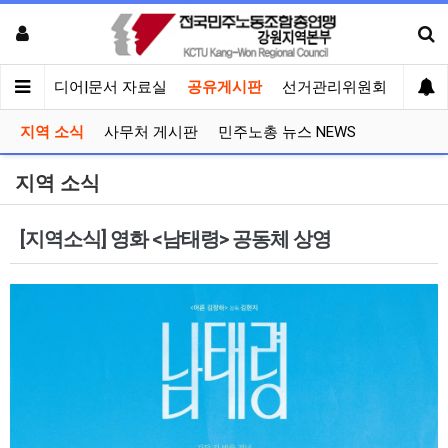
회견
미디어|문서 자료실
공유게시판
선거관리위원회
지역 소식
사무처 게시판
민주노총 뉴스 NEWS
지역 소식
[지역소식] 영화 <남태령> 공동체 상영