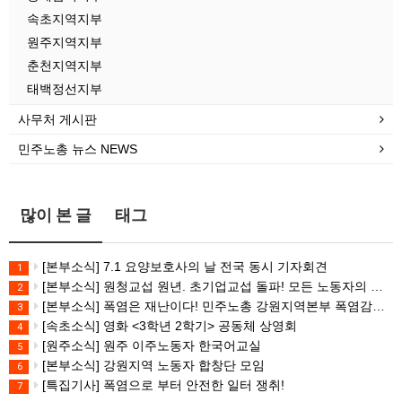
속초지역지부
원주지역지부
춘천지역지부
태백정선지부
사무처 게시판
민주노총 뉴스 NEWS
많이 본 글
태그
[본부소식] 7.1 요양보호사의 날 전국 동시 기자회견
1
[본부소식] 원청교섭 원년. 초기업교섭 돌파! 모든 노동자의 노동기본권 쟁취! 민주노총 7.15 총파업대회
2
[본부소식] 폭염은 재난이다! 민주노총 강원지역본부 폭염감시단 선포 기자회견
3
[속초소식] 영화 <3학년 2학기> 공동체 상영회
4
[원주소식] 원주 이주노동자 한국어교실
5
[본부소식] 강원지역 노동자 합창단 모임
6
[특집기사] 폭염으로 부터 안전한 일터 쟁취!
7