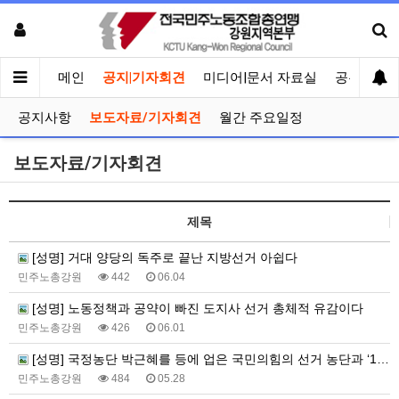
메인
공지|기자회견
미디어|문서 자료실
공유게시
공지사항
보도자료/기자회견
월간 주요일정
보도자료/기자회견
제목
[성명] 거대 양당의 독주로 끝난 지방선거 아쉽다
민주노총강원
442
06.04
[성명] 노동정책과 공약이 빠진 도지사 선거 총체적 유감이다
민주노총강원
426
06.01
[성명] 국정농단 박근혜를 등에 업은 국민의힘의 선거 농단과 ‘1심 유죄’ 신경호 교육감후보의 몰염치함을 강력히 규탄한다!
민주노총강원
484
05.28