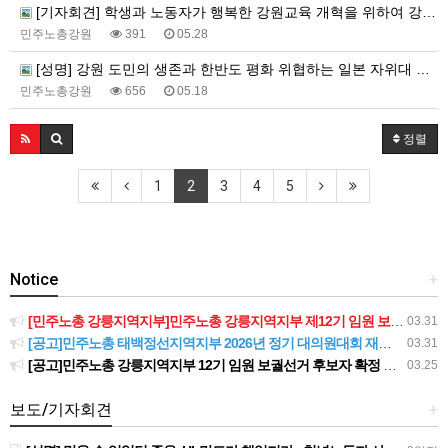
[기자회견] 학생과 노동자가 행복한 강원교육 개혁을 위하여 강삼영 후보를 지지합니다!!
민주노총강원
391
05.28
[성명] 강원 도민의 생존과 한반도 평화 위협하는 일본 자위대 진출 시도, 강원 노동자의 이름으로 단호히 거부한다!
민주노총강원
656
05.18
정렬
1
2
3
4
5
Notice
+
[민주노총 강릉지역지부]민주노총 강릉지역지부 제12기 임원 보궐선거결과 공고
03.31
[공고]민주노총 태백정선지역지부 2026년 정기 대의원대회 재소집 건
03.31
[공고]민주노총 강릉지역지부 12기 임원 보궐선거 후보자 확정 공고
03.25
보도/기자회견
+