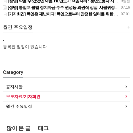
[성명] 막을 수 있었던 죽음, HL만도가 책임져라 : 청년노동자 사망사고의 철저한 진상규명과 재발방지 대책 마련하라
9일전
[성명] 통일교 불법 정치자금 수수 권성동 의원직 상실, 사필귀정이다
07.16
[기자회견] 폭염은 재난이다! 폭염으로부터 안전한 일터를 위한 민주노총 강원지역본부 폭염감시단 선포 기자회견
07.01
월간 주요일정
+
등록된 일정이 없습니다.
Category
공지사항
보도자료/기자회견
월간 주요일정
많이 본 글
태그