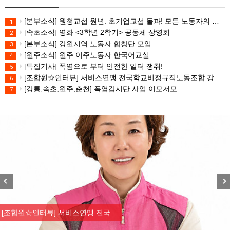
[본부소식] 원청교섭 원년. 초기업교섭 돌파! 모든 노동자의 노동기본권 쟁취! 민주노총 7.15 총파업대회
1
[속초소식] 영화 <3학년 2학기> 공동체 상영회
2
[본부소식] 강원지역 노동자 합창단 모임
3
[원주소식] 원주 이주노동자 한국어교실
4
[특집기사] 폭염으로 부터 안전한 일터 쟁취!
5
[조합원☆인터뷰] 서비스연맹 전국학교비정규직노동조합 강원지부 김유미 춘천지회장
6
[강릉,속초,원주,춘천] 폭염감시단 사업 이모저모
7
Previous
Nex
[조합원☆인터뷰] 서비스연맹 전국…