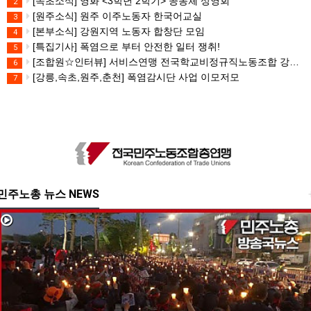
[속초소식] 영화 <3학년 2학기> 공동체 상영회
2
[원주소식] 원주 이주노동자 한국어교실
3
[본부소식] 강원지역 노동자 합창단 모임
4
[특집기사] 폭염으로 부터 안전한 일터 쟁취!
5
[조합원☆인터뷰] 서비스연맹 전국학교비정규직노동조합 강원지부 김유미 춘천지회장
6
[강릉,속초,원주,춘천] 폭염감시단 사업 이모저모
7
민주노총 뉴스 NEWS