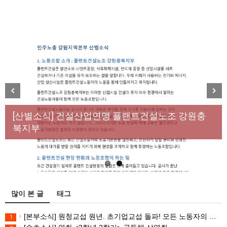
[성명] 막을 수 있었던 죽음, HL만도가 책임져라 : 청
Previous
Next
년노동자 사망사고의 철저한 진상규명과 재발방지
[산별소식] 건설산업연맹 플랜트건설노조 강원충
대책 마련하라
북지부
많이 본 글
태그
[본부소식] 원청교섭 원년. 초기업교섭 돌파! 모든 노동자의 노동기본권 쟁취! 민주노총 7.15 총파업대회
1