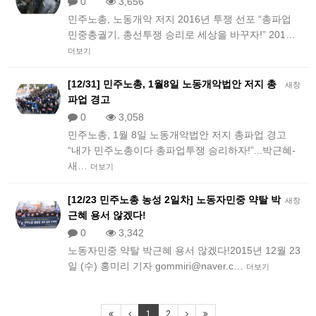
0
3,656
민주노총, 노동개악 저지 2016년 투쟁 선포 “총파업
민중총궐기, 총선투쟁 승리로 세상을 바꾸자!” 201…
더보기
[12/31] 민주노총, 1월8일 노동개악법안 저지 총
새창
파업 경고
0
3,058
민주노총, 1월 8일 노동개악법안 저지 총파업 경고
“내가 민주노총이다 총파업투쟁 승리하자!”...박근혜-
새…
더보기
[12/23 민주노총 농성 2일차] 노동자민중 약탈 박
새창
근혜 용서 않겠다!
0
3,342
노동자민중 약탈 박근혜 용서 않겠다!2015년 12월 23
일 (수) 홍미리 기자 gommiri@naver.c…
더보기
1
2