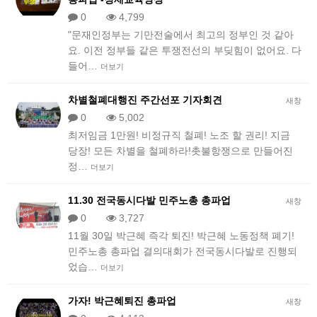
0
4,799
"문재인정부는 기만전술에서 최고의 정부인 것 같아
요. 이전 정부들 같은 투쟁전선의 부딪힘이 없어요. 다
들어…
더보기
차별철폐대행진 주간선포 기자회견
새창
0
5,002
최저임금 1만원! 비정규직 철폐! 노조 할 권리! 지금
당장! 모든 차별을 철폐하라!촛불항쟁으로 만들어진
정…
더보기
11.30 전국동시다발 민주노총 총파업
새창
0
3,727
11월 30일 박근혜 즉각 퇴진! 박근혜 노동정책 폐기!
민주노총 총파업 결의대회가 전국동시다발로 진행되
었습…
더보기
가자! 박근혜퇴진 총파업
새창