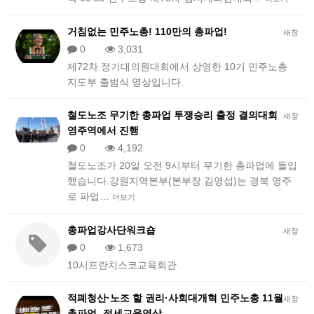
거침없는 민주노총! 110만의 총파업!
새창
0
3,031
제72차 정기대의원대회에서 상영한 10기 민주노총
지도부 출범식 영상입니다.
철도노조 무기한 총파업 투쟁승리 출정 결의대회
새창
영주역에서 진행
0
4,192
철도노조가 20일 오전 9시부터 무기한 총파업에 돌입
했습니다.강원지역본부(본부장 김영섭)는 경북 영주
로 파업…
더보기
총파업강사단워크숍
새창
0
1,673
10시프란치스코교육회관
적폐청산·노조 할 권리·사회대개혁 민주노총 11월
새창
총파업 -정세교육영상