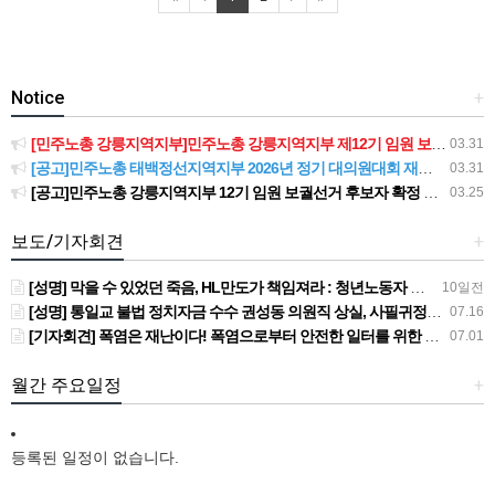
Notice
+
[민주노총 강릉지역지부]민주노총 강릉지역지부 제12기 임원 보궐선거결과 공고
03.31
[공고]민주노총 태백정선지역지부 2026년 정기 대의원대회 재소집 건
03.31
[공고]민주노총 강릉지역지부 12기 임원 보궐선거 후보자 확정 공고
03.25
보도/기자회견
+
[성명] 막을 수 있었던 죽음, HL만도가 책임져라 : 청년노동자 사망사고의 철저한 진상규명과 재발방지 대책 마련하라
10일전
[성명] 통일교 불법 정치자금 수수 권성동 의원직 상실, 사필귀정이다
07.16
[기자회견] 폭염은 재난이다! 폭염으로부터 안전한 일터를 위한 민주노총 강원지역본부 폭염감시단 선포 기자회견
07.01
월간 주요일정
+
등록된 일정이 없습니다.