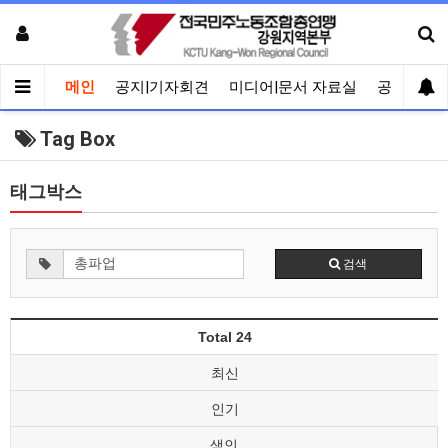
메인
공지|기자회견
미디어|문서 자료실
공유게시
Tag Box
태그박스
검색
Total 24
최신
인기
색인