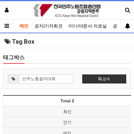
메인
공지|기자회견
미디어|문서 자료실
공유게시
Tag Box
태그박스
검색
Total 2
최신
인기
색인