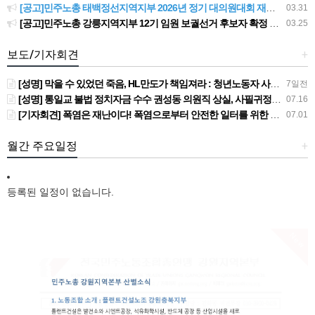
[공고]민주노총 태백정선지역지부 2026년 정기 대의원대회 재소집 건
03.31
[공고]민주노총 강릉지역지부 12기 임원 보궐선거 후보자 확정 공고
03.25
보도/기자회견
+
[성명] 막을 수 있었던 죽음, HL만도가 책임져라 : 청년노동자 사망사고의 철저한 진상규명과 재발방지 대책 마련하라
7일전
[성명] 통일교 불법 정치자금 수수 권성동 의원직 상실, 사필귀정이다
07.16
[기자회견] 폭염은 재난이다! 폭염으로부터 안전한 일터를 위한 민주노총 강원지역본부 폭염감시단 선포 기자회견
07.01
월간 주요일정
+
등록된 일정이 없습니다.
New