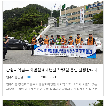
역본부, 원주원예농협 조합원 30여명과 민주노총 원주지역지부 조합원
10…
강원지역본부 차별철폐대행진 2박3일 동안 진행합니다.
0
2016.06.21
민주노총강원
민주노총 강원지역본부 차별철폐대행진.사회적 약자, 소외와 차별이 없는
세상을 만들어 나가기 위하여 오늘 삼척시청 앞에서 기자회견을 시작으로
선전전 진행, 그리고 장투 사업장인 동양시멘트지부 동지들과 간담회를 진
행합니다.차별철폐행진단은 2박3일동안 강원 전지역을 순회합니다.​​비정규
직철폐! 최저임금 1만원 쟁취!강원지역 차별철폐 대행진 투쟁선포 기자회견