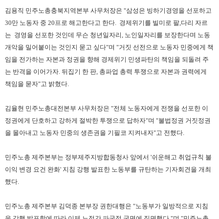
김용직 민주노총충북지역본부 사무처장은 "삼성은 빙하기경영을 선포하고
30만 노동자 중 20프로 해고한다고 한다. 경제위기를 빌미로 팔,다리 자르
는 경영을 선포한 것인데 무슨 청년일자리, 노인일자리를 보장한다며 노동
개악을 밀어붙이는 것인지 묻고 싶다"며 "거짓 선전으로 노동자 민중에게 책
임을 전가하는 자본과 정권을 향해 경제위기 민생파탄의 책임을 되돌려 주
는 반격을 이어가자. 뒤집기 한 판, 총파업 총력 투쟁으로 자본과 권력에게
책임을 묻자"고 밝혔다.
김율현 민주노총대전본부 사무처장은 "전체 노동자에게 전쟁을 선포한 이
정권에게 단호하고 강하게 절박한 투쟁으로 답하자"며 "불법정권 거짓정권
을 몰아내고 노동자 민중의 생존권을 기필코 지켜내자"고 전했다.
민주노총 제주본부는 정부제주지방합동청사 앞에서 '쉬운해고 취업규칙 불
이익 변경 요건 완화' 지침 강행 발표한 노동부를 규탄하는 기자회견을 개최
했다.
민주노총 제주본부 김덕종 본부장 권한대행은 "노동부가 일방적으로 지침
을 강행 발표함에 따라 이제 노정간 파국적 국면에 직면했다."며 "민주노총