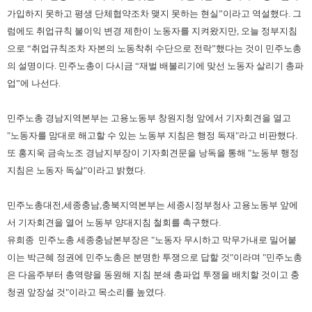
가입하지 못하고 평생 단체협약조차 맺지 못하는 현실”이라고 역설했다. 그
럼에도 취업규칙 불이익 변경 제한이 노동자를 지켜왔지만, 오늘 정부지침
으로 “취업규칙조차 자본의 노동착취 수단으로 전락”했다는 것이 민주노총
의 설명이다. 민주노총이 다시금 “재벌 배불리기에 맞선 노동자 살리기 총파
업”에 나선다.
민주노총 경남지역본부는 고용노동부 창원지청 앞에서 기자회견을 열고
"노동자를 맘대로 해고할 수 있는 노동부 지침은 행정 독재"라고 비판했다.
또 홍지욱 금속노조 경남지부장이 기자회견문을 낭독을 통해 "노동부 행정
지침은 노동자 독살"이라고 밝혔다.
민주노총대전,세종충남,충북지역본부는 세종시정부청사 고용노동부 앞에
서 기자회견을 열어 노동부 양대지침 철회를 촉구했다.
유희종 민주노총 세종충남본부장은 "노동자 무시하고 막무가내로 밀어붙
이는 박근혜 정권에 민주노총은 분명한 투쟁으로 답할 것"이라며 "민주노총
은 다음주부터 총역량을 동원해 지침 분쇄 총파업 투쟁을 배치할 것이고 충
청권 앞장설 것"이라고 목소리를 높였다.