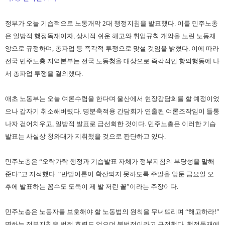
정부가 오늘 기습적으로 노동개악 2대 행정지침을 발표했다. 이를 민주노총
은 일방적 행정독재이자, 상시적 쉬운 해고와 취업규칙 개악을 노린 노동재
앙으로 규정하며, 총파업 등 즉각적 투쟁으로 맞설 것임을 밝혔다. 이에 따라
전국 민주노총 지역본부는 전국 노동청을 대상으로 즉각적인 항의행동에 나
서 총파업 투쟁을 결의했다.
애초 노동부는 오늘 여론수렴을 한다며 울산에서 현장감담회를 할 예정이었
으나 갑자기 취소해버렸다. 명분축적용 간담회가 연출된 여론조작임이 들통
나자 걷어치우고, 일방적 발표로 급선회한 것이다. 민주노총은 이러한 기습
발표는 사실상 청와대가 지휘했을 것으로 판단하고 있다.
민주노총은 “오락가락 행정과 기습발표 자체가 정부지침의 부당성을 말해
준다”고 지적했다. “반발여론이 확산되지 못하도록 주말을 앞둔 금요일 오
후에 발표하는 꼼수도 도둑이 제 발 저린 꼴”이라는 주장이다.
민주노총은 노동자를 보호해야 할 노동법의 원칙을 무너뜨리며 “해고하라!”
명하는 정부지침은 법적 효력도 없으며 불법적이라고 규정했다. 행정독재에