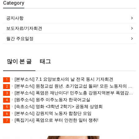
Category
공지사항
보도자료/기자회견
월간 주요일정
많이 본 글
태그
[본부소식] 7.1 요양보호사의 날 전국 동시 기자회견
1
[본부소식] 원청교섭 원년. 초기업교섭 돌파! 모든 노동자의 노동기본권 쟁취! 민주노총 7.15 총파업대회
2
[본부소식] 폭염은 재난이다! 민주노총 강원지역본부 폭염감시단 선포 기자회견
3
[원주소식] 원주 이주노동자 한국어교실
4
[속초소식] 영화 <3학년 2학기> 공동체 상영회
5
[본부소식] 강원지역 노동자 합창단 모임
6
[특집기사] 폭염으로 부터 안전한 일터 쟁취!
7