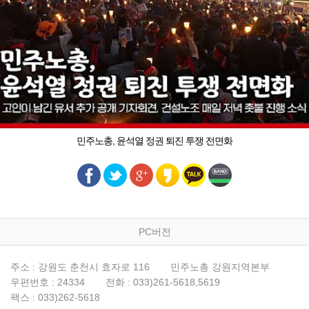
민주노총, 윤석열 정권 퇴진 투쟁 전면화
PC버전
주소 : 강원도 춘천시 효자로 116
민주노총 강원지역본부
우편번호 : 24334
전화 : 033)261-5618,5619
팩스 : 033)262-5618