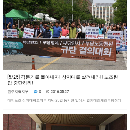
재벌개…
[5/25] 김문기를 몰아내자! 상지대를 살려내라!! 노조탄
압 중단하라!
0
2016.05.27
원주지역지부
대학노조 상지대학교지부 ​지난 25일 동악관 앞에서 결의대회개최부당징계
철회 및 노조탄압 중단! 상지대학교 정상화 촉구​▲ 대학노조 상지대학교지
부가 지난 25일(수) 상지대학교 동악관 앞에서 “부당해고, 부당징계, 부당인
사 철회와 부당노동행위 사과를 촉구”하는 결의대회를 개최했다. 이날 결의
대회에는 대학노조 조합원들과 민주노총조합원, 상지대학교 교수협의회,…