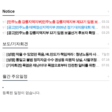
Notice
+
[민주노총 강릉지역지부]민주노총 강릉지역지부 제12기 임원 보궐선거결과 공고
03.31
[공고]민주노총 태백정선지역지부 2026년 정기 대의원대회 재소집 건
03.31
[공고]민주노총 강릉지역지부 12기 임원 보궐선거 후보자 확정 공고
03.25
보도/기자회견
+
[성명] 막을 수 있었던 죽음, HL만도가 책임져라 : 청년노동자 사망사고의 철저한 진상규명과 재발방지 대책 마련하라
7일전
[성명] 통일교 불법 정치자금 수수 권성동 의원직 상실, 사필귀정이다
07.16
[기자회견] 폭염은 재난이다! 폭염으로부터 안전한 일터를 위한 민주노총 강원지역본부 폭염감시단 선포 기자회견
07.01
월간 주요일정
+
등록된 일정이 없습니다.