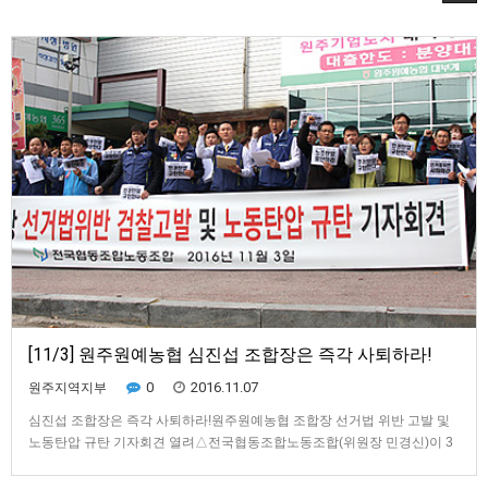
[11/3] 원주원예농협 심진섭 조합장은 즉각 사퇴하라!
0
2016.11.07
원주지역지부
심진섭 조합장은 즉각 사퇴하라!원주원예농협 조합장 선거법 위반 고발 및
노동탄압 규탄 기자회견 열려​△전국협동조합노동조합(위원장 민경신)이 3
일 오전 11시, 원주원예농협 본점 앞에서 심진섭 조합장의 사퇴를 촉구하는
기자회견을 개최했다. 이날 기자회견에는 전국협동조합노조 본조 및 강원지