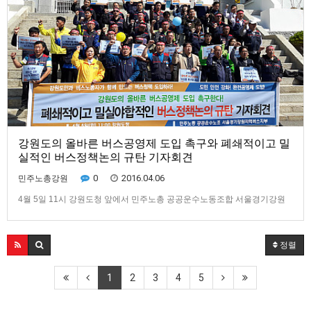
강원도의 올바른 버스공영제 도입 촉구와 폐쇄적이고 밀
실적인 버스정책논의 규탄 기자회견
0
2016.04.06
민주노총강원
4월 5일 11시 강원도청 앞에서 민주노총 공공운수노동조합 서울경기강원
버스지부 동지들이 버스완전공영제 도입촉구와 밀실적인 버스정책논의를
규탄하는 기자회견을 열고있다.​강원도는 ‘강원도형 버스준공영제 도입방안
연구사업’(이하 연구용역)을 2015년 8월 4일 착수하였다. 주된 과업지시서
정렬
의 내용은 버스업체의 경영분석 및 개선방안 ․ 노선의 합리적 개편방향 ․ …
1
2
3
4
5