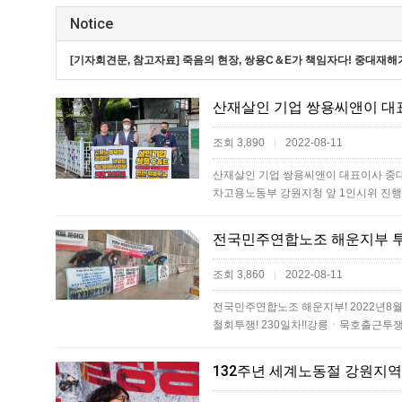
Notice
[기자회견문, 참고자료] 죽음의 현장, 쌍용C＆E가 책임자다! 중대
조회 3,890
2022-08-11
|
산재살인 기업 쌍용씨앤이 대표이사 중
차고용노동부 강원지청 앞 1인시위 진
전국민주연합노조 해운지부 
조회 3,860
2022-08-11
|
전국민주연합노조 해운지부! 2022년8
철회투쟁! 230일차!!강릉ㆍ묵호출근투쟁 1
132주년 세계노동절 강원지역