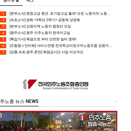
많이 본 글
태그
[본부소식] 원청교섭 원년. 초기업교섭 돌파! 모든 노동자의 노동기본권 쟁취! 민주노총 7.15 총파업대회
1
[속초소식] 영화 <3학년 2학기> 공동체 상영회
2
[본부소식] 강원지역 노동자 합창단 모임
3
[원주소식] 원주 이주노동자 한국어교실
4
[특집기사] 폭염으로 부터 안전한 일터 쟁취!
5
[조합원☆인터뷰] 서비스연맹 전국학교비정규직노동조합 강원지부 김유미 춘천지회장
6
[강릉,속초,원주,춘천] 폭염감시단 사업 이모저모
7
주노총 뉴스 NEWS
+