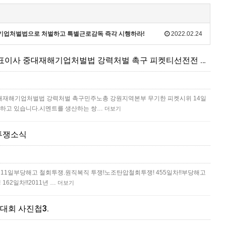
재해기업처벌법으로 처벌하고 특별근로감독 즉각 시행하라!
2022.02.24
산재살인 기업 쌍용씨앤이 대표이사 중대재해기업처벌법 강력처벌 촉구 피켓티선전전 진행 중
대재해기업처벌법 강력처벌 촉구민주노총 강원지역본부 무기한 피켓시위 14일
행하고 있습니다.시멘트를 생산하는 쌍…
더보기
투쟁소식
월11일부당해고 철회투쟁.원직복직 투쟁!노조탄압철회투쟁! 455일차!!부당해고
62일차!!2011년 …
더보기
대회 사진첩3.