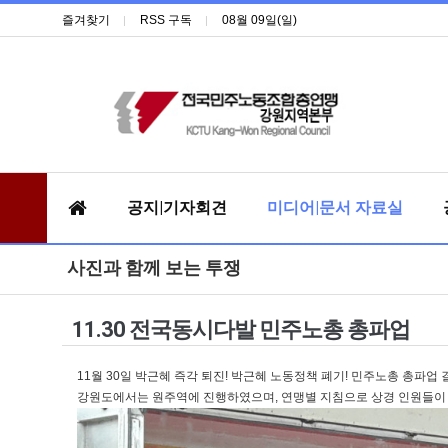
즐겨찾기
RSS 구독
08월 09일(일)
공지|기자회견
미디어|문서 자료실
사진과 함께 보는 투쟁
11.30 전국동시다발 민주노총 총파업
11월 30일 박근혜 즉각 퇴진! 박근혜 노동정책 폐기! 민주노총 총
강원도에서는 원주역에 진행하였으며, 연맹별 지침으로 상경 인원들이