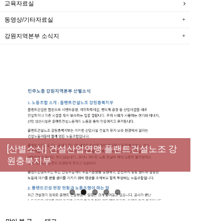
교육자료실
동영상/기타자료실
강원지역본부 소식지
[성명] 막을 수 있었던 죽음, HL만도가 책임져
라 : 청년노동자 사망사고의 철저한 진상규명
[산별소식] 건설산업연맹 플랜트건설노조 강
[강릉,속초,원주,춘천] 폭염감시단 사업 이모저
[조합원☆인터뷰] 서비스연맹 전국학교비정
과 재발방지 대책 마련하라
원충북지부
모
규직노동조합 강원지부 김유미 춘천지회장
[본부소식] 강원지역 노동자 합창단 모임