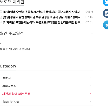
보도/기자회견
+
[성명] 막을 수 있었던 죽음, HL만도가 책임져라 : 청년노동자 사망사고의 철저한 진상규명과 재발방지 대책 마련하라
9일전
[성명] 통일교 불법 정치자금 수수 권성동 의원직 상실, 사필귀정이다
07.16
[기자회견] 폭염은 재난이다! 폭염으로부터 안전한 일터를 위한 민주노총 강원지역본부 폭염감시단 선포 기자회견
07.01
월간 주요일정
+
등록된 일정이 없습니다.
Category
공문철
회의자료실
사진과 함께 보는 투쟁
홍보선전자료