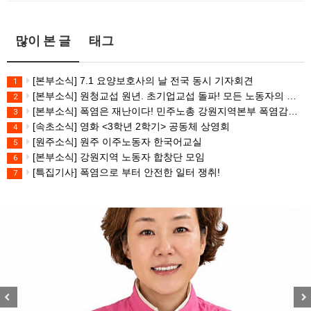
많이 본 글
태그
[본부소식] 7.1 요양보호사의 날 전국 동시 기자회견
1
[본부소식] 원청교섭 원년. 초기업교섭 돌파! 모든 노동자의 노동기본권 쟁취! 민주노총 7.15 총파업대회
2
[본부소식] 폭염은 재난이다! 민주노총 강원지역본부 폭염감시단 선포 기자회견
3
[속초소식] 영화 <3학년 2학기> 공동체 상영회
4
[원주소식] 원주 이주노동자 한국어교실
5
[본부소식] 강원지역 노동자 합창단 모임
6
[특집기사] 폭염으로 부터 안전한 일터 쟁취!
7