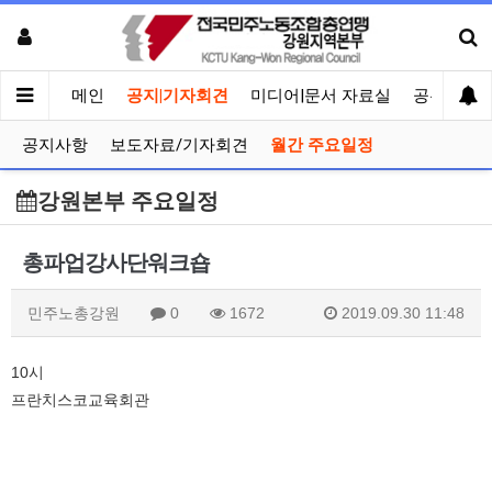
메인
공지|기자회견
미디어|문서 자료실
공유게시
공지사항
보도자료/기자회견
월간 주요일정
강원본부 주요일정
총파업강사단워크숍
민주노총강원
0
1672
2019.09.30 11:48
10시
프란치스코교육회관