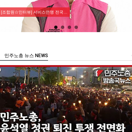
Previous
Nex
[조합원☆인터뷰] 서비스연맹 전국…
민주노총 뉴스 NEWS