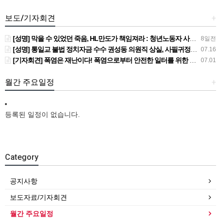
보도/기자회견
+
[성명] 막을 수 있었던 죽음, HL만도가 책임져라 : 청년노동자 사망사고의 철저한 진상규명과 재발방지 대책 마련하라
8일전
[성명] 통일교 불법 정치자금 수수 권성동 의원직 상실, 사필귀정이다
07.16
[기자회견] 폭염은 재난이다! 폭염으로부터 안전한 일터를 위한 민주노총 강원지역본부 폭염감시단 선포 기자회견
07.01
월간 주요일정
+
등록된 일정이 없습니다.
Category
공지사항
보도자료/기자회견
월간 주요일정