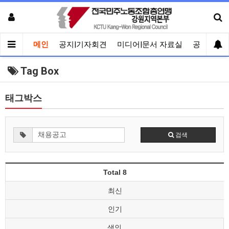
메인
공지|기자회견
미디어|문서 자료실
공유게시
Tag Box
태그박스
검색
Total 8
최신
인기
색인