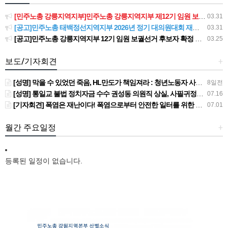
[민주노총 강릉지역지부]민주노총 강릉지역지부 제12기 임원 보궐선거결과 공고
03.31
[공고]민주노총 태백정선지역지부 2026년 정기 대의원대회 재소집 건
03.31
[공고]민주노총 강릉지역지부 12기 임원 보궐선거 후보자 확정 공고
03.25
보도/기자회견
+
[성명] 막을 수 있었던 죽음, HL만도가 책임져라 : 청년노동자 사망사고의 철저한 진상규명과 재발방지 대책 마련하라
8일전
[성명] 통일교 불법 정치자금 수수 권성동 의원직 상실, 사필귀정이다
07.16
[기자회견] 폭염은 재난이다! 폭염으로부터 안전한 일터를 위한 민주노총 강원지역본부 폭염감시단 선포 기자회견
07.01
월간 주요일정
+
등록된 일정이 없습니다.