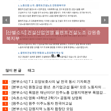
[성명] 막을 수 있었던 죽음, HL만도가 책임져라 : 청
Previous
Next
년노동자 사망사고의 철저한 진상규명과 재발방지
[산별소식] 건설산업연맹 플랜트건설노조 강원충
대책 마련하라
북지부
많이 본 글
태그
[본부소식] 7.1 요양보호사의 날 전국 동시 기자회견
1
[본부소식] 원청교섭 원년. 초기업교섭 돌파! 모든 노동자의 노동기본권 쟁취! 민주노총 7.15 총파업대회
2
[본부소식] 폭염은 재난이다! 민주노총 강원지역본부 폭염감시단 선포 기자회견
3
[속초소식] 영화 <3학년 2학기> 공동체 상영회
4
[원주소식] 원주 이주노동자 한국어교실
5
[본부소식] 강원지역 노동자 합창단 모임
6