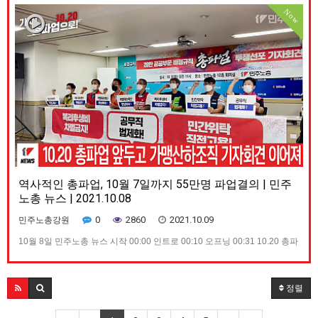
Now
역사적인 총파업, 10월 7일까지 55만명 파업결의 | 민주
노총 뉴스 | 2021.10.08
0
2860
2021.10.09
민주노총강원
10월 8일 민주노총 뉴스 시작 00:00 인트로 00:10 오프닝 00:31 10.20 총파
업 앞두고 가맹산하조직 기자회견 이어져 03:35 10월 5일부터 8일까지, 5인
미만 차별폐지 집중행동 05:21 위드코로나시대, 어떻게 준비할 것인가 토론
회 열려 07:21 클로징 : “스타벅스파트너는 일회용소모품이 아닙니다”
정렬