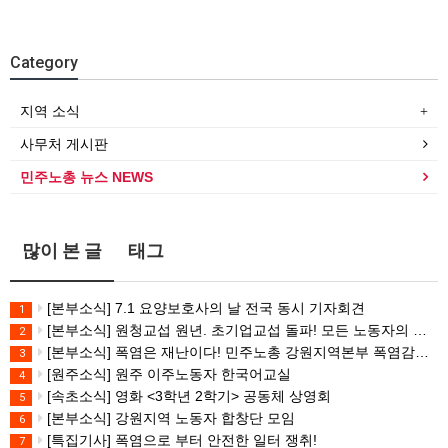
Category
지역 소식
사무처 게시판
민주노총 뉴스 NEWS
많이 본 글
태그
[본부소식] 7.1 요양보호사의 날 전국 동시 기자회견
1
[본부소식] 원청교섭 원년. 초기업교섭 돌파! 모든 노동자의 노동기본권 쟁취! 민주노총 7.15 총파업대회
2
[본부소식] 폭염은 재난이다! 민주노총 강원지역본부 폭염감시단 선포 기자회견
3
[원주소식] 원주 이주노동자 한국어교실
4
[속초소식] 영화 <3학년 2학기> 공동체 상영회
5
[본부소식] 강원지역 노동자 합창단 모임
6
[특집기사] 폭염으로 부터 안전한 일터 쟁취!
7