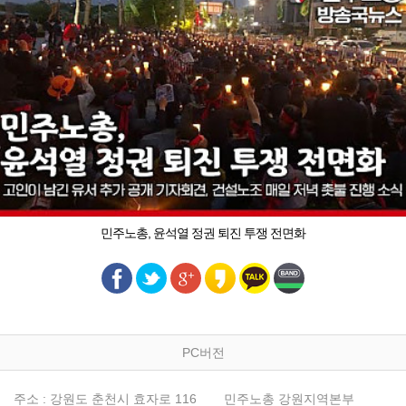
민주노총, 윤석열 정권 퇴진 투쟁 전면화
PC버전
주소 : 강원도 춘천시 효자로 116
민주노총 강원지역본부