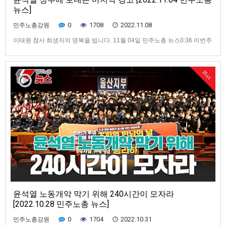
뉴스]
0
1708
2022.11.08
민주노총강원
이태원 참사 희생자의 명복을 빕니다. 11월 04일 민주노총 뉴스0:36 이번주
주요뉴스 1:37 국가가 책임지지 않아 발생한 이태원 참사... 민주노총의 입장
은? 3:52 11.12 전국노동자대회 일주일 앞으로... 민주노총의 요구는? 7:00
10만 총궐기 성사를 위한 240시간 집중행동 8:38 공공부문 노동자들의 투
Hot
쟁 10:39 지역 대학병원의 무능…
윤석열 노동개악 막기 위해 240시간이 모자라
[2022.10.28 민주노총 뉴스]
0
1704
2022.10.31
민주노총강원