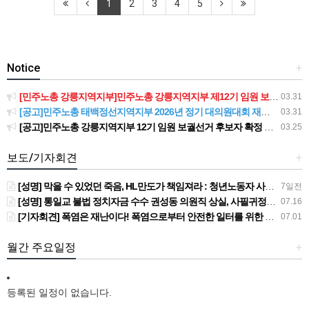
1
2
3
4
5
Notice
+
[민주노총 강릉지역지부]민주노총 강릉지역지부 제12기 임원 보궐선거결과 공고
03.31
[공고]민주노총 태백정선지역지부 2026년 정기 대의원대회 재소집 건
03.31
[공고]민주노총 강릉지역지부 12기 임원 보궐선거 후보자 확정 공고
03.25
보도/기자회견
+
[성명] 막을 수 있었던 죽음, HL만도가 책임져라 : 청년노동자 사망사고의 철저한 진상규명과 재발방지 대책 마련하라
7일전
[성명] 통일교 불법 정치자금 수수 권성동 의원직 상실, 사필귀정이다
07.16
[기자회견] 폭염은 재난이다! 폭염으로부터 안전한 일터를 위한 민주노총 강원지역본부 폭염감시단 선포 기자회견
07.01
월간 주요일정
+
등록된 일정이 없습니다.