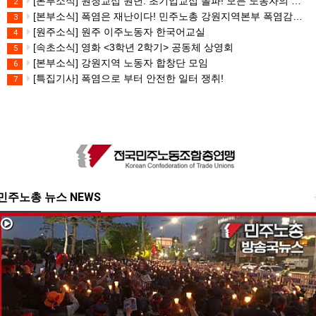
[본부소식] 원청교섭 원년. 초기업교섭 돌파! 모든 노동자의 노동기본권 쟁취! 민주노총 7.15 총파업대회
2
[본부소식] 폭염은 재난이다! 민주노총 강원지역본부 폭염감시단 선포 기자회견
3
[원주소식] 원주 이주노동자 한국어교실
4
[속초소식] 영화 <3학년 2학기> 공동체 상영회
5
[본부소식] 강원지역 노동자 합창단 모임
6
[특집기사] 폭염으로 부터 안전한 일터 쟁취!
7
민주노총 뉴스 NEWS