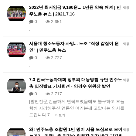
2022년 최저임금 9,160원... 1만원 약속 깨져 | 민
새창
주노총 뉴스 | 2021.7.16
0
2,651
.
서울대 청소노동자 사망... 노조 "직장 갑질이 원
새창
인" | 민주노총 뉴스
0
2,727
.
7.3 전국노동자대회 정부의 대응방침 규탄 민주노
새창
총 입장발표 기자회견 - 양경수 위원장 발언
0
2,717
[발언전문]긴급하게 연락드렸음에도 불구하고 오늘
함께 자리해주신 언론인 여러분께 고맙다는 인사를
드립니다 7…
더보기
왜! 민주노총 조합원 1만 명이 서울 도심으로 모이
새창