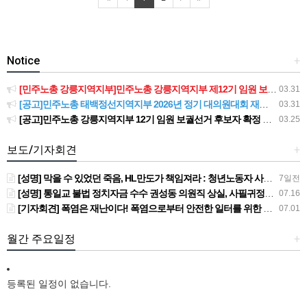
Notice
+
[민주노총 강릉지역지부]민주노총 강릉지역지부 제12기 임원 보궐선거결과 공고
03.31
[공고]민주노총 태백정선지역지부 2026년 정기 대의원대회 재소집 건
03.31
[공고]민주노총 강릉지역지부 12기 임원 보궐선거 후보자 확정 공고
03.25
보도/기자회견
+
[성명] 막을 수 있었던 죽음, HL만도가 책임져라 : 청년노동자 사망사고의 철저한 진상규명과 재발방지 대책 마련하라
7일전
[성명] 통일교 불법 정치자금 수수 권성동 의원직 상실, 사필귀정이다
07.16
[기자회견] 폭염은 재난이다! 폭염으로부터 안전한 일터를 위한 민주노총 강원지역본부 폭염감시단 선포 기자회견
07.01
월간 주요일정
+
등록된 일정이 없습니다.