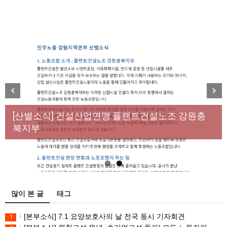
[성명] 막을 수 있었던 죽음, HL만도가 책임져라 : 청
Previous
Next
년노동자 사망사고의 철저한 진상규명과 재발방지
[산별소식] 건설산업연맹 플랜트건설노조 강원충
대책 마련하라
북지부
많이 본 글
태그
[본부소식] 7.1 요양보호사의 날 전국 동시 기자회견
1