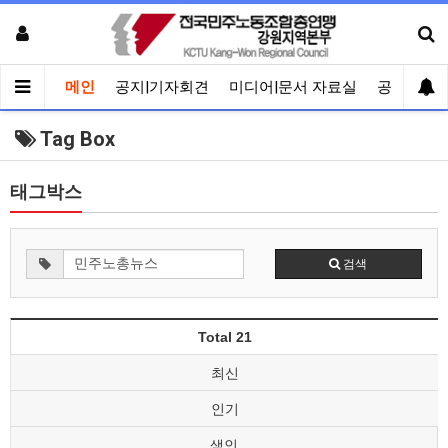
메인
공지|기자회견
미디어|문서 자료실
공유게시
Tag Box
태그박스
검색
Total 21
최신
인기
색인