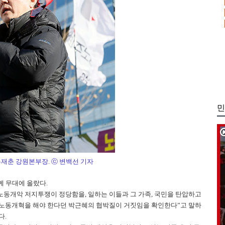
민
유재춘 강원본부장. ⓒ 변백선 기자
 무대에 올랐다.
동개악 저지투쟁이 정당함을, 일하는 이들과 그 가족, 국민을 탄압하고
 노동개혁을 해야 한다던 박근혜의 협박질이 거짓임을 확인한다”고 말하
다.