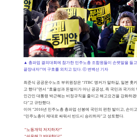
▲ 총파업 결의대회에 참가한 민주노총 조합원들이 손팻말을 들고
끝장내자!"며 구호를 외치고 있다. ⓒ 변백선 기자
최준식 공공운수노조 부위원장은 “JTBC 앵커가 말하길, 일본 홋
고 했다”면서 “효율성과 돈벌이가 아닌 공공성, 즉 국민과 국가의
인간인 대통령 박근혜는 비정규직을 줄이고 해고요건을 강화하겠다
다”고 규탄했다.
이어 “2016년 민주노총 총파업 선봉에 국민의 편한 발이고, 손
“민주노총이 제대로 싸워서 반드시 승리하자”고 성토했다.
“노동개악 저지하자!”
“쉬운해고 반대한다!”