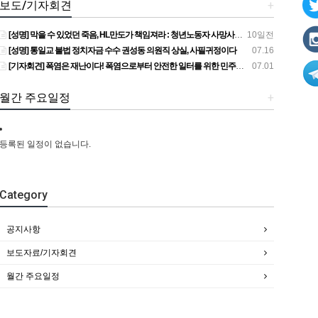
보도/기자회견
+
[성명] 막을 수 있었던 죽음, HL만도가 책임져라 : 청년노동자 사망사고의 철저한 진상규명과 재발방지 대책 마련하라
10일전
[성명] 통일교 불법 정치자금 수수 권성동 의원직 상실, 사필귀정이다
07.16
[기자회견] 폭염은 재난이다! 폭염으로부터 안전한 일터를 위한 민주노총 강원지역본부 폭염감시단 선포 기자회견
07.01
월간 주요일정
+
등록된 일정이 없습니다.
Category
공지사항
보도자료/기자회견
월간 주요일정