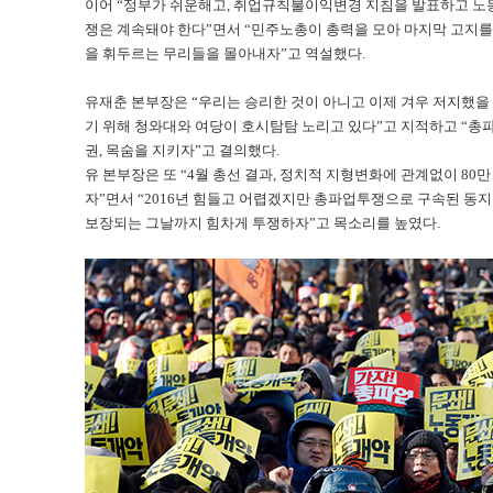
이어 “정부가 쉬운해고, 취업규칙불이익변경 지침을 발표하고 노
쟁은 계속돼야 한다”면서 “민주노총이 총력을 모아 마지막 고지를
을 휘두르는 무리들을 몰아내자”고 역설했다.
유재춘 본부장은 “우리는 승리한 것이 아니고 이제 겨우 저지했을 뿐
기 위해 청와대와 여당이 호시탐탐 노리고 있다”고 지적하고 “총파업
권, 목숨을 지키자”고 결의했다.
유 본부장은 또 “4월 총선 결과, 정치적 지형변화에 관계없이 8
자”면서 “2016년 힘들고 어렵겠지만 총파업투쟁으로 구속된 동
보장되는 그날까지 힘차게 투쟁하자”고 목소리를 높였다.