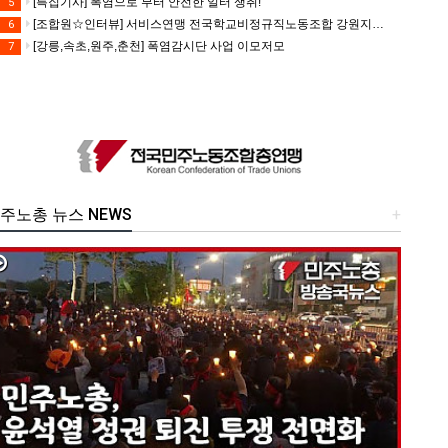
[특집기사] 폭염으로 부터 안전한 일터 쟁취!
5
[조합원☆인터뷰] 서비스연맹 전국학교비정규직노동조합 강원지부 김유미 춘천지회장
6
[강릉,속초,원주,춘천] 폭염감시단 사업 이모저모
7
주노총 뉴스 NEWS
+