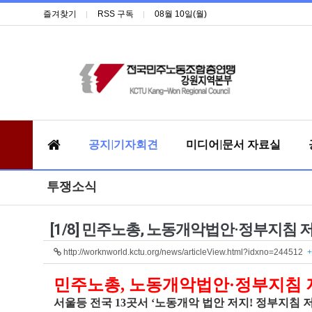
즐겨찾기
RSS 구독
08월 10일(월)
공지|기자회견
미디어|문서 자료실
투쟁소식
[1/8] 민주노총, 노동개악법안·정부지침 
http://worknworld.kctu.org/news/articleView.html?idxno=244512
+
민주노총, 노동개악법안·정부지침 저
서울등 전국 13곳서 ‘노동개악 법안 저지! 정부지침 