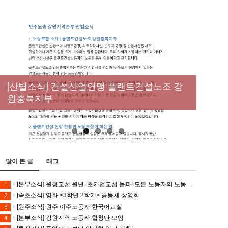
[성명] 막을 수 있었던 죽음, HL만도가 책임져
라 : 청년노동자 사망사고의 철저한 진상규명
[산별소식] 건설산업연맹 플랜트건설노조 강
[강릉,속초,원주,춘천] 폭염감시단 사업 이모저
[조합원☆인터뷰] 서비스연맹 전국학교비정
과 재발방지 대책 마련하라
원충북지부
모
규직노동조합 강원지부 김유미 춘천지회장
[본부소식] 강원지역 노동자 합창단 모임
많이 본 글
태그
[본부소식] 원청교섭 원년. 초기업교섭 돌파! 모든 노동자의 노동기본권 쟁취! 민주노총 7.15 총파업대회
1
[속초소식] 영화 <3학년 2학기> 공동체 상영회
2
[원주소식] 원주 이주노동자 한국어교실
3
[본부소식] 강원지역 노동자 합창단 모임
4