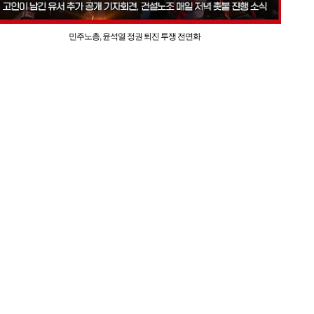
민주노총, 윤석열 정권 퇴진 투쟁 전면화