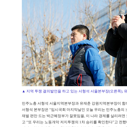
▲ 지역 투쟁 결의발언을 하고 있는 서형석 서울본부장(오른쪽), 
민주노총 서형석 서울지역본부장과 유재춘 강원지역본부장이 함께
서형석 본부장은 “임시국회 마지막날인 오늘 우리는 민주노총의 노
재벌 편만 드는 박근혜정부가 잘못임을, 이 나라 경제를 살리려면
고 “또 우리는 노동개악 저지투쟁의 1차 승리를 확인한다”고 전했