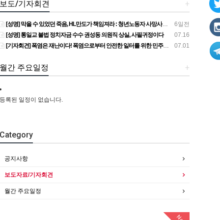
보도/기자회견
+
[성명] 막을 수 있었던 죽음, HL만도가 책임져라 : 청년노동자 사망사고의 철저한 진상규명과 재발방지 대책 마련하라
6일전
[성명] 통일교 불법 정치자금 수수 권성동 의원직 상실, 사필귀정이다
07.16
[기자회견] 폭염은 재난이다! 폭염으로부터 안전한 일터를 위한 민주노총 강원지역본부 폭염감시단 선포 기자회견
07.01
월간 주요일정
+
등록된 일정이 없습니다.
Category
공지사항
보도자료/기자회견
월간 주요일정