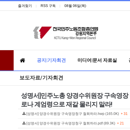
즐겨찾기
RSS 구독
08월 06일(목)
공지|기자회견
미디어|문서 자료실
보도자료/기자회견
성명서]민주노총 양경수위원장 구속영장 청
로나 계엄령으로 재갈 물리지 말라!
[성명서] 양경수위원장 구속영장청구 철회하라.hwp (165.0K)
+ 31
[성명서] 양경수위원장 구속영장청구 철회하라.pdf (89.3K)
+ 21