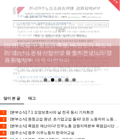
New
New
New
New
[성명] 막을 수 있었던 죽음, HL만도가 책임져
라 : 청년노동자 사망사고의 철저한 진상규명
[산별소식] 건설산업연맹 플랜트건설노조 강
[강릉,속초,원주,춘천] 폭염감시단 사업 이모저
[조합원☆인터뷰] 서비스연맹 전국학교비정
과 재발방지 대책 마련하라
원충북지부
모
규직노동조합 강원지부 김유미 춘천지회장
[본부소식] 강원지역 노동자 합창단 모임
많이 본 글
태그
[본부소식] 7.1 요양보호사의 날 전국 동시 기자회견
1
[본부소식] 원청교섭 원년. 초기업교섭 돌파! 모든 노동자의 노동기본권 쟁취! 민주노총 7.15 총파업대회
2
[본부소식] 폭염은 재난이다! 민주노총 강원지역본부 폭염감시단 선포 기자회견
3
[원주소식] 원주 이주노동자 한국어교실
4