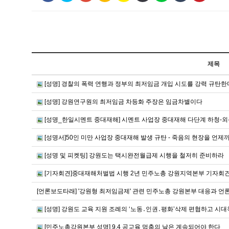
제목
[성명] 경찰의 폭력 연행과 정부의 최저임금 개입 시도를 강력 규탄한
[성명] 강원연구원의 최저임금 차등화 주장은 임금차별이다
[성명_한일시멘트 중대재해] 시멘트 사업장 중대재해 다단계 하청-외
[성명서]50인 미만 사업장 중대재해 발생 규탄 - 죽음의 현장을 언제
[성명 및 피켓팅] 강원도는 택시완전월급제 시행을 철저히 준비하라
[기자회견]중대재해처벌법 시행 2년 민주노총 강원지역본부 기자회
[언론보도타래] '강원형 최저임금제' 관련 민주노총 강원본부 대응과 언
[성명] 강원도 교육 지원 조례의 ‘노동․인권․평화’삭제 편협하고 
[민주노총강원본부 성명] 9.4 공교육 멈춤의 날은 계속되어야 한다