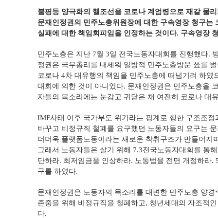
불평등 양극화의 헬조선을 코로나 계엄령으로 재갈 물리
문재인정권의 민주노총위원장에 대한 구속영장 청구는
실패에 대한 책임회피임을 인정하는 것이다. 구속영장 청
민주노총은 지난 7월 3일 전국노동자대회를 진행했다.
정권은 국무총리를 내세워 일방적 민주노총방문 쑈를 벌
코로나 4차 대유행의 책임을 민주노총에 떠넘기려 하였
대회에 의한 것이 아니었다. 문재인정권은 민주노총을 
자들의 목소리에는 눈감고 귀닫은 채 여전히 코로나 대유
IMF사태 이후 국가부도 위기라는 핑계로 행한 구조조
바꾸고 비정규직 철폐를 요구했던 노동자들의 요구는 문
더더욱 플랫폼노동이라는 새로운 착취구조가 만들어지며
그래서 노동자들은 살기 위해 7.3전국노동자대회를 통해 
단하라. 최저임금을 인상하라. 노동법을 전면 개정하라.
구를 하였다.
문재인정권은 노동자의 목소리를 대변한 민주노총 양경
존중을 위해 비정규직을 철폐하고, 청년세대의 자조적인
다.