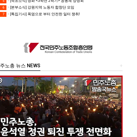
[속초소식] 영화 <3학년 2학기> 공동체 상영회
5
[본부소식] 강원지역 노동자 합창단 모임
6
[특집기사] 폭염으로 부터 안전한 일터 쟁취!
7
주노총 뉴스 NEWS
+