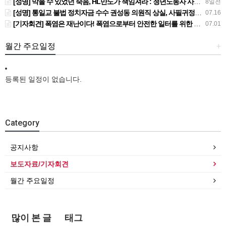
[성명] 막을 수 있었던 죽음, HL만도가 책임져라 : 청년노동자 사망사고의 철저한 진상규명과 재발방지 대책 마련하라
8일전
[성명] 통일교 불법 정치자금 수수 권성동 의원직 상실, 사필귀정이다
07.16
[기자회견] 폭염은 재난이다! 폭염으로부터 안전한 일터를 위한 민주노총 강원지역본부 폭염감시단 선포 기자회견
07.01
월간 주요일정
+
등록된 일정이 없습니다.
Category
공지사항
보도자료/기자회견
월간 주요일정
많이 본 글
태그