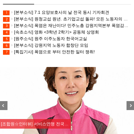
[본부소식] 7.1 요양보호사의 날 전국 동시 기자회견
1
[본부소식] 원청교섭 원년. 초기업교섭 돌파! 모든 노동자의 노동기본권 쟁취! 민주노총 7.15 총파업대회
2
[본부소식] 폭염은 재난이다! 민주노총 강원지역본부 폭염감시단 선포 기자회견
3
[속초소식] 영화 <3학년 2학기> 공동체 상영회
4
[원주소식] 원주 이주노동자 한국어교실
5
[본부소식] 강원지역 노동자 합창단 모임
6
[특집기사] 폭염으로 부터 안전한 일터 쟁취!
7
Previous
Nex
[조합원☆인터뷰] 서비스연맹 전국…