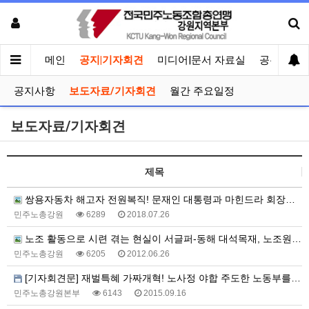
메인
공지|기자회견
미디어|문서 자료실
공유게시
공지사항
보도자료/기자회견
월간 주요일정
보도자료/기자회견
제목
쌍용자동차 해고자 전원복직! 문재인 대통령과 마힌드라 회장은 약속을 이행하라.
민주노총강원
6289
2018.07.26
노조 활동으로 시련 겪는 현실이 서글퍼-동해 대석목재, 노조원 2차례나 해고 통보
민주노총강원
6205
2012.06.26
[기자회견문] 재벌특혜 가짜개혁! 노사정 야합 주도한 노동부를 규탄한다!
민주노총강원본부
6143
2015.09.16