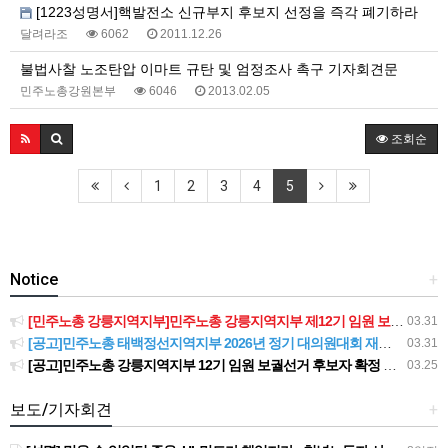
[1223성명서]핵발전소 신규부지 후보지 선정을 즉각 폐기하라
달려라조
6062
2011.12.26
불법사찰 노조탄압 이마트 규탄 및 엄정조사 촉구 기자회견문
민주노총강원본부
6046
2013.02.05
조회순
1
2
3
4
5
Notice
+
[민주노총 강릉지역지부]민주노총 강릉지역지부 제12기 임원 보궐선거결과 공고
03.31
[공고]민주노총 태백정선지역지부 2026년 정기 대의원대회 재소집 건
03.31
[공고]민주노총 강릉지역지부 12기 임원 보궐선거 후보자 확정 공고
03.25
보도/기자회견
+