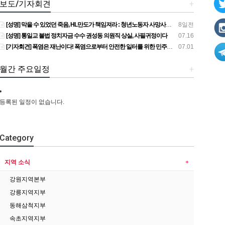
보도/기자회견
+
[성명] 막을 수 있었던 죽음, HL만도가 책임져라 : 청년노동자 사망사고의 철저한 진상규명과 재발방지 대책 마련하라
8일전
[성명] 통일교 불법 정치자금 수수 권성동 의원직 상실, 사필귀정이다
07.16
[기자회견] 폭염은 재난이다! 폭염으로부터 안전한 일터를 위한 민주노총 강원지역본부 폭염감시단 선포 기자회견
07.01
월간 주요일정
+
등록된 일정이 없습니다.
Category
지역 소식
강원지역본부
강릉지역지부
동해삼척지부
속초지역지부