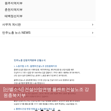
원주지역지부
춘천지역지부
태백정선지부
사무처 게시판
민주노총 뉴스 NEWS
[성명] 막을 수 있었던 죽음, HL만도가 책임져
라 : 청년노동자 사망사고의 철저한 진상규명
[산별소식] 건설산업연맹 플랜트건설노조 강
[강릉,속초,원주,춘천] 폭염감시단 사업 이모저
[조합원☆인터뷰] 서비스연맹 전국학교비정
과 재발방지 대책 마련하라
원충북지부
모
규직노동조합 강원지부 김유미 춘천지회장
[본부소식] 강원지역 노동자 합창단 모임