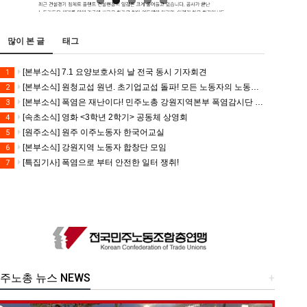
많이 본 글
태그
[본부소식] 7.1 요양보호사의 날 전국 동시 기자회견
1
[본부소식] 원청교섭 원년. 초기업교섭 돌파! 모든 노동자의 노동기본권 쟁취! 민주노총 7.15 총파업대회
2
[본부소식] 폭염은 재난이다! 민주노총 강원지역본부 폭염감시단 선포 기자회견
3
[속초소식] 영화 <3학년 2학기> 공동체 상영회
4
[원주소식] 원주 이주노동자 한국어교실
5
[본부소식] 강원지역 노동자 합창단 모임
6
[특집기사] 폭염으로 부터 안전한 일터 쟁취!
7
주노총 뉴스 NEWS
+