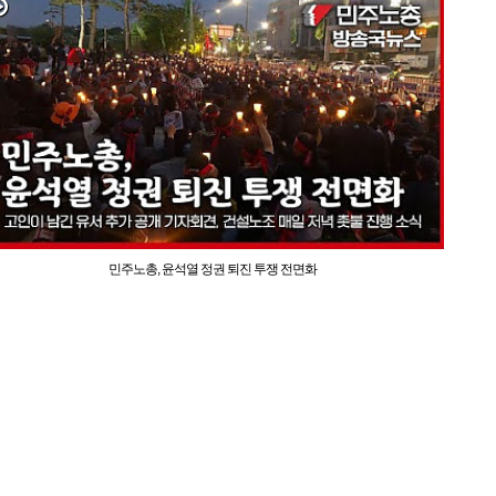
민주노총, 윤석열 정권 퇴진 투쟁 전면화