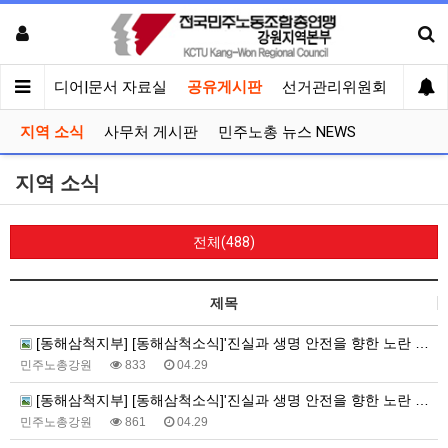
회견
미디어|문서 자료실
공유게시판
선거관리위원회
지역 소식
사무처 게시판
민주노총 뉴스 NEWS
지역 소식
전체(488)
제목
[동해삼척지부] [동해삼척소식]'진실과 생명 안전을 향한 노란 빛 동행' 세월호 12주기 추모행사
민주노총강원
833
04.29
[동해삼척지부] [동해삼척소식]'진실과 생명 안전을 향한 노란 빛 동행' 3학년 2학기 동해ㆍ삼척 공동체 상영회
민주노총강원
861
04.29