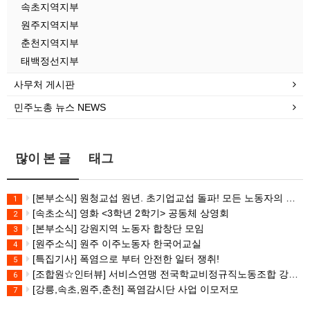
속초지역지부
원주지역지부
춘천지역지부
태백정선지부
사무처 게시판
민주노총 뉴스 NEWS
많이 본 글
태그
[본부소식] 원청교섭 원년. 초기업교섭 돌파! 모든 노동자의 노동기본권 쟁취! 민주노총 7.15 총파업대회
1
[속초소식] 영화 <3학년 2학기> 공동체 상영회
2
[본부소식] 강원지역 노동자 합창단 모임
3
[원주소식] 원주 이주노동자 한국어교실
4
[특집기사] 폭염으로 부터 안전한 일터 쟁취!
5
[조합원☆인터뷰] 서비스연맹 전국학교비정규직노동조합 강원지부 김유미 춘천지회장
6
[강릉,속초,원주,춘천] 폭염감시단 사업 이모저모
7