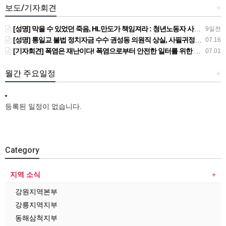
보도/기자회견
+
[성명] 막을 수 있었던 죽음, HL만도가 책임져라 : 청년노동자 사망사고의 철저한 진상규명과 재발방지 대책 마련하라
9일전
[성명] 통일교 불법 정치자금 수수 권성동 의원직 상실, 사필귀정이다
07.16
[기자회견] 폭염은 재난이다! 폭염으로부터 안전한 일터를 위한 민주노총 강원지역본부 폭염감시단 선포 기자회견
07.01
월간 주요일정
+
등록된 일정이 없습니다.
Category
지역 소식
강원지역본부
강릉지역지부
동해삼척지부