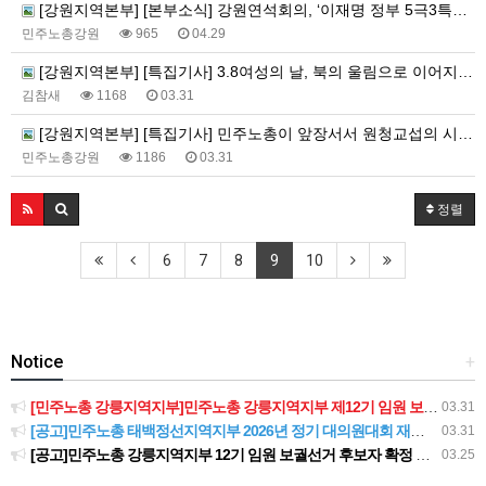
[강원지역본부] [본부소식] 강원연석회의, ‘이재명 정부 5극3특과 강원특별법’ 비판 강연회 개최
민주노총강원
965
04.29
[강원지역본부] [특집기사] 3.8여성의 날, 북의 울림으로 이어지는 여성연대(민주연합노조 강원충북본부) / 여성위원회 특집기사
김참새
1168
03.31
[강원지역본부] [특집기사] 민주노총이 앞장서서 원청교섭의 시대를 힘차게 열어젖힙시다!
민주노총강원
1186
03.31
정렬
6
7
8
9
10
Notice
+
[민주노총 강릉지역지부]민주노총 강릉지역지부 제12기 임원 보궐선거결과 공고
03.31
[공고]민주노총 태백정선지역지부 2026년 정기 대의원대회 재소집 건
03.31
[공고]민주노총 강릉지역지부 12기 임원 보궐선거 후보자 확정 공고
03.25