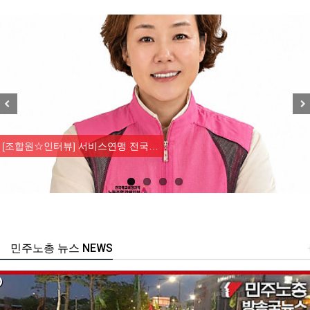
Previous
Nex
[조합원☆인터뷰] 서비스연맹 전국…
민주노총 뉴스 NEWS