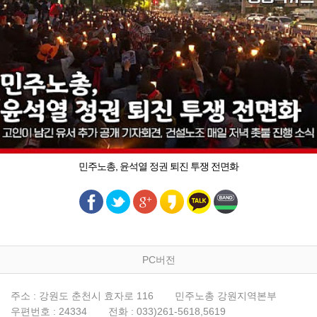
민주노총, 윤석열 정권 퇴진 투쟁 전면화
PC버전
주소 : 강원도 춘천시 효자로 116
민주노총 강원지역본부
우편번호 : 24334
전화 : 033)261-5618,5619