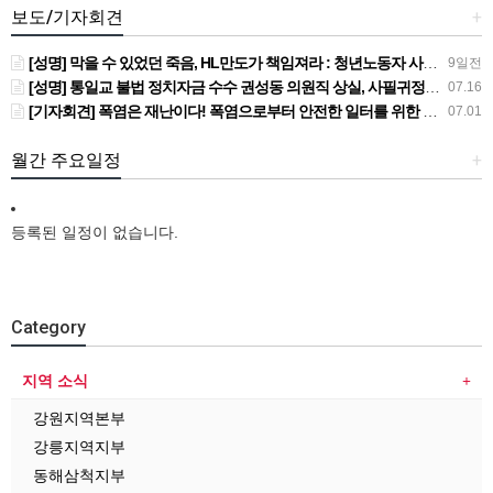
보도/기자회견
+
[성명] 막을 수 있었던 죽음, HL만도가 책임져라 : 청년노동자 사망사고의 철저한 진상규명과 재발방지 대책 마련하라
9일전
[성명] 통일교 불법 정치자금 수수 권성동 의원직 상실, 사필귀정이다
07.16
[기자회견] 폭염은 재난이다! 폭염으로부터 안전한 일터를 위한 민주노총 강원지역본부 폭염감시단 선포 기자회견
07.01
월간 주요일정
+
등록된 일정이 없습니다.
Category
지역 소식
강원지역본부
강릉지역지부
동해삼척지부