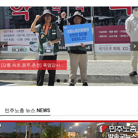
Previous
Nex
[강릉,속초,원주,춘천] 폭염감시…
민주노총 뉴스 NEWS