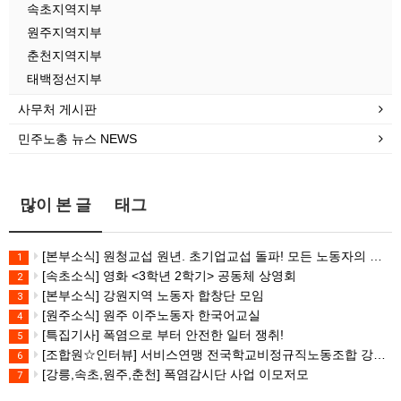
속초지역지부
원주지역지부
춘천지역지부
태백정선지부
사무처 게시판
민주노총 뉴스 NEWS
많이 본 글
태그
[본부소식] 원청교섭 원년. 초기업교섭 돌파! 모든 노동자의 노동기본권 쟁취! 민주노총 7.15 총파업대회
1
[속초소식] 영화 <3학년 2학기> 공동체 상영회
2
[본부소식] 강원지역 노동자 합창단 모임
3
[원주소식] 원주 이주노동자 한국어교실
4
[특집기사] 폭염으로 부터 안전한 일터 쟁취!
5
[조합원☆인터뷰] 서비스연맹 전국학교비정규직노동조합 강원지부 김유미 춘천지회장
6
[강릉,속초,원주,춘천] 폭염감시단 사업 이모저모
7