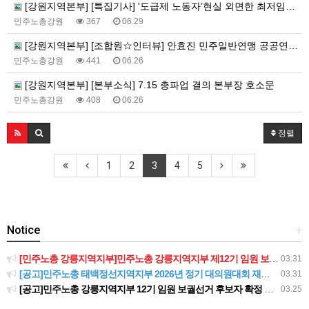
[강원지역본부] [특집기사] '도급제 노동자’현실 외면한 최저임금위원회, 모든 노동자에게 최저임금을!
민주노총강원
367
06.29
[강원지역본부] [조합원☆인터뷰] 안효진 민주일반연맹 공공연대노조 아이돌봄 강원지부 춘천지회 조합원 인터뷰
민주노총강원
441
06.26
[강원지역본부] [본부소식] 7.15 총파업 결의 본부장 호소문
민주노총강원
408
06.26
정렬
1
2
3
4
5
Notice
+
[민주노총 강릉지역지부]민주노총 강릉지역지부 제12기 임원 보궐선거결과 공고
03.31
[공고]민주노총 태백정선지역지부 2026년 정기 대의원대회 재소집 건
03.31
[공고]민주노총 강릉지역지부 12기 임원 보궐선거 후보자 확정 공고
03.25