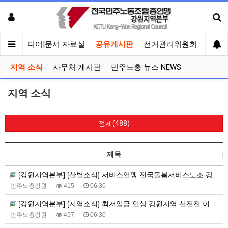
회견
미디어|문서 자료실
공유게시판
선거관리위원회
지역 소식
사무처 게시판
민주노총 뉴스 NEWS
지역 소식
전체(488)
제목
[강원지역본부] [산별소식] 서비스연맹 전국돌봄서비스노조 강원지부 강순득 조합원으로 부터...
민주노총강원
415
06.30
[강원지역본부] [지역소식] 최저임금 인상 강원지역 선전전 이모저모
민주노총강원
457
06.30