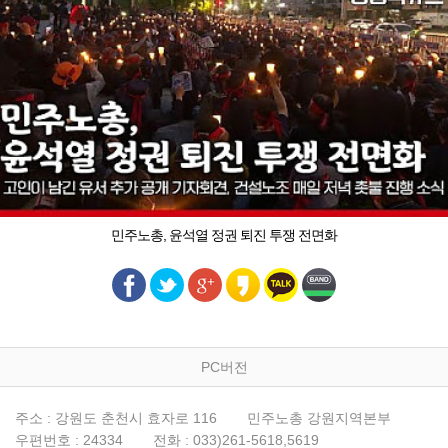
민주노총, 윤석열 정권 퇴진 투쟁 전면화
PC버전
주소 : 강원도 춘천시 효자로 116
민주노총 강원지역본부
우편번호 : 24334
전화 : 033)261-5618,5619