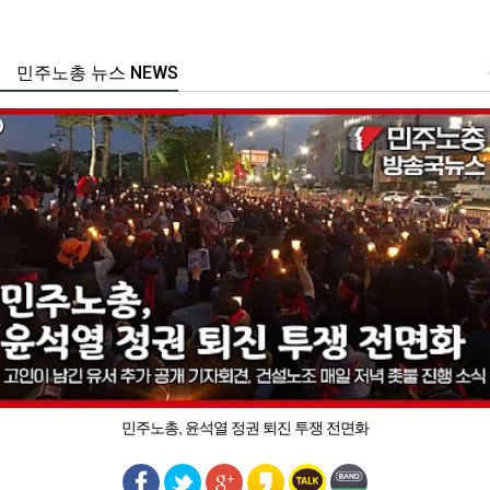
민주노총 뉴스 NEWS
민주노총, 윤석열 정권 퇴진 투쟁 전면화