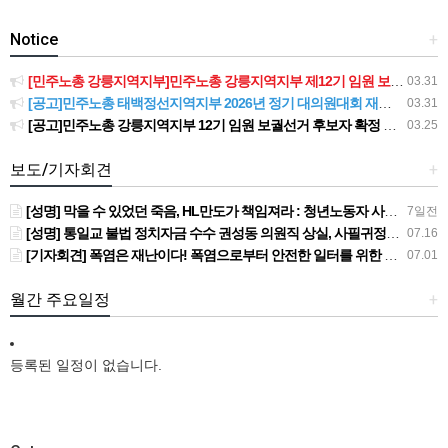
Notice
+
[민주노총 강릉지역지부]민주노총 강릉지역지부 제12기 임원 보궐선거결과 공고
03.31
[공고]민주노총 태백정선지역지부 2026년 정기 대의원대회 재소집 건
03.31
[공고]민주노총 강릉지역지부 12기 임원 보궐선거 후보자 확정 공고
03.25
보도/기자회견
+
[성명] 막을 수 있었던 죽음, HL만도가 책임져라 : 청년노동자 사망사고의 철저한 진상규명과 재발방지 대책 마련하라
7일전
[성명] 통일교 불법 정치자금 수수 권성동 의원직 상실, 사필귀정이다
07.16
[기자회견] 폭염은 재난이다! 폭염으로부터 안전한 일터를 위한 민주노총 강원지역본부 폭염감시단 선포 기자회견
07.01
월간 주요일정
+
등록된 일정이 없습니다.