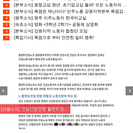
[본부소식] 원청교섭 원년. 초기업교섭 돌파! 모든 노동자의 노동기본권 쟁취! 민주노총 7.15 총파업대회
2
[본부소식] 폭염은 재난이다! 민주노총 강원지역본부 폭염감시단 선포 기자회견
3
[원주소식] 원주 이주노동자 한국어교실
4
[속초소식] 영화 <3학년 2학기> 공동체 상영회
5
[본부소식] 강원지역 노동자 합창단 모임
6
[특집기사] 폭염으로 부터 안전한 일터 쟁취!
7
Previous
Nex
[산별소식] 건설산업연맹 플랜트건…