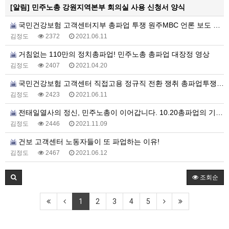
[알림]
민주노총 강원지역본부 회의실 사용 신청서 양식
국민건강보험 고객센터지부 총파업 투쟁 원주MBC 언론 보도 영상
김정도
2372
2021.06.11
거침없는 110만의 정치총파업! 민주노총 총파업 대장정 영상
김정도
2407
2021.04.20
국민건강보험 고객센터 직접고용 정규직 전환 쟁취 총파업투쟁 1일차 갈무리 영상
김정도
2423
2021.06.11
전태일열사의 정신, 민주노총이 이어갑니다. 10.20총파업의 기세를 11.13전국노동자대회로!
김정도
2446
2021.11.09
건보 고객센터 노동자들이 또 파업하는 이유!
김정도
2467
2021.06.12
조회순
1
2
3
4
5