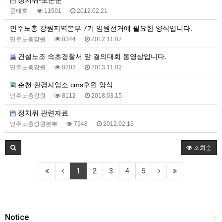
정치위-토론문
문태호
11501
2012.02.21
민주노총 강원지역본부 7기 임원선거에 필요한 양식입니다.
민주노총강원
8344
2012.11.07
건설노조 속초경찰서 앞 결의대회 동영상입니다.
민주노총강원
8207
2013.11.02
춘천 환경사업소 cms후원 양식
민주노총강원
8112
2018.03.15
정치위 관련자료
민주노총강원본부
7948
2012.02.15
조회순
1
2
3
4
5
Notice
+