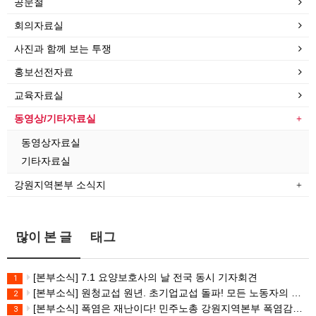
공문철
회의자료실
사진과 함께 보는 투쟁
홍보선전자료
교육자료실
동영상/기타자료실
동영상자료실
기타자료실
강원지역본부 소식지
많이 본 글
태그
[본부소식] 7.1 요양보호사의 날 전국 동시 기자회견
1
[본부소식] 원청교섭 원년. 초기업교섭 돌파! 모든 노동자의 노동기본권 쟁취! 민주노총 7.15 총파업대회
2
[본부소식] 폭염은 재난이다! 민주노총 강원지역본부 폭염감시단 선포 기자회견
3