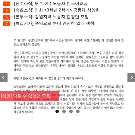
[원주소식] 원주 이주노동자 한국어교실
4
[속초소식] 영화 <3학년 2학기> 공동체 상영회
5
[본부소식] 강원지역 노동자 합창단 모임
6
[특집기사] 폭염으로 부터 안전한 일터 쟁취!
7
Previous
Nex
[성명] 막을 수 있었던 죽음, …