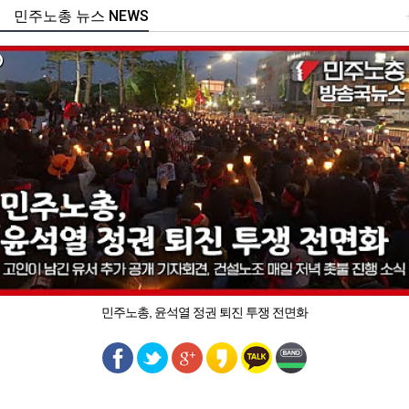
민주노총 뉴스 NEWS
민주노총, 윤석열 정권 퇴진 투쟁 전면화