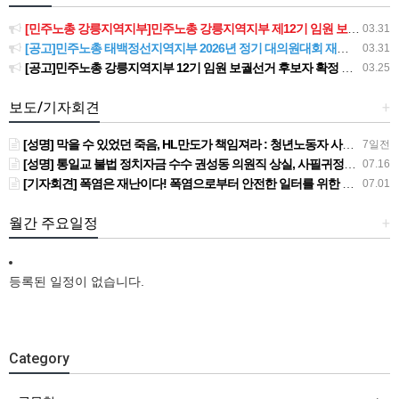
[민주노총 강릉지역지부]민주노총 강릉지역지부 제12기 임원 보궐선거결과 공고
03.31
[공고]민주노총 태백정선지역지부 2026년 정기 대의원대회 재소집 건
03.31
[공고]민주노총 강릉지역지부 12기 임원 보궐선거 후보자 확정 공고
03.25
보도/기자회견
+
[성명] 막을 수 있었던 죽음, HL만도가 책임져라 : 청년노동자 사망사고의 철저한 진상규명과 재발방지 대책 마련하라
7일전
[성명] 통일교 불법 정치자금 수수 권성동 의원직 상실, 사필귀정이다
07.16
[기자회견] 폭염은 재난이다! 폭염으로부터 안전한 일터를 위한 민주노총 강원지역본부 폭염감시단 선포 기자회견
07.01
월간 주요일정
+
등록된 일정이 없습니다.
Category