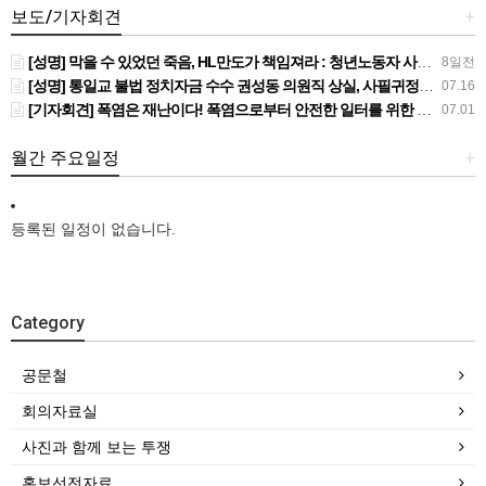
보도/기자회견
+
[성명] 막을 수 있었던 죽음, HL만도가 책임져라 : 청년노동자 사망사고의 철저한 진상규명과 재발방지 대책 마련하라
8일전
[성명] 통일교 불법 정치자금 수수 권성동 의원직 상실, 사필귀정이다
07.16
[기자회견] 폭염은 재난이다! 폭염으로부터 안전한 일터를 위한 민주노총 강원지역본부 폭염감시단 선포 기자회견
07.01
월간 주요일정
+
등록된 일정이 없습니다.
Category
공문철
회의자료실
사진과 함께 보는 투쟁
홍보선전자료