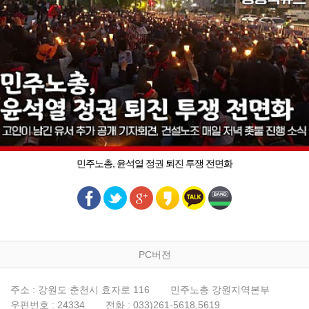
민주노총, 윤석열 정권 퇴진 투쟁 전면화
PC버전
주소 : 강원도 춘천시 효자로 116
민주노총 강원지역본부
우편번호 : 24334
전화 : 033)261-5618,5619