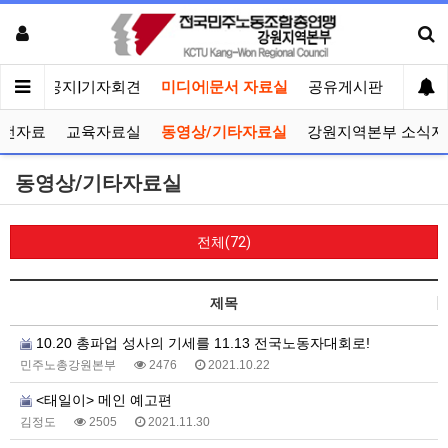
메인
공지|기자회견
미디어|문서 자료실
공유게시판
선거관
선전자료
교육자료실
동영상/기타자료실
강원지역본부 소식지
동영상/기타자료실
전체(72)
제목
10.20 총파업 성사의 기세를 11.13 전국노동자대회로!
민주노총강원본부
2476
2021.10.22
<태일이> 메인 예고편
김정도
2505
2021.11.30