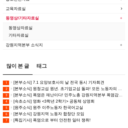
교육자료실
동영상/기타자료실
동영상자료실
기타자료실
강원지역본부 소식지
많이 본 글
태그
[본부소식] 7.1 요양보호사의 날 전국 동시 기자회견
1
[본부소식] 원청교섭 원년. 초기업교섭 돌파! 모든 노동자의 노동기본권 쟁취! 민주노총 7.15 총파업대회
2
[본부소식] 폭염은 재난이다! 민주노총 강원지역본부 폭염감시단 선포 기자회견
3
[속초소식] 영화 <3학년 2학기> 공동체 상영회
4
[원주소식] 원주 이주노동자 한국어교실
5
[본부소식] 강원지역 노동자 합창단 모임
6
[특집기사] 폭염으로 부터 안전한 일터 쟁취!
7