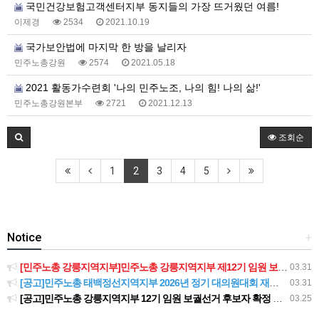
국민건강보험고객센터지부 동지들의 가장 뜨거웠던 여름!
이제경
2534
2021.10.19
국가보안법에 마지막 한 방을 날리자
민주노총강원
2574
2021.05.18
2021 활동가수련회 '나의 민주노조, 나의 힘! 나의 삶!'
민주노총강원본부
2721
2021.12.13
조회순
1
2
3
4
5
Notice
+
[민주노총 강릉지역지부]민주노총 강릉지역지부 제12기 임원 보궐선거결과 공고
03.31
[공고]민주노총 태백정선지역지부 2026년 정기 대의원대회 재소집 건
03.31
[공고]민주노총 강릉지역지부 12기 임원 보궐선거 후보자 확정 공고
03.25