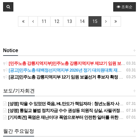
조회순
11
12
13
14
15
Notice
+
[민주노총 강릉지역지부]민주노총 강릉지역지부 제12기 임원 보궐선거결과 공고
03.31
[공고]민주노총 태백정선지역지부 2026년 정기 대의원대회 재소집 건
03.31
[공고]민주노총 강릉지역지부 12기 임원 보궐선거 후보자 확정 공고
03.25
보도/기자회견
+
[성명] 막을 수 있었던 죽음, HL만도가 책임져라 : 청년노동자 사망사고의 철저한 진상규명과 재발방지 대책 마련하라
07.31
[성명] 통일교 불법 정치자금 수수 권성동 의원직 상실, 사필귀정이다
07.16
[기자회견] 폭염은 재난이다! 폭염으로부터 안전한 일터를 위한 민주노총 강원지역본부 폭염감시단 선포 기자회견
07.01
월간 주요일정
+