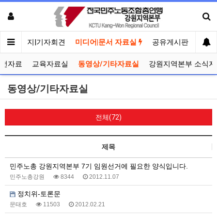
메인
공지|기자회견
미디어|문서 자료실
공유게시판
선거
선전자료
교육자료실
동영상/기타자료실
강원지역본부 소식지
동영상/기타자료실
전체(72)
제목
민주노총 강원지역본부 7기 임원선거에 필요한 양식입니다.
민주노총강원
8344
2012.11.07
정치위-토론문
문태호
11503
2012.02.21