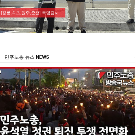
Previous
Nex
[강릉,속초,원주,춘천] 폭염감시…
민주노총 뉴스 NEWS