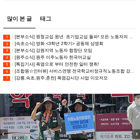
많이 본 글
태그
[본부소식] 원청교섭 원년. 초기업교섭 돌파! 모든 노동자의 노동기본권 쟁취! 민주노총 7.15 총파업대회
1
[속초소식] 영화 <3학년 2학기> 공동체 상영회
2
[본부소식] 강원지역 노동자 합창단 모임
3
[원주소식] 원주 이주노동자 한국어교실
4
[특집기사] 폭염으로 부터 안전한 일터 쟁취!
5
[조합원☆인터뷰] 서비스연맹 전국학교비정규직노동조합 강원지부 김유미 춘천지회장
6
[강릉,속초,원주,춘천] 폭염감시단 사업 이모저모
7