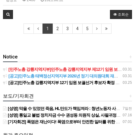
김정도
2466
2021.06.12
조회순
1
2
3
4
5
Notice
+
[민주노총 강릉지역지부]민주노총 강릉지역지부 제12기 임원 보궐선거결과 공고
03.31
[공고]민주노총 태백정선지역지부 2026년 정기 대의원대회 재소집 건
03.31
[공고]민주노총 강릉지역지부 12기 임원 보궐선거 후보자 확정 공고
03.25
보도/기자회견
+
[성명] 막을 수 있었던 죽음, HL만도가 책임져라 : 청년노동자 사망사고의 철저한 진상규명과 재발방지 대책 마련하라
7일전
[성명] 통일교 불법 정치자금 수수 권성동 의원직 상실, 사필귀정이다
07.16
[기자회견] 폭염은 재난이다! 폭염으로부터 안전한 일터를 위한 민주노총 강원지역본부 폭염감시단 선포 기자회견
07.01