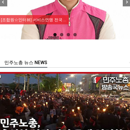
Previous
Nex
[조합원☆인터뷰] 서비스연맹 전국…
민주노총 뉴스 NEWS