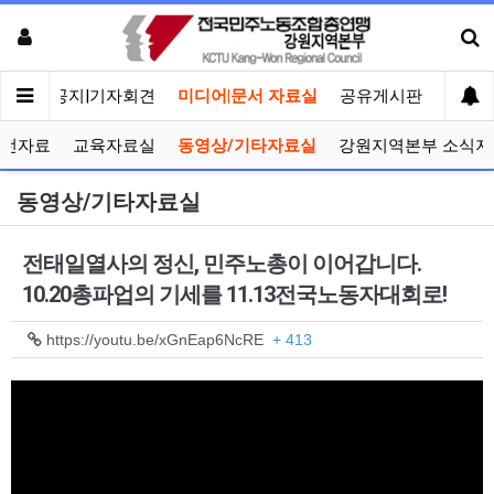
메인
공지|기자회견
미디어|문서 자료실
공유게시판
선거관
선전자료
교육자료실
동영상/기타자료실
강원지역본부 소식지
동영상/기타자료실
전태일열사의 정신, 민주노총이 이어갑니다.
10.20총파업의 기세를 11.13전국노동자대회로!
https://youtu.be/xGnEap6NcRE
+ 413