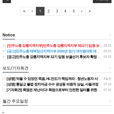
1
2
3
4
5
Notice
+
[민주노총 강릉지역지부]민주노총 강릉지역지부 제12기 임원 보궐선거결과 공고
03.31
[공고]민주노총 태백정선지역지부 2026년 정기 대의원대회 재소집 건
03.31
[공고]민주노총 강릉지역지부 12기 임원 보궐선거 후보자 확정 공고
03.25
보도/기자회견
+
[성명] 막을 수 있었던 죽음, HL만도가 책임져라 : 청년노동자 사망사고의 철저한 진상규명과 재발방지 대책 마련하라
8일전
[성명] 통일교 불법 정치자금 수수 권성동 의원직 상실, 사필귀정이다
07.16
[기자회견] 폭염은 재난이다! 폭염으로부터 안전한 일터를 위한 민주노총 강원지역본부 폭염감시단 선포 기자회견
07.01
월간 주요일정
+