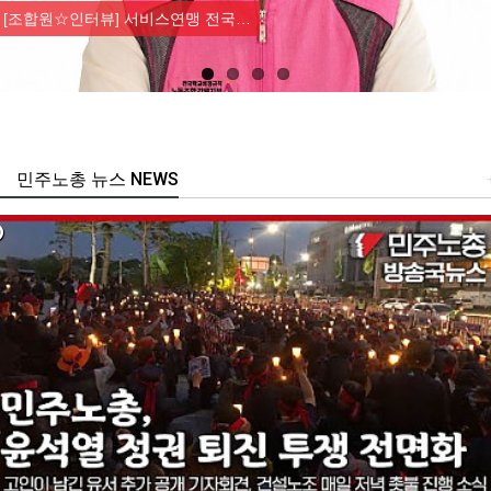
[조합원☆인터뷰] 서비스연맹 전국…
민주노총 뉴스 NEWS