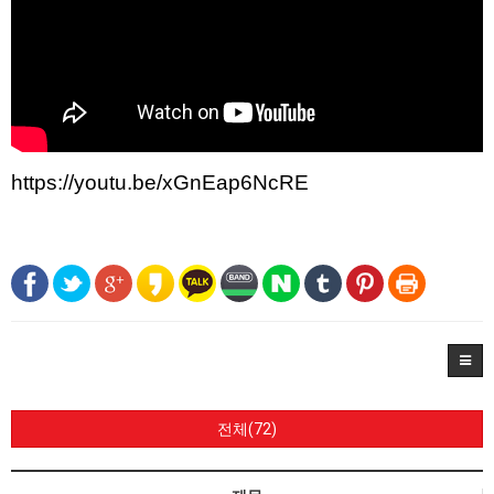
https://youtu.be/xGnEap6NcRE
전체(72)