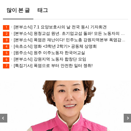
많이 본 글
태그
[본부소식] 7.1 요양보호사의 날 전국 동시 기자회견
1
[본부소식] 원청교섭 원년. 초기업교섭 돌파! 모든 노동자의 노동기본권 쟁취! 민주노총 7.15 총파업대회
2
[본부소식] 폭염은 재난이다! 민주노총 강원지역본부 폭염감시단 선포 기자회견
3
[속초소식] 영화 <3학년 2학기> 공동체 상영회
4
[원주소식] 원주 이주노동자 한국어교실
5
[본부소식] 강원지역 노동자 합창단 모임
6
[특집기사] 폭염으로 부터 안전한 일터 쟁취!
7
Previous
Nex