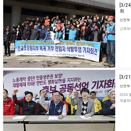
[3/
최
선전부
교육부는
삭발 
이고 
발 결의
[3/
선전부
2016
재벌체제 
백선 기
보단이 