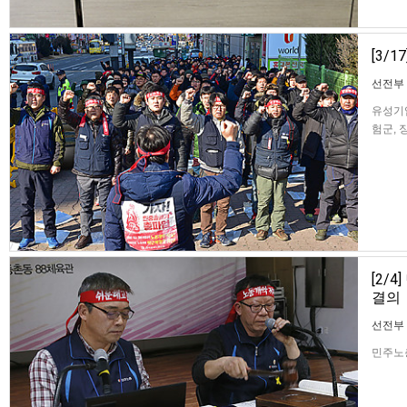
[3/
선전부
유성기업
험군, 
속노조
를 열
[2/
결의
선전부
민주노총
민주노총
개악 세