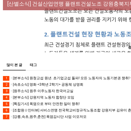
[성명] 막을 수 있었던 죽음, HL만도가 책임져라 :
[산별소식] 건설산업연맹 플랜트건설노조 강원충북지
[강릉,속초,원주,춘천] 폭염감시단 사업 이모저모
[조합원☆인터뷰] 서비스연맹 전국학교비정규직노동
[본부소식] 강원지역 노동자 합창단 모임
많이 본 글
태그
[본부소식] 원청교섭 원년. 초기업교섭 돌파! 모든 노동자의 노동기본권 쟁취! 
1
[속초소식] 영화 <3학년 2학기> 공동체 상영회
2
[원주소식] 원주 이주노동자 한국어교실
3
[본부소식] 강원지역 노동자 합창단 모임
4
[특집기사] 폭염으로 부터 안전한 일터 쟁취!
5
[조합원☆인터뷰] 서비스연맹 전국학교비정규직노동조합 강원지부 김유미 
6
[강릉,속초,원주,춘천] 폭염감시단 사업 이모저모
7