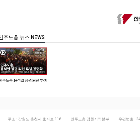
민주노총 뉴스 NEWS
민주노총, 윤석열 정권 퇴진 투쟁
전면화
주소 : 강원도 춘천시 효자로 116
민주노총 강원지역본부
우편번호 : 24