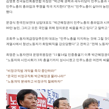
김영호 전국농민회총연합 의장은 “박근혜 권력과 새누리당이 민주노총과 국
민주노총의 총파업과 투쟁을 적극 지지한다”면서 “민주노총이 살아야 농민도
했다.
문경식 한국진보연대 상임대표도 “박근혜정권이 민주노총의 총파업과 시위가
00만 농민, 그리고 모든 국민을 위해 정의로운 싸움을 하고 있다”고 말하
조희주 노동자계급정당추진위 대표는 “민주노총을 지지하는 것에 그칠 것이
계열사에서 청년노동자가 희망퇴직을 강요당했다”고 전하고 “전체 노동자
최영준 노동자연대 운영위원장은 “11월14일 민중총궐기 이후 박근혜정권
“노동자와 시민사회가 3차 총궐기까지 성사시켰고 민주노총은 여전히 싸울 
“비정규직법 개악을 즉각 중단하라!”
“온국민 비정규직화 박근혜정권 물러나라!”
“노동개악 분쇄하고 비정규직 철폐하자!”