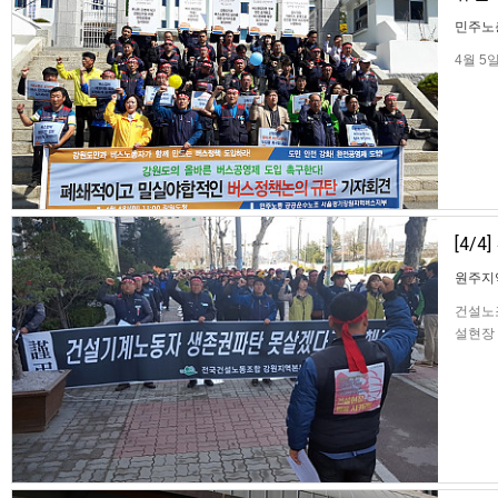
민주노
4월 
공영제
준공영제
버스업체
[4/
원주지
건설노
설현장 
단 발
한국철