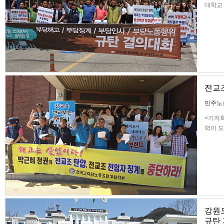
대학교 
부당징
학노조
전교
민주노
<기자회
력이 도
시작된 
일까지
강원
규탄