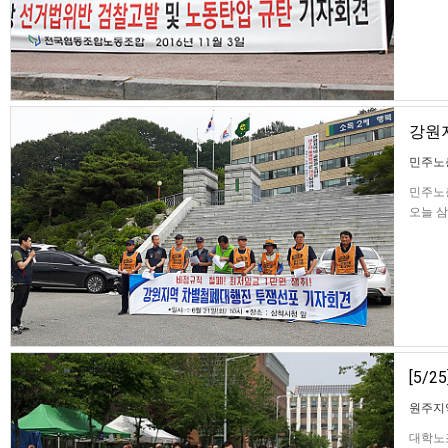
주원예
강원
민주노
민주노
오늘 
과 간담
임금 
[5/
원주지
대학노조