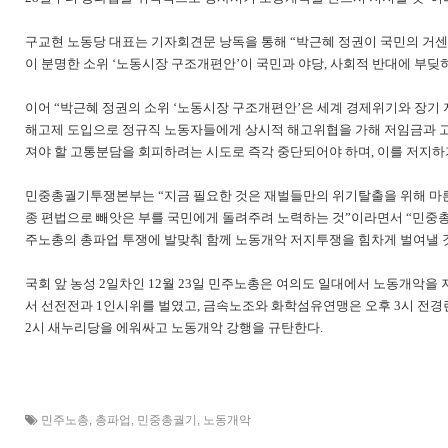
구교현 노동당 대표는 기자회견문 낭독을 통해 “박근혜 정권이 국민의 거센 
이 분명한 소위 ‘노동시장 구조개편안’이 국민과 야당, 사회적 반대에 부
이어 “박근혜 정권의 소위 ‘노동시장 구조개편안’은 세계 경제위기와 장기
해고제 도입으로 정규직 노동자들에게 상시적 해고위협을 가해 저임금과 고
져야 할 고통분담을 회피하려는 시도로 즉각 중단되어야 하며, 이를 저지하
민중총궐기투쟁본부는 “지금 필요한 것은 재벌들만의 위기탈출을 위해 마른 
종 편법으로 빼앗은 부를 국민에게 돌려주려 노력하는 것”이라면서 “민중
주노총의 총파업 투쟁에 발맞춰 함께 노동개악 저지투쟁을 힘차게 벌여낼 
국회 앞 농성 2일차인 12월 23일 민주노총은 여의도 일대에서 노동개악
서 선전전과 1인시위를 벌였고, 금속노조와 화학섬유연맹은 오후 3시 전경
2시 새누리당을 에워싸고 노동개악 강행을 규탄한다.
민주노총
,
총파업
,
민중총궐기
,
노동개악