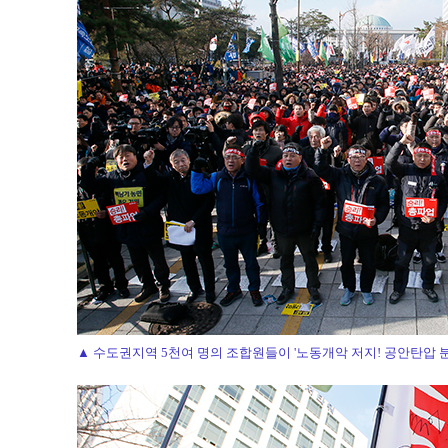
▲ 수도권지역 5천여 명의 조합원들이 '노동개악 저지! 공안탄압 