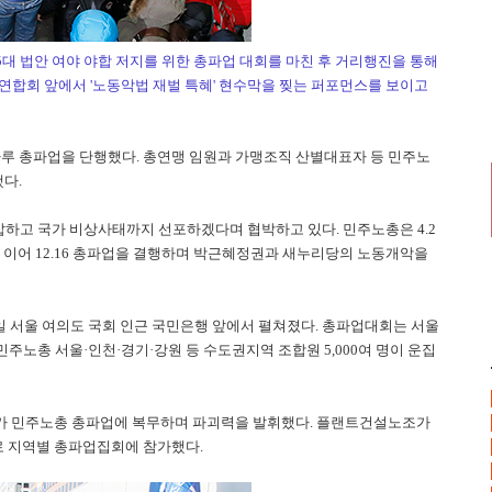
5대 법안 여야 야합 저지를 위한 총파업 대회를 마친 후 거리행진을 통해
합회 앞에서 '노동악법 재벌 특혜' 현수막을 찢는 퍼포먼스를 보이고
하루 총파업을 단행했다. 총연맹 임원과 가맹조직 산별대표자 등 민주노
다.
하고 국가 비상사태까지 선포하겠다며 협박하고 있다. 민주노총은 4.2
 민중총궐기에 이어 12.16 총파업을 결행하며 박근혜정권과 새누리당의 노동개악을
6일 서울 여의도 국회 인근 국민은행 앞에서 펼쳐졌다. 총파업대회는 서울
주노총 서울·인천·경기·강원 등 수도권지역 조합원 5,000여 명이 운집
속노조가 민주노총 총파업에 복무하며 파괴력을 발휘했다. 플랜트건설노조가
로 지역별 총파업집회에 참가했다.