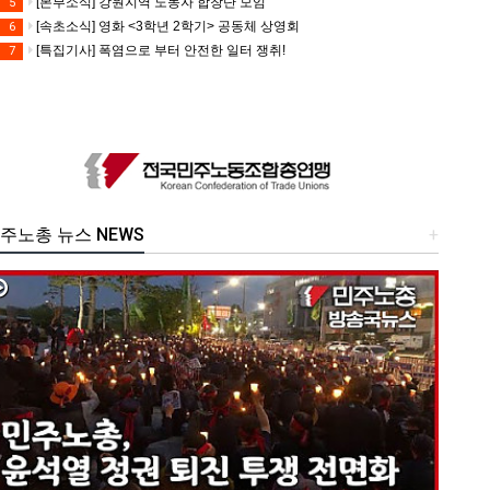
[본부소식] 강원지역 노동자 합창단 모임
5
[속초소식] 영화 <3학년 2학기> 공동체 상영회
6
[특집기사] 폭염으로 부터 안전한 일터 쟁취!
7
주노총 뉴스 NEWS
+