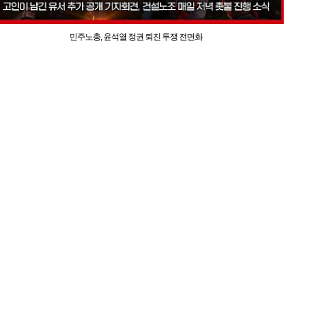
민주노총, 윤석열 정권 퇴진 투쟁 전면화