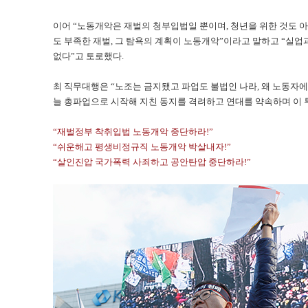
이어 “노동개악은 재벌의 청부입법일 뿐이며, 청년을 위한 것도 
도 부족한 재벌, 그 탐욕의 계획이 노동개악”이라고 말하고 “실업
없다”고 토로했다.
최 직무대행은 “노조는 금지됐고 파업도 불법인 나라, 왜 노동자에
늘 총파업으로 시작해 지친 동지를 격려하고 연대를 약속하며 이 
“재벌정부 착취입법 노동개악 중단하라!”
“쉬운해고 평생비정규직 노동개악 박살내자!”
“살인진압 국가폭력 사죄하고 공안탄압 중단하라!”