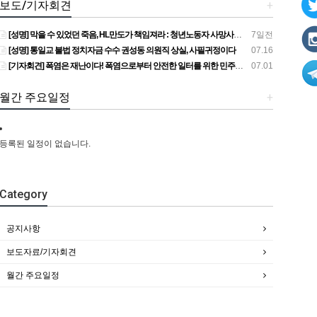
보도/기자회견
+
[성명] 막을 수 있었던 죽음, HL만도가 책임져라 : 청년노동자 사망사고의 철저한 진상규명과 재발방지 대책 마련하라
7일전
[성명] 통일교 불법 정치자금 수수 권성동 의원직 상실, 사필귀정이다
07.16
[기자회견] 폭염은 재난이다! 폭염으로부터 안전한 일터를 위한 민주노총 강원지역본부 폭염감시단 선포 기자회견
07.01
월간 주요일정
+
등록된 일정이 없습니다.
Category
공지사항
보도자료/기자회견
월간 주요일정