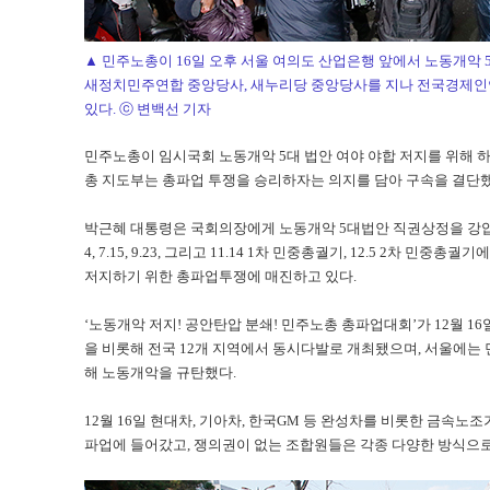
▲ 민주노총이 16일 오후 서울 여의도 산업은행 앞에서 노동개악 
새정치민주연합 중앙당사, 새누리당 중앙당사를 지나 전국경제인연
있다. ⓒ 변백선 기자
민주노총이 임시국회 노동개악 5대 법안 여야 야합 저지를 위해 
총 지도부는 총파업 투쟁을 승리하자는 의지를 담아 구속을 결단했
박근혜 대통령은 국회의장에게 노동개악 5대법안 직권상정을 강압
4, 7.15, 9.23, 그리고 11.14 1차 민중총궐기, 12.5 2차
저지하기 위한 총파업투쟁에 매진하고 있다.
‘노동개악 저지! 공안탄압 분쇄! 민주노총 총파업대회’가 12월 1
을 비롯해 전국 12개 지역에서 동시다발로 개최됐으며, 서울에는 민
해 노동개악을 규탄했다.
12월 16일 현대차, 기아차, 한국GM 등 완성차를 비롯한 금
파업에 들어갔고, 쟁의권이 없는 조합원들은 각종 다양한 방식으