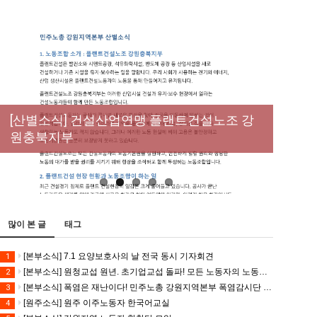
New
[성명] 막을 수 있었던 죽음, HL만도가 책임져
라 : 청년노동자 사망사고의 철저한 진상규명
[산별소식] 건설산업연맹 플랜트건설노조 강
[강릉,속초,원주,춘천] 폭염감시단 사업 이모저
[조합원☆인터뷰] 서비스연맹 전국학교비정
과 재발방지 대책 마련하라
원충북지부
모
규직노동조합 강원지부 김유미 춘천지회장
[본부소식] 강원지역 노동자 합창단 모임
많이 본 글
태그
[본부소식] 7.1 요양보호사의 날 전국 동시 기자회견
1
[본부소식] 원청교섭 원년. 초기업교섭 돌파! 모든 노동자의 노동기본권 쟁취! 민주노총 7.15 총파업대회
2
[본부소식] 폭염은 재난이다! 민주노총 강원지역본부 폭염감시단 선포 기자회견
3
[원주소식] 원주 이주노동자 한국어교실
4