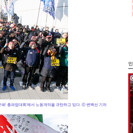
민
분쇄! 총파업대회'에서 노동개악을 규탄하고 있다. ⓒ 변백선 기자