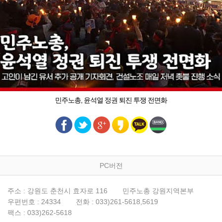
민주노총, 윤석열 정권 퇴진 투쟁 전면화
PC버전
주소 : 강원도 춘천시 효자로 116
민주노총 강원지역본부
우편번호 : 24334
전화 : 033)261-5618,5619
팩스 : 033)262-5618