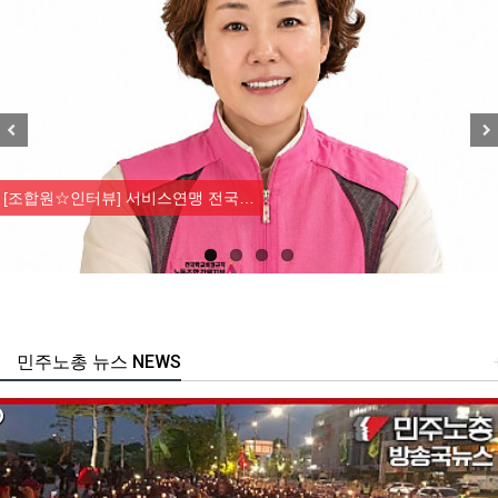
Previous
Nex
[조합원☆인터뷰] 서비스연맹 전국…
민주노총 뉴스 NEWS