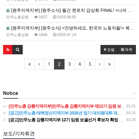
[원주지역지부] [원주소식] 월간 켄로치 감상회 FINAL! <나의 올드 오크> 야외상영회
민주노총강원
1637
2025.08.05
[원주지역지부] [원주소식] <안녕하세요, 한국의 노동자들!> 북토크 진행
민주노총강원
1846
2025.07.14
정렬
목록
1
2
3
4
5
Notice
+
[민주노총 강릉지역지부]민주노총 강릉지역지부 제12기 임원 보궐선거결과 공고
03.31
[공고]민주노총 태백정선지역지부 2026년 정기 대의원대회 재소집 건
03.31
[공고]민주노총 강릉지역지부 12기 임원 보궐선거 후보자 확정 공고
03.25
보도/기자회견
+