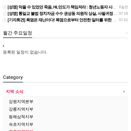
[성명] 막을 수 있었던 죽음, HL만도가 책임져라 : 청년노동자 사망사고의 철저한 진상규명과 재발방지 대책 마련하라
6일전
[성명] 통일교 불법 정치자금 수수 권성동 의원직 상실, 사필귀정이다
07.16
[기자회견] 폭염은 재난이다! 폭염으로부터 안전한 일터를 위한 민주노총 강원지역본부 폭염감시단 선포 기자회견
07.01
월간 주요일정
+
등록된 일정이 없습니다.
Category
지역 소식
강원지역본부
강릉지역지부
동해삼척지부
속초지역지부