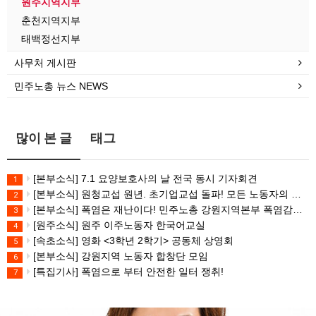
원주지역지부
춘천지역지부
태백정선지부
사무처 게시판
민주노총 뉴스 NEWS
많이 본 글
태그
[본부소식] 7.1 요양보호사의 날 전국 동시 기자회견
1
[본부소식] 원청교섭 원년. 초기업교섭 돌파! 모든 노동자의 노동기본권 쟁취! 민주노총 7.15 총파업대회
2
[본부소식] 폭염은 재난이다! 민주노총 강원지역본부 폭염감시단 선포 기자회견
3
[원주소식] 원주 이주노동자 한국어교실
4
[속초소식] 영화 <3학년 2학기> 공동체 상영회
5
[본부소식] 강원지역 노동자 합창단 모임
6
[특집기사] 폭염으로 부터 안전한 일터 쟁취!
7