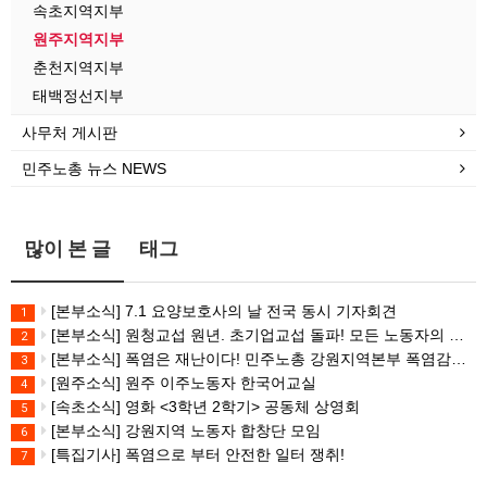
속초지역지부
원주지역지부
춘천지역지부
태백정선지부
사무처 게시판
민주노총 뉴스 NEWS
많이 본 글
태그
[본부소식] 7.1 요양보호사의 날 전국 동시 기자회견
1
[본부소식] 원청교섭 원년. 초기업교섭 돌파! 모든 노동자의 노동기본권 쟁취! 민주노총 7.15 총파업대회
2
[본부소식] 폭염은 재난이다! 민주노총 강원지역본부 폭염감시단 선포 기자회견
3
[원주소식] 원주 이주노동자 한국어교실
4
[속초소식] 영화 <3학년 2학기> 공동체 상영회
5
[본부소식] 강원지역 노동자 합창단 모임
6
[특집기사] 폭염으로 부터 안전한 일터 쟁취!
7