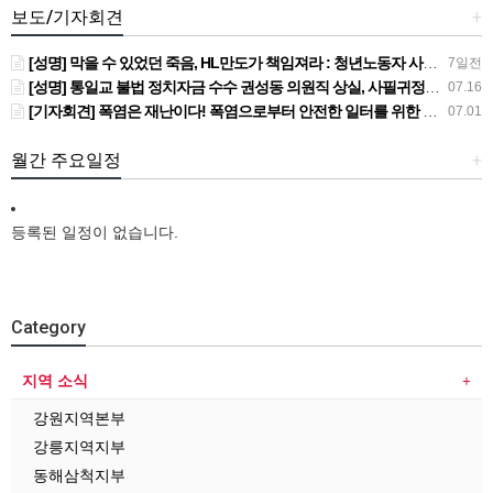
보도/기자회견
+
[성명] 막을 수 있었던 죽음, HL만도가 책임져라 : 청년노동자 사망사고의 철저한 진상규명과 재발방지 대책 마련하라
7일전
[성명] 통일교 불법 정치자금 수수 권성동 의원직 상실, 사필귀정이다
07.16
[기자회견] 폭염은 재난이다! 폭염으로부터 안전한 일터를 위한 민주노총 강원지역본부 폭염감시단 선포 기자회견
07.01
월간 주요일정
+
등록된 일정이 없습니다.
Category
지역 소식
강원지역본부
강릉지역지부
동해삼척지부