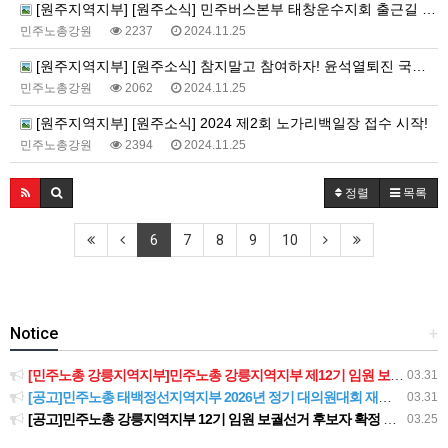
[원주지역지부] [원주소식] 민주버스본부 태창운수지회 출근길 선전전!
민주노총강원
2237
2024.11.25
[원주지역지부] [원주소식] 참지말고 참여하자! 윤석열퇴진 국민투표
민주노총강원
2062
2024.11.25
[원주지역지부] [원주소식] 2024 제2회 노가리백일장 접수 시작!
민주노총강원
2394
2024.11.25
정렬
목록
6
7
8
9
10
Notice
+
[민주노총 강릉지역지부]민주노총 강릉지역지부 제12기 임원 보궐선거결과 공고
03.31
[공고]민주노총 태백정선지역지부 2026년 정기 대의원대회 재소집 건
03.31
[공고]민주노총 강릉지역지부 12기 임원 보궐선거 후보자 확정 공고
03.25