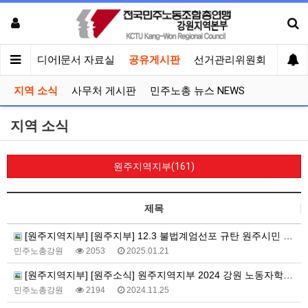
회견
미디어|문서 자료실
공유게시판
선거관리위원회
지역 소식
사무처 게시판
민주노총 뉴스 NEWS
지역 소식
원주지역지부(161)
제목
[원주지역지부] [원주지부] 12.3 불법계엄선포 규탄 원주시민 기자회견
민주노총강원
2053
2025.01.21
[원주지역지부] [원주소식] 원주지역지부 2024 강원 노동자학교 진행!
민주노총강원
2194
2024.11.25