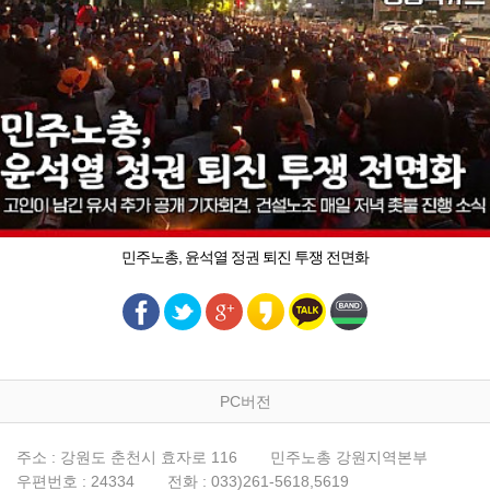
민주노총, 윤석열 정권 퇴진 투쟁 전면화
PC버전
주소 : 강원도 춘천시 효자로 116
민주노총 강원지역본부
우편번호 : 24334
전화 : 033)261-5618,5619