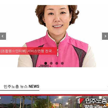
Previous
Nex
[조합원☆인터뷰] 서비스연맹 전국…
민주노총 뉴스 NEWS