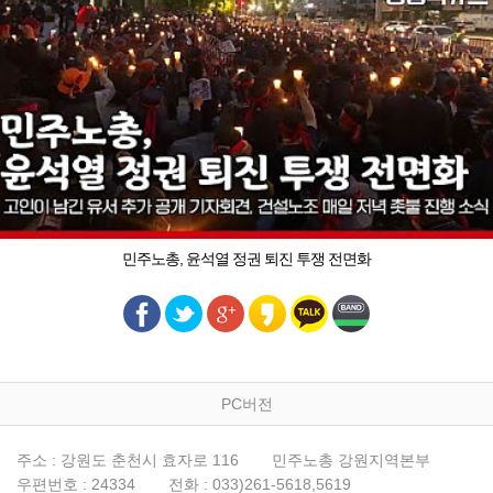
민주노총, 윤석열 정권 퇴진 투쟁 전면화
PC버전
주소 : 강원도 춘천시 효자로 116
민주노총 강원지역본부
우편번호 : 24334
전화 : 033)261-5618,5619