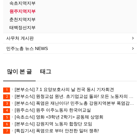
속초지역지부
원주지역지부
춘천지역지부
태백정선지부
사무처 게시판
민주노총 뉴스 NEWS
많이 본 글
태그
[본부소식] 7.1 요양보호사의 날 전국 동시 기자회견
1
[본부소식] 원청교섭 원년. 초기업교섭 돌파! 모든 노동자의 노동기본권 쟁취! 민주노총 7.15 총파업대회
2
[본부소식] 폭염은 재난이다! 민주노총 강원지역본부 폭염감시단 선포 기자회견
3
[원주소식] 원주 이주노동자 한국어교실
4
[속초소식] 영화 <3학년 2학기> 공동체 상영회
5
[본부소식] 강원지역 노동자 합창단 모임
6
[특집기사] 폭염으로 부터 안전한 일터 쟁취!
7