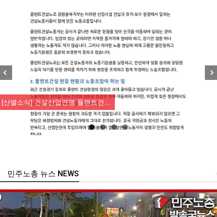
Previous
Nex
[산별소식] 건설산업연맹 플랜트건…
민주노총 뉴스 NEWS