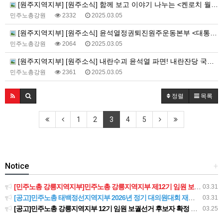
[원주지역지부] [원주소식] 함께 보고 이야기 나누는 <켄로치 월간감상회> 진행중!
민주노총강원
2332
2025.03.05
[원주지역지부] [원주소식] 윤석열정권퇴진원주운동본부 <대통령 윤석열을 파면한다!> 기자회견
민주노총강원
2064
2025.03.05
[원주지역지부] [원주소식] 내란수괴 윤석열 파면! 내란잔당 국민의힘 해체! 대시민 선전전
민주노총강원
2361
2025.03.05
정렬
목록
1
2
3
4
5
Notice
+
[민주노총 강릉지역지부]민주노총 강릉지역지부 제12기 임원 보궐선거결과 공고
03.31
[공고]민주노총 태백정선지역지부 2026년 정기 대의원대회 재소집 건
03.31
[공고]민주노총 강릉지역지부 12기 임원 보궐선거 후보자 확정 공고
03.25