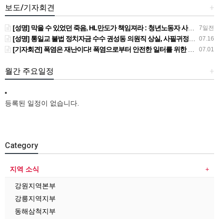
보도/기자회견
+
[성명] 막을 수 있었던 죽음, HL만도가 책임져라 : 청년노동자 사망사고의 철저한 진상규명과 재발방지 대책 마련하라
7일전
[성명] 통일교 불법 정치자금 수수 권성동 의원직 상실, 사필귀정이다
07.16
[기자회견] 폭염은 재난이다! 폭염으로부터 안전한 일터를 위한 민주노총 강원지역본부 폭염감시단 선포 기자회견
07.01
월간 주요일정
+
등록된 일정이 없습니다.
Category
지역 소식
강원지역본부
강릉지역지부
동해삼척지부