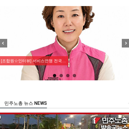
Previous
Nex
[조합원☆인터뷰] 서비스연맹 전국…
민주노총 뉴스 NEWS