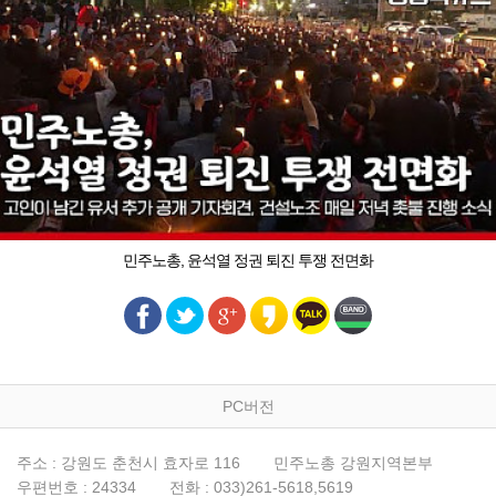
민주노총, 윤석열 정권 퇴진 투쟁 전면화
PC버전
주소 : 강원도 춘천시 효자로 116
민주노총 강원지역본부
우편번호 : 24334
전화 : 033)261-5618,5619