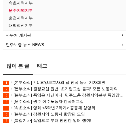
속초지역지부
원주지역지부
춘천지역지부
태백정선지부
사무처 게시판
민주노총 뉴스 NEWS
많이 본 글
태그
[본부소식] 7.1 요양보호사의 날 전국 동시 기자회견
1
[본부소식] 원청교섭 원년. 초기업교섭 돌파! 모든 노동자의 노동기본권 쟁취! 민주노총 7.15 총파업대회
2
[본부소식] 폭염은 재난이다! 민주노총 강원지역본부 폭염감시단 선포 기자회견
3
[원주소식] 원주 이주노동자 한국어교실
4
[속초소식] 영화 <3학년 2학기> 공동체 상영회
5
[본부소식] 강원지역 노동자 합창단 모임
6
[특집기사] 폭염으로 부터 안전한 일터 쟁취!
7