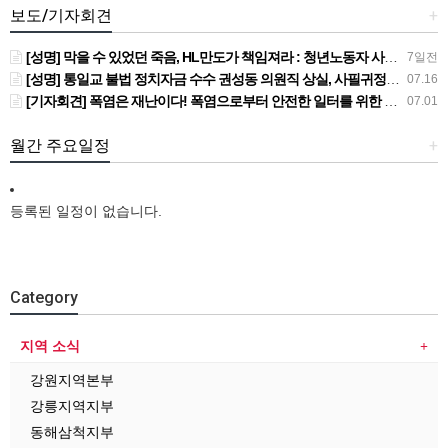
보도/기자회견
+
[성명] 막을 수 있었던 죽음, HL만도가 책임져라 : 청년노동자 사망사고의 철저한 진상규명과 재발방지 대책 마련하라
7일전
[성명] 통일교 불법 정치자금 수수 권성동 의원직 상실, 사필귀정이다
07.16
[기자회견] 폭염은 재난이다! 폭염으로부터 안전한 일터를 위한 민주노총 강원지역본부 폭염감시단 선포 기자회견
07.01
월간 주요일정
+
등록된 일정이 없습니다.
Category
지역 소식
강원지역본부
강릉지역지부
동해삼척지부