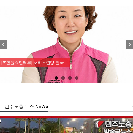
Previous
Nex
[조합원☆인터뷰] 서비스연맹 전국…
민주노총 뉴스 NEWS