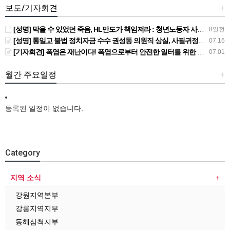
보도/기자회견
+
[성명] 막을 수 있었던 죽음, HL만도가 책임져라 : 청년노동자 사망사고의 철저한 진상규명과 재발방지 대책 마련하라
8일전
[성명] 통일교 불법 정치자금 수수 권성동 의원직 상실, 사필귀정이다
07.16
[기자회견] 폭염은 재난이다! 폭염으로부터 안전한 일터를 위한 민주노총 강원지역본부 폭염감시단 선포 기자회견
07.01
월간 주요일정
+
등록된 일정이 없습니다.
Category
지역 소식
강원지역본부
강릉지역지부
동해삼척지부