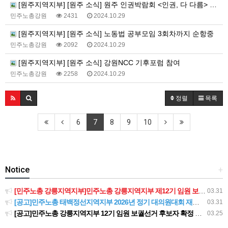
[원주지역지부] [원주 소식] 원주 인권박람회 <인권, 다 다름> 참여
민주노총강원
2431
2024.10.29
[원주지역지부] [원주 소식] 노동법 공부모임 3회차까지 순항중
민주노총강원
2092
2024.10.29
[원주지역지부] [원주 소식] 강원NCC 기후포럼 참여
민주노총강원
2258
2024.10.29
정렬
목록
6
7
8
9
10
Notice
+
[민주노총 강릉지역지부]민주노총 강릉지역지부 제12기 임원 보궐선거결과 공고
03.31
[공고]민주노총 태백정선지역지부 2026년 정기 대의원대회 재소집 건
03.31
[공고]민주노총 강릉지역지부 12기 임원 보궐선거 후보자 확정 공고
03.25