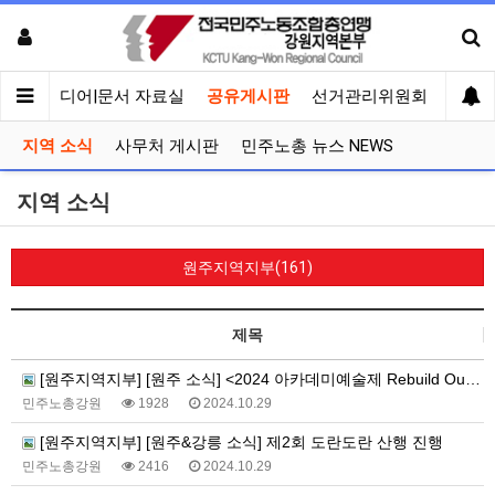
회견
미디어|문서 자료실
공유게시판
선거관리위원회
지역 소식
사무처 게시판
민주노총 뉴스 NEWS
지역 소식
원주지역지부(161)
제목
[원주지역지부] [원주 소식] <2024 아카데미예술제 Rebuild Our Culture> 성사
민주노총강원
1928
2024.10.29
[원주지역지부] [원주&강릉 소식] 제2회 도란도란 산행 진행
민주노총강원
2416
2024.10.29