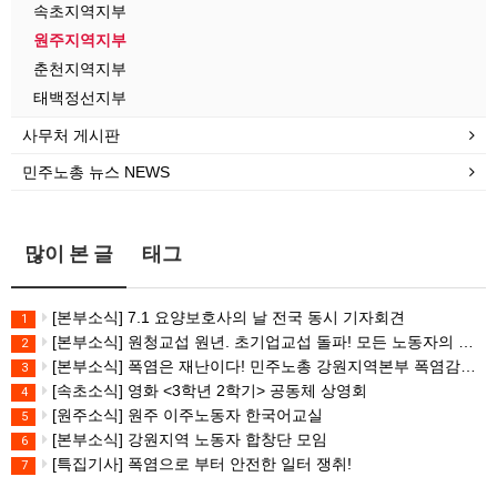
속초지역지부
원주지역지부
춘천지역지부
태백정선지부
사무처 게시판
민주노총 뉴스 NEWS
많이 본 글
태그
[본부소식] 7.1 요양보호사의 날 전국 동시 기자회견
1
[본부소식] 원청교섭 원년. 초기업교섭 돌파! 모든 노동자의 노동기본권 쟁취! 민주노총 7.15 총파업대회
2
[본부소식] 폭염은 재난이다! 민주노총 강원지역본부 폭염감시단 선포 기자회견
3
[속초소식] 영화 <3학년 2학기> 공동체 상영회
4
[원주소식] 원주 이주노동자 한국어교실
5
[본부소식] 강원지역 노동자 합창단 모임
6
[특집기사] 폭염으로 부터 안전한 일터 쟁취!
7