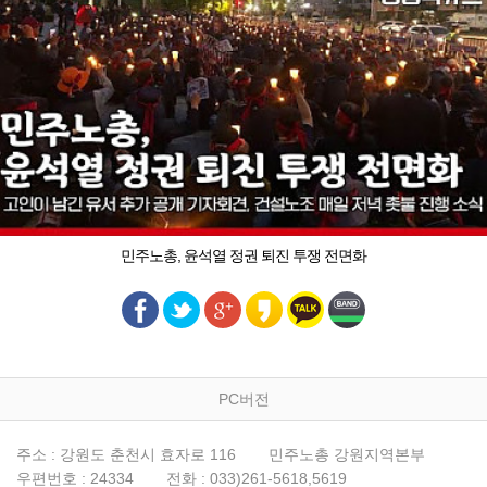
민주노총, 윤석열 정권 퇴진 투쟁 전면화
PC버전
주소 : 강원도 춘천시 효자로 116
민주노총 강원지역본부
우편번호 : 24334
전화 : 033)261-5618,5619