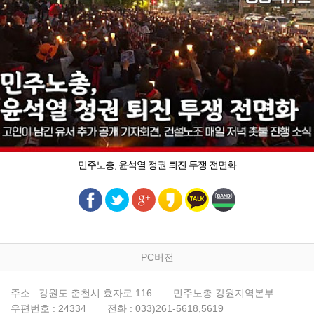
민주노총, 윤석열 정권 퇴진 투쟁 전면화
PC버전
주소 : 강원도 춘천시 효자로 116
민주노총 강원지역본부
우편번호 : 24334
전화 : 033)261-5618,5619