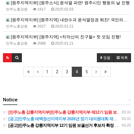
[원주지역지부] [원주소식] 윤석열 파면! 원주시민 행동의 날 진행
민주노총강원
1917
2025.02.03
[원주지역지부] [원주지역] 내란수괴 윤석열정권 퇴진! 국민의힘 해체! 부역자 박정하 퇴출! 윤석열정권퇴진 원주운동본부 기자회견
민주노총강원
2027
2025.01.21
[원주지역지부] [원주지역] <치악산의 친구들> 첫 모임 진행!
민주노총강원
2088
2025.01.21
정렬
목록
1
2
3
4
5
Notice
+
[민주노총 강릉지역지부]민주노총 강릉지역지부 제12기 임원 보궐선거결과 공고
03.31
[공고]민주노총 태백정선지역지부 2026년 정기 대의원대회 재소집 건
03.31
[공고]민주노총 강릉지역지부 12기 임원 보궐선거 후보자 확정 공고
03.25