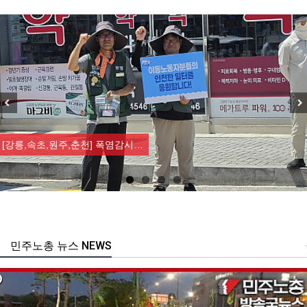
Previous
Nex
[강릉,속초,원주,춘천] 폭염감시…
민주노총 뉴스 NEWS