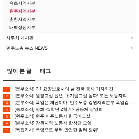
속초지역지부
원주지역지부
춘천지역지부
태백정선지부
사무처 게시판
민주노총 뉴스 NEWS
많이 본 글
태그
[본부소식] 7.1 요양보호사의 날 전국 동시 기자회견
1
[본부소식] 원청교섭 원년. 초기업교섭 돌파! 모든 노동자의 노동기본권 쟁취! 민주노총 7.15 총파업대회
2
[본부소식] 폭염은 재난이다! 민주노총 강원지역본부 폭염감시단 선포 기자회견
3
[속초소식] 영화 <3학년 2학기> 공동체 상영회
4
[원주소식] 원주 이주노동자 한국어교실
5
[본부소식] 강원지역 노동자 합창단 모임
6
[특집기사] 폭염으로 부터 안전한 일터 쟁취!
7