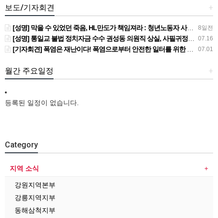
보도/기자회견
+
[성명] 막을 수 있었던 죽음, HL만도가 책임져라 : 청년노동자 사망사고의 철저한 진상규명과 재발방지 대책 마련하라
8일전
[성명] 통일교 불법 정치자금 수수 권성동 의원직 상실, 사필귀정이다
07.16
[기자회견] 폭염은 재난이다! 폭염으로부터 안전한 일터를 위한 민주노총 강원지역본부 폭염감시단 선포 기자회견
07.01
월간 주요일정
+
등록된 일정이 없습니다.
Category
지역 소식
강원지역본부
강릉지역지부
동해삼척지부