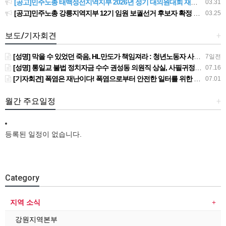
[공고]민주노총 태백정선지역지부 2026년 정기 대의원대회 재소집 건
03.31
[공고]민주노총 강릉지역지부 12기 임원 보궐선거 후보자 확정 공고
03.25
보도/기자회견
+
[성명] 막을 수 있었던 죽음, HL만도가 책임져라 : 청년노동자 사망사고의 철저한 진상규명과 재발방지 대책 마련하라
7일전
[성명] 통일교 불법 정치자금 수수 권성동 의원직 상실, 사필귀정이다
07.16
[기자회견] 폭염은 재난이다! 폭염으로부터 안전한 일터를 위한 민주노총 강원지역본부 폭염감시단 선포 기자회견
07.01
월간 주요일정
+
등록된 일정이 없습니다.
Category
지역 소식
강원지역본부