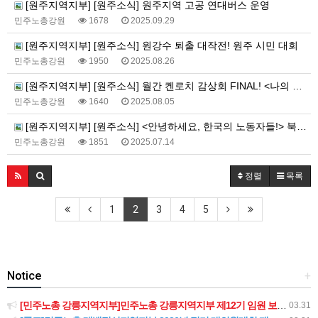
[원주지역지부] [원주소식] 원주지역 고공 연대버스 운영
민주노총강원
1678
2025.09.29
[원주지역지부] [원주소식] 원강수 퇴출 대작전! 원주 시민 대회
민주노총강원
1950
2025.08.26
[원주지역지부] [원주소식] 월간 켄로치 감상회 FINAL! <나의 올드 오크> 야외상영회
민주노총강원
1640
2025.08.05
[원주지역지부] [원주소식] <안녕하세요, 한국의 노동자들!> 북토크 진행
민주노총강원
1851
2025.07.14
정렬
목록
1
2
3
4
5
Notice
+
[민주노총 강릉지역지부]민주노총 강릉지역지부 제12기 임원 보궐선거결과 공고
03.31