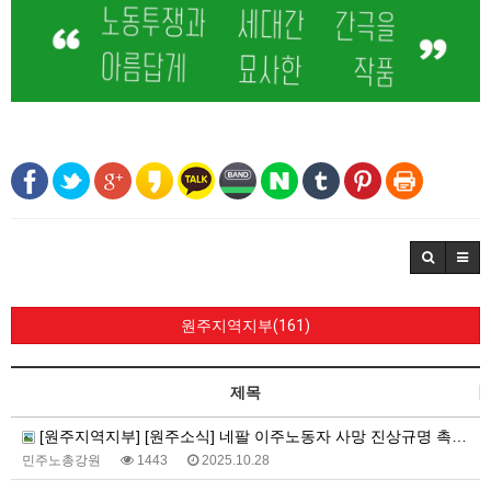
원주지역지부(161)
제목
[원주지역지부] [원주소식] 네팔 이주노동자 사망 진상규명 촉구 기자회견 및 간담회
민주노총강원
1443
2025.10.28