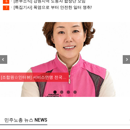
[본부소식] 강원지역 노동자 합창단 모임
6
[특집기사] 폭염으로 부터 안전한 일터 쟁취!
7
Previous
Nex
[조합원☆인터뷰] 서비스연맹 전국…
민주노총 뉴스 NEWS