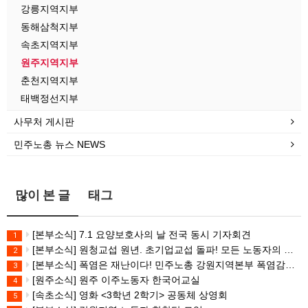
강릉지역지부
동해삼척지부
속초지역지부
원주지역지부
춘천지역지부
태백정선지부
사무처 게시판
민주노총 뉴스 NEWS
많이 본 글
태그
[본부소식] 7.1 요양보호사의 날 전국 동시 기자회견
1
[본부소식] 원청교섭 원년. 초기업교섭 돌파! 모든 노동자의 노동기본권 쟁취! 민주노총 7.15 총파업대회
2
[본부소식] 폭염은 재난이다! 민주노총 강원지역본부 폭염감시단 선포 기자회견
3
[원주소식] 원주 이주노동자 한국어교실
4
[속초소식] 영화 <3학년 2학기> 공동체 상영회
5