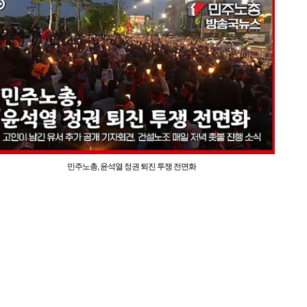
민주노총, 윤석열 정권 퇴진 투쟁 전면화