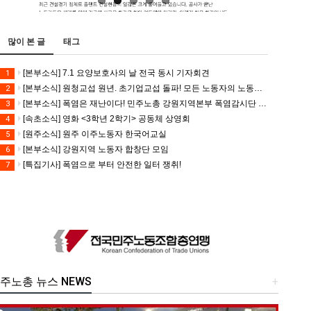
많이 본 글
태그
[본부소식] 7.1 요양보호사의 날 전국 동시 기자회견
1
[본부소식] 원청교섭 원년. 초기업교섭 돌파! 모든 노동자의 노동기본권 쟁취! 민주노총 7.15 총파업대회
2
[본부소식] 폭염은 재난이다! 민주노총 강원지역본부 폭염감시단 선포 기자회견
3
[속초소식] 영화 <3학년 2학기> 공동체 상영회
4
[원주소식] 원주 이주노동자 한국어교실
5
[본부소식] 강원지역 노동자 합창단 모임
6
[특집기사] 폭염으로 부터 안전한 일터 쟁취!
7
주노총 뉴스 NEWS
+