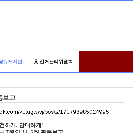
공유게시판
선거관리위원회
활동보고
book.com/kctugwwj/posts/170798985024995
강건하게, 담대하게'
 7월의 시, 6월 활동보고