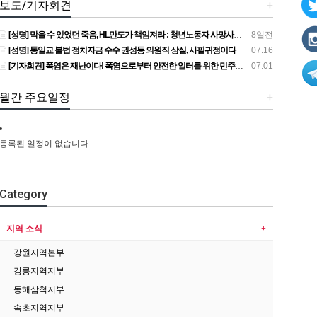
보도/기자회견
+
[성명] 막을 수 있었던 죽음, HL만도가 책임져라 : 청년노동자 사망사고의 철저한 진상규명과 재발방지 대책 마련하라
8일전
[성명] 통일교 불법 정치자금 수수 권성동 의원직 상실, 사필귀정이다
07.16
[기자회견] 폭염은 재난이다! 폭염으로부터 안전한 일터를 위한 민주노총 강원지역본부 폭염감시단 선포 기자회견
07.01
월간 주요일정
+
등록된 일정이 없습니다.
Category
지역 소식
강원지역본부
강릉지역지부
동해삼척지부
속초지역지부