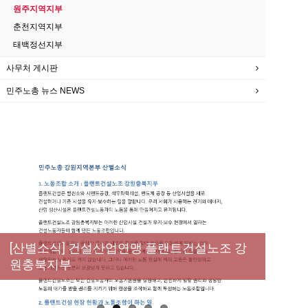
원주지역지부
춘천지역지부
태백정선지부
사무처 게시판
민주노총 뉴스 NEWS
[성명] 막을 수 있었던 죽음, HL만도가 책임져
라 : 청년노동자 사망사고의 철저한 진상규명
[산별소식] 건설산업연맹 플랜트건설노조 강
[강릉,속초,원주,춘천] 폭염감시단 사업 이모저
[조합원☆인터뷰] 서비스연맹 전국학교비정
과 재발방지 대책 마련하라
원충북지부
모
규직노동조합 강원지부 김유미 춘천지회장
[본부소식] 강원지역 노동자 합창단 모임