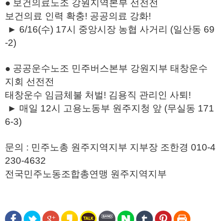
● 보건의료노조 강원지역본부 선전전
보건의료 인력 확충! 공공의료 강화!
► 6/16(수) 17시 중앙시장 농협 사거리 (일산동 69
-2)
● 공공운수노조 민주버스본부 강원지부 태창운수
지회 선전전
태창운수 임금체불 처벌! 김용직 관리인 사퇴!
► 매일 12시 고용노동부 원주지청 앞 (무실동 171
6-3)
문의 : 민주노총 원주지역지부 지부장 조한경 010-4
230-4632
전국민주노동조합총연맹 원주지역지부