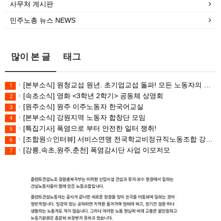
사무처 게시판
민주노총 뉴스 NEWS
많이 본 글
태그
[본부소식] 원청교섭 원년. 초기업교섭 돌파! 모든 노동자의 노동기본권 쟁취! 민주노총 7.15 총파업대회
1
[속초소식] 영화 <3학년 2학기> 공동체 상영회
2
[원주소식] 원주 이주노동자 한국어교실
3
[본부소식] 강원지역 노동자 합창단 모임
4
[특집기사] 폭염으로 부터 안전한 일터 쟁취!
5
[조합원☆인터뷰] 서비스연맹 전국학교비정규직노동조합 강원지부 김유미 춘천지회장
6
[강릉,속초,원주,춘천] 폭염감시단 사업 이모저모
7