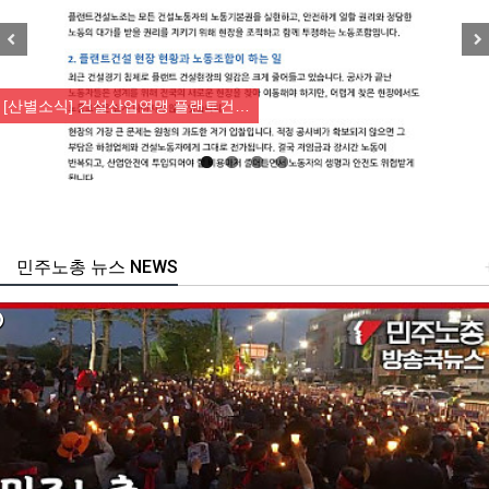
Previous
Nex
[산별소식] 건설산업연맹 플랜트건…
민주노총 뉴스 NEWS