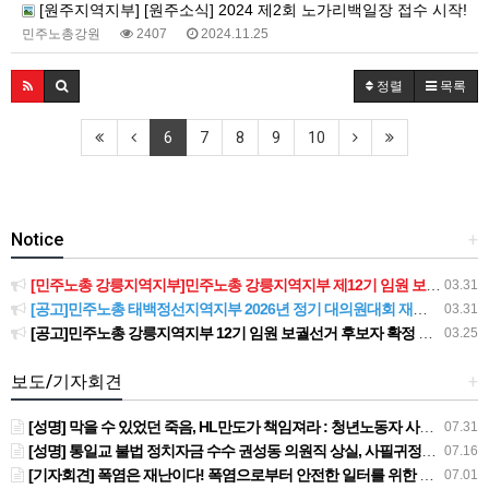
[원주지역지부] [원주소식] 2024 제2회 노가리백일장 접수 시작!
민주노총강원
2407
2024.11.25
정렬
목록
6
7
8
9
10
Notice
+
[민주노총 강릉지역지부]민주노총 강릉지역지부 제12기 임원 보궐선거결과 공고
03.31
[공고]민주노총 태백정선지역지부 2026년 정기 대의원대회 재소집 건
03.31
[공고]민주노총 강릉지역지부 12기 임원 보궐선거 후보자 확정 공고
03.25
보도/기자회견
+
[성명] 막을 수 있었던 죽음, HL만도가 책임져라 : 청년노동자 사망사고의 철저한 진상규명과 재발방지 대책 마련하라
07.31
[성명] 통일교 불법 정치자금 수수 권성동 의원직 상실, 사필귀정이다
07.16
[기자회견] 폭염은 재난이다! 폭염으로부터 안전한 일터를 위한 민주노총 강원지역본부 폭염감시단 선포 기자회견
07.01