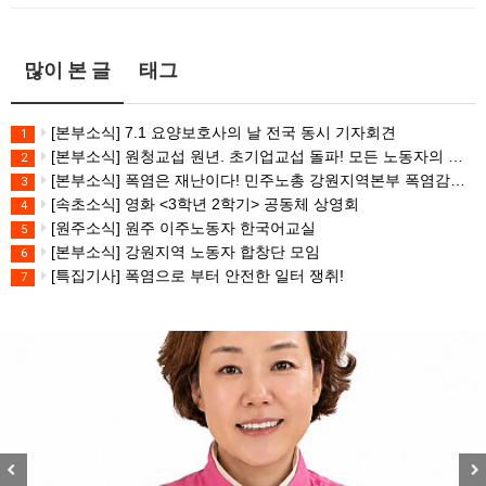
많이 본 글
태그
[본부소식] 7.1 요양보호사의 날 전국 동시 기자회견
1
[본부소식] 원청교섭 원년. 초기업교섭 돌파! 모든 노동자의 노동기본권 쟁취! 민주노총 7.15 총파업대회
2
[본부소식] 폭염은 재난이다! 민주노총 강원지역본부 폭염감시단 선포 기자회견
3
[속초소식] 영화 <3학년 2학기> 공동체 상영회
4
[원주소식] 원주 이주노동자 한국어교실
5
[본부소식] 강원지역 노동자 합창단 모임
6
[특집기사] 폭염으로 부터 안전한 일터 쟁취!
7