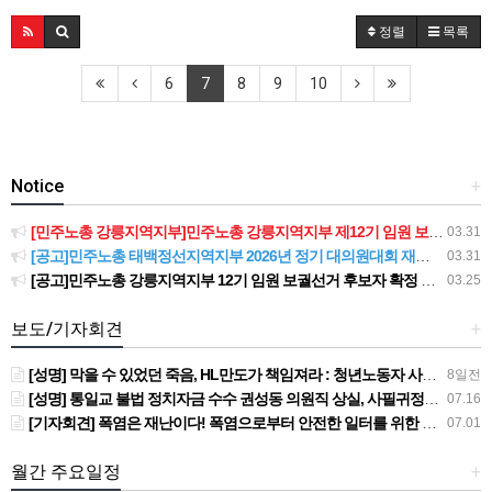
정렬
목록
6
7
8
9
10
Notice
+
[민주노총 강릉지역지부]민주노총 강릉지역지부 제12기 임원 보궐선거결과 공고
03.31
[공고]민주노총 태백정선지역지부 2026년 정기 대의원대회 재소집 건
03.31
[공고]민주노총 강릉지역지부 12기 임원 보궐선거 후보자 확정 공고
03.25
보도/기자회견
+
[성명] 막을 수 있었던 죽음, HL만도가 책임져라 : 청년노동자 사망사고의 철저한 진상규명과 재발방지 대책 마련하라
8일전
[성명] 통일교 불법 정치자금 수수 권성동 의원직 상실, 사필귀정이다
07.16
[기자회견] 폭염은 재난이다! 폭염으로부터 안전한 일터를 위한 민주노총 강원지역본부 폭염감시단 선포 기자회견
07.01
월간 주요일정
+