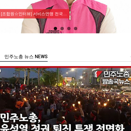
Previous
Nex
[조합원☆인터뷰] 서비스연맹 전국…
민주노총 뉴스 NEWS