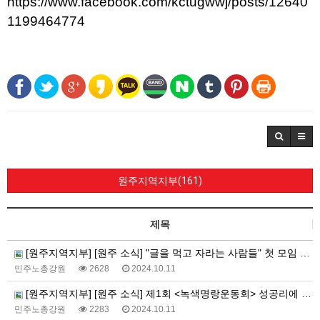
https://www.facebook.com/kctugwwj/posts/12640
1199464774
원주지역지부(161)
제목
[원주지역지부] [원주 소식] "글을 먹고 자라는 사람들" 첫 모임 진행!
민주노총강원
2628
2024.10.11
[원주지역지부] [원주 소식] 제1회 <녹색명랑운동회> 성공리에 마무리!
민주노총강원
2283
2024.10.11