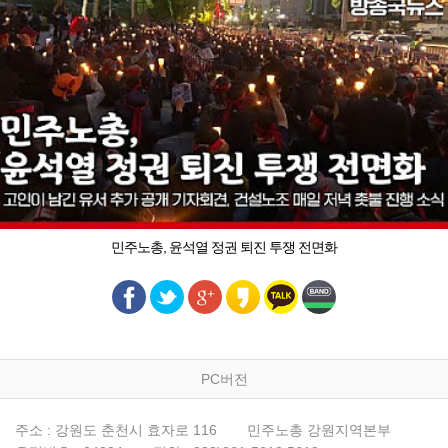
민주노총, 윤석열 정권 퇴진 투쟁 전면화
PC버전
주소 : 강원도 춘천시 효자로 116
민주노총 강원지역본부