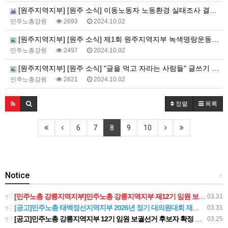
[원주지역지부] [원주 소식] 이동노동자 노동환경 실태조사 결과발표 기자회견
민주노총강원
2693
2024.10.02
[원주지역지부] [원주 소식] 제1회 원주지역지부 녹색명랑운동회 개최 알림!
민주노총강원
2497
2024.10.02
[원주지역지부] [원주 소식] "글을 먹고 자라는 사람들" 글쓰기 소모임 인원 모집
민주노총강원
2621
2024.10.02
정렬
목록
6
7
8
9
10
Notice
+
[민주노총 강릉지역지부]민주노총 강릉지역지부 제12기 임원 보궐선거결과 공고
03.31
[공고]민주노총 태백정선지역지부 2026년 정기 대의원대회 재소집 건
03.31
[공고]민주노총 강릉지역지부 12기 임원 보궐선거 후보자 확정 공고
03.25