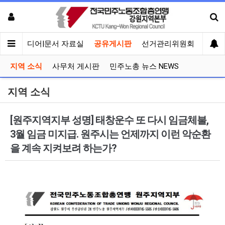
회견
미디어|문서 자료실
공유게시판
선거관리위원회
지역 소식
사무처 게시판
민주노총 뉴스 NEWS
지역 소식
[원주지역지부 성명] 태창운수 또 다시 임금체불,
3월 임금 미지급. 원주시는 언제까지 이런 악순환
을 계속 지켜보려 하는가?