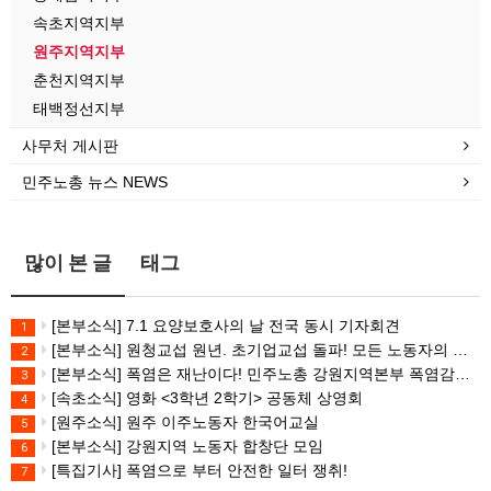
속초지역지부
원주지역지부
춘천지역지부
태백정선지부
사무처 게시판
민주노총 뉴스 NEWS
많이 본 글
태그
[본부소식] 7.1 요양보호사의 날 전국 동시 기자회견
1
[본부소식] 원청교섭 원년. 초기업교섭 돌파! 모든 노동자의 노동기본권 쟁취! 민주노총 7.15 총파업대회
2
[본부소식] 폭염은 재난이다! 민주노총 강원지역본부 폭염감시단 선포 기자회견
3
[속초소식] 영화 <3학년 2학기> 공동체 상영회
4
[원주소식] 원주 이주노동자 한국어교실
5
[본부소식] 강원지역 노동자 합창단 모임
6
[특집기사] 폭염으로 부터 안전한 일터 쟁취!
7