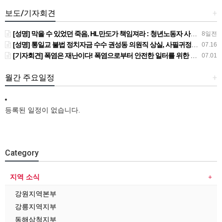
보도/기자회견
+
[성명] 막을 수 있었던 죽음, HL만도가 책임져라 : 청년노동자 사망사고의 철저한 진상규명과 재발방지 대책 마련하라
8일전
[성명] 통일교 불법 정치자금 수수 권성동 의원직 상실, 사필귀정이다
07.16
[기자회견] 폭염은 재난이다! 폭염으로부터 안전한 일터를 위한 민주노총 강원지역본부 폭염감시단 선포 기자회견
07.01
월간 주요일정
+
등록된 일정이 없습니다.
Category
지역 소식
강원지역본부
강릉지역지부
동해삼척지부