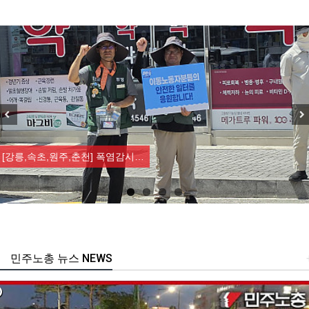
Previous
Nex
[강릉,속초,원주,춘천] 폭염감시…
민주노총 뉴스 NEWS