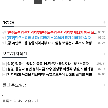
Notice
+
[민주노총 강릉지역지부]민주노총 강릉지역지부 제12기 임원 보궐선거결과 공고
03.31
[공고]민주노총 태백정선지역지부 2026년 정기 대의원대회 재소집 건
03.31
[공고]민주노총 강릉지역지부 12기 임원 보궐선거 후보자 확정 공고
03.25
보도/기자회견
+
[성명] 막을 수 있었던 죽음, HL만도가 책임져라 : 청년노동자 사망사고의 철저한 진상규명과 재발방지 대책 마련하라
10일전
[성명] 통일교 불법 정치자금 수수 권성동 의원직 상실, 사필귀정이다
07.16
[기자회견] 폭염은 재난이다! 폭염으로부터 안전한 일터를 위한 민주노총 강원지역본부 폭염감시단 선포 기자회견
07.01
월간 주요일정
+
등록된 일정이 없습니다.