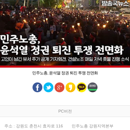
민주노총, 윤석열 정권 퇴진 투쟁 전면화
PC버전
주소 : 강원도 춘천시 효자로 116
민주노총 강원지역본부