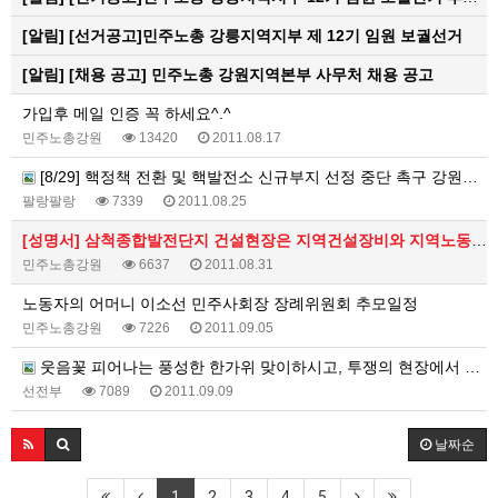
[알림]
[선거공고]민주노총 강릉지역지부 제 12기 임원 보궐선거
[알림]
[채용 공고] 민주노총 강원지역본부 사무처 채용 공고
가입후 메일 인증 꼭 하세요^.^
민주노총강원
13420
2011.08.17
[8/29] 핵정책 전환 및 핵발전소 신규부지 선정 중단 촉구 강원도민선언 기자회견에 많은 참여 부탁드립니다
팔랑팔랑
7339
2011.08.25
[성명서] 삼척종합발전단지 건설현장은 지역건설장비와 지역노동자를 우선 고용하라!
민주노총강원
6637
2011.08.31
노동자의 어머니 이소선 민주사회장 장례위원회 추모일정
민주노총강원
7226
2011.09.05
웃음꽃 피어나는 풍성한 한가위 맞이하시고, 투쟁의 현장에서 뵙겠습니다
선전부
7089
2011.09.09
날짜순
1
2
3
4
5