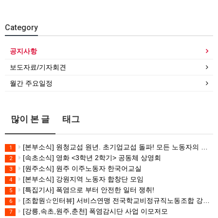
Category
공지사항
보도자료/기자회견
월간 주요일정
많이 본 글
태그
[본부소식] 원청교섭 원년. 초기업교섭 돌파! 모든 노동자의 노동기본권 쟁취! 민주노총 7.15 총파업대회
1
[속초소식] 영화 <3학년 2학기> 공동체 상영회
2
[원주소식] 원주 이주노동자 한국어교실
3
[본부소식] 강원지역 노동자 합창단 모임
4
[특집기사] 폭염으로 부터 안전한 일터 쟁취!
5
[조합원☆인터뷰] 서비스연맹 전국학교비정규직노동조합 강원지부 김유미 춘천지회장
6
[강릉,속초,원주,춘천] 폭염감시단 사업 이모저모
7