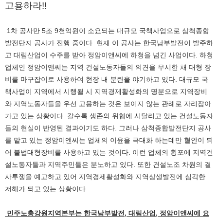
고용하라!!
1차 공사만 5조 9천억원이 소요되는 대규모 국책사업으로 삼척종합
발전단지 공사가 진행 중이다. 현재 이 공사는 한국남부발전이 발주하
고 대림산업이 수주를 받아 정암이앤씨에 하청을 넘긴 사업이다. 하청
업체인 정암이앤씨는 지역 건설노동자들의 의견을 무시한 채 대형 장
비를 마구잡이로 사용하여 현장 내 분란을 야기하고 있다. 대규모 국
책사업이 지역에서 시행될 시 지역경제활성화의 명분으로 지역장비
와 지역노동자들을 우선 고용하는 것은 보이지 않는 관례로 자리잡아
가고 있는 상황이다. 갈수록 생존의 위협에 시달리고 있는 건설노동자
들의 현실이 반영된 결과이기도 하다. 그러나 삼척종합발전단지 공사
를 맡고 있는 정암이앤씨는 업체의 이윤을 극대화 하는데만 혈안이 되
어 불법대형장비를 사용하고 있는 것이다. 이런 업체의 횡포에 지역건
설노동자들과 지역주민들은 분노하고 있다. 또한 건설노조 차원의 결
사투쟁을 예고하고 있어 지역경제활성화와 지역상생발전에 심각한
저해가 되고 있는 상황이다.
민주노총강원지역본부는 한국남부발전, 대림산업, 정암이앤씨에 요