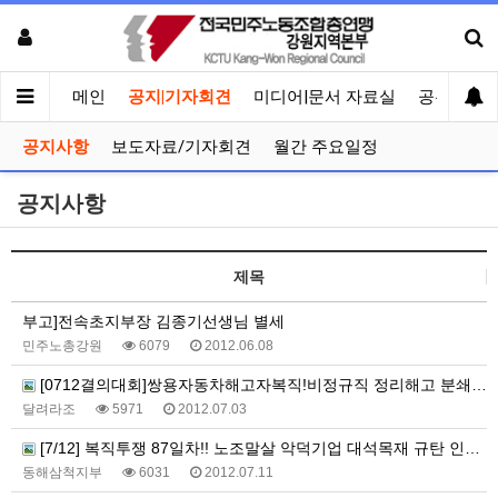
메인
공지|기자회견
미디어|문서 자료실
공유게시
공지사항
보도자료/기자회견
월간 주요일정
공지사항
제목
부고]전속초지부장 김종기선생님 별세
민주노총강원
6079
2012.06.08
[0712결의대회]쌍용자동차해고자복직!비정규직 정리해고 분쇄! 강원지역 결의대회
달려라조
5971
2012.07.03
[7/12] 복직투쟁 87일차!! 노조말살 악덕기업 대석목재 규탄 인천 상경투쟁!!
동해삼척지부
6031
2012.07.11