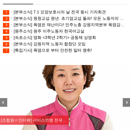
[본부소식] 7.1 요양보호사의 날 전국 동시 기자회견
1
[본부소식] 원청교섭 원년. 초기업교섭 돌파! 모든 노동자의 노동기본권 쟁취! 민주노총 7.15 총파업대회
2
[본부소식] 폭염은 재난이다! 민주노총 강원지역본부 폭염감시단 선포 기자회견
3
[원주소식] 원주 이주노동자 한국어교실
4
[속초소식] 영화 <3학년 2학기> 공동체 상영회
5
[본부소식] 강원지역 노동자 합창단 모임
6
[특집기사] 폭염으로 부터 안전한 일터 쟁취!
7
Previous
Nex
[조합원☆인터뷰] 서비스연맹 전국…