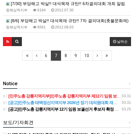
[7/30] 부당해고 박살!! 대석목재 규탄!! 6차결의대회 개최 알림
동해삼척지부
6184
2012.07.30
[8/6] 부당해고 박살!! 대석목재 규탄!! 7차 결의대회(촛불문화제)
동해삼척지부
6561
2012.08.03
날짜순
6
7
8
9
10
Notice
+
[민주노총 강릉지역지부]민주노총 강릉지역지부 제12기 임원 보궐선거결과 공고
03.31
[공고]민주노총 태백정선지역지부 2026년 정기 대의원대회 재소집 건
03.31
[공고]민주노총 강릉지역지부 12기 임원 보궐선거 후보자 확정 공고
03.25
보도/기자회견
+