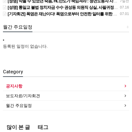
[성명] 막을 수 있었던 죽음, HL만도가 책임져라 : 청년노동자 사망사고의 철저한 진상규명과 재발방지 대책 마련하라
7일전
[성명] 통일교 불법 정치자금 수수 권성동 의원직 상실, 사필귀정이다
07.16
[기자회견] 폭염은 재난이다! 폭염으로부터 안전한 일터를 위한 민주노총 강원지역본부 폭염감시단 선포 기자회견
07.01
월간 주요일정
+
등록된 일정이 없습니다.
Category
공지사항
보도자료/기자회견
월간 주요일정
많이 본 글
태그