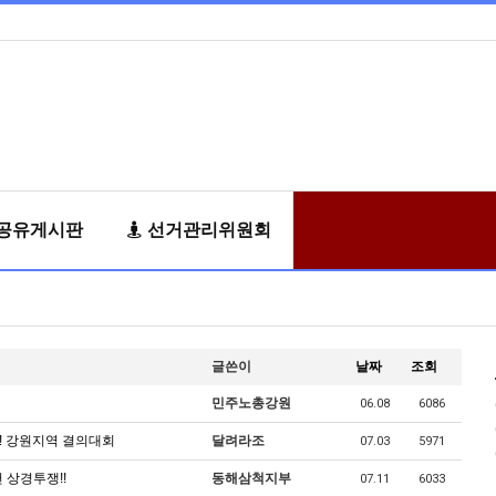
공유게시판
선거관리위원회
글쓴이
날짜
조회
민주노총강원
06.08
6086
! 강원지역 결의대회
달려라조
07.03
5971
천 상경투쟁!!
동해삼척지부
07.11
6033