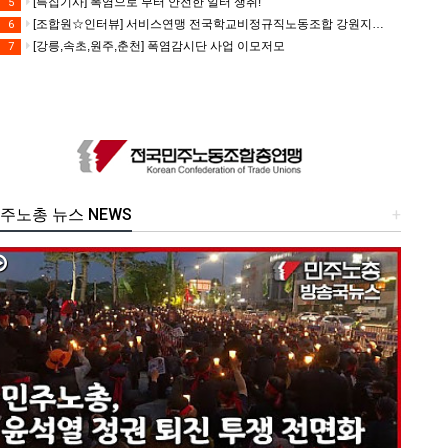
[특집기사] 폭염으로 부터 안전한 일터 쟁취!
5
[조합원☆인터뷰] 서비스연맹 전국학교비정규직노동조합 강원지부 김유미 춘천지회장
6
[강릉,속초,원주,춘천] 폭염감시단 사업 이모저모
7
주노총 뉴스 NEWS
+