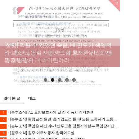
New
[성명] 막을 수 있었던 죽음, HL만도가 책임져
라 : 청년노동자 사망사고의 철저한 진상규명
[산별소식] 건설산업연맹 플랜트건설노조 강
[강릉,속초,원주,춘천] 폭염감시단 사업 이모저
[조합원☆인터뷰] 서비스연맹 전국학교비정
과 재발방지 대책 마련하라
원충북지부
모
규직노동조합 강원지부 김유미 춘천지회장
[본부소식] 강원지역 노동자 합창단 모임
많이 본 글
태그
[본부소식] 7.1 요양보호사의 날 전국 동시 기자회견
1
[본부소식] 원청교섭 원년. 초기업교섭 돌파! 모든 노동자의 노동기본권 쟁취! 민주노총 7.15 총파업대회
2
[본부소식] 폭염은 재난이다! 민주노총 강원지역본부 폭염감시단 선포 기자회견
3
[원주소식] 원주 이주노동자 한국어교실
4