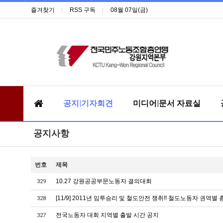
즐겨찾기
RSS 구독
08월 07일(금)
공지|기자회견
미디어|문서 자료실
공지사항
번호
제목
10.27 강원공공부문노동자 결의대회
329
[11/9] 2011년 임투승리 및 철도안전 쟁취!! 철도노동자 권
328
전국노동자 대회 지역별 출발 시간 공지
327