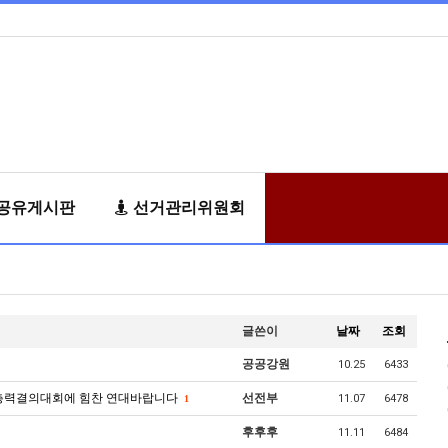
공유게시판
선거관리위원회
글쓴이
날짜
조회
공공강원
10.25
6433
역별 총력결의대회에 힘찬 연대바랍니다
선전부
11.07
6478
1
후후후
11.11
6484