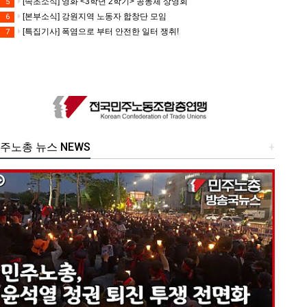
[속초소식] 영화 <3학년 2학기> 공동체 상영회
5
[본부소식] 강원지역 노동자 합창단 모임
6
[특집기사] 폭염으로 부터 안전한 일터 쟁취!
7
주노총 뉴스 NEWS
+