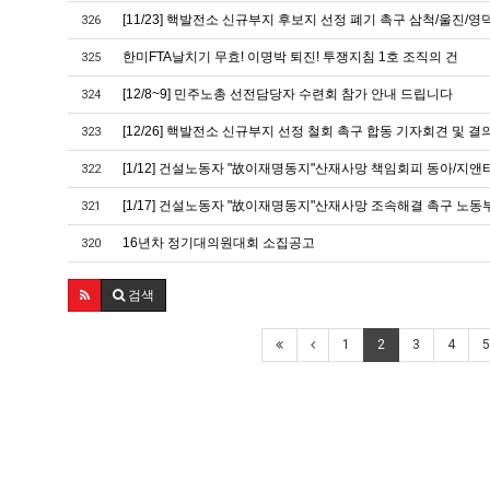
[11/23] 핵발전소 신규부지 후보지 선정 폐기 촉구 삼척/울진/
326
한미FTA날치기 무효! 이명박 퇴진! 투쟁지침 1호 조직의 건
325
[12/8~9] 민주노총 선전담당자 수련회 참가 안내 드립니다
324
[12/26] 핵발전소 신규부지 선정 철회 촉구 합동 기자회견 및 
323
[1/12] 건설노동자 "故이재명동지"산재사망 책임회피 동아/지앤
322
[1/17] 건설노동자 "故이재명동지"산재사망 조속해결 촉구 노
321
16년차 정기대의원대회 소집공고
320
검색
1
2
3
4
5