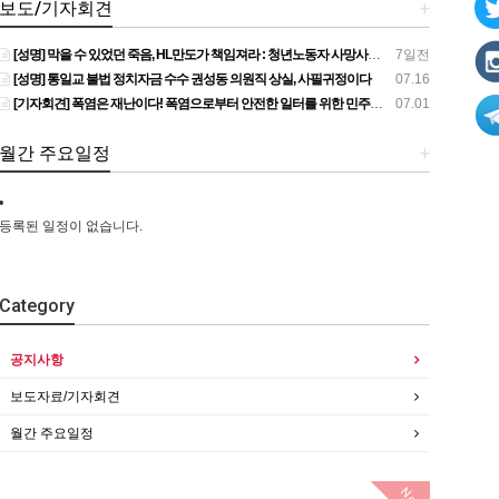
보도/기자회견
+
[성명] 막을 수 있었던 죽음, HL만도가 책임져라 : 청년노동자 사망사고의 철저한 진상규명과 재발방지 대책 마련하라
7일전
[성명] 통일교 불법 정치자금 수수 권성동 의원직 상실, 사필귀정이다
07.16
[기자회견] 폭염은 재난이다! 폭염으로부터 안전한 일터를 위한 민주노총 강원지역본부 폭염감시단 선포 기자회견
07.01
월간 주요일정
+
등록된 일정이 없습니다.
Category
공지사항
보도자료/기자회견
월간 주요일정