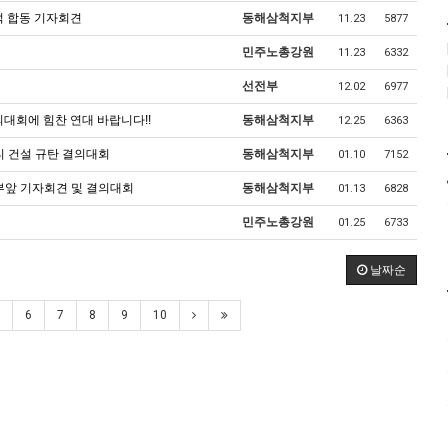
영덕 합동 기자회견
동해삼척지부
11.23
5877
민주노총강원
11.23
6332
선전부
12.02
6977
결의대회에 힘찬 연대 바랍니다!!
동해삼척지부
12.25
6363
티 건설 규탄 결의대회
동해삼척지부
01.10
7152
동부앞 기자회견 및 결의대회
동해삼척지부
01.13
6828
민주노총강원
01.25
6733
날짜순
6
7
8
9
10