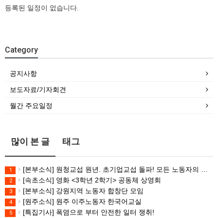
등록된 일정이 없습니다.
Category
공지사항
보도자료/기자회견
월간 주요일정
많이 본 글
태그
[본부소식] 원청교섭 원년. 초기업교섭 돌파! 모든 노동자의 노동기본권 쟁취! 민주노총 7.15 총파업대회
1
[속초소식] 영화 <3학년 2학기> 공동체 상영회
2
[본부소식] 강원지역 노동자 합창단 모임
3
[원주소식] 원주 이주노동자 한국어교실
4
[특집기사] 폭염으로 부터 안전한 일터 쟁취!
5