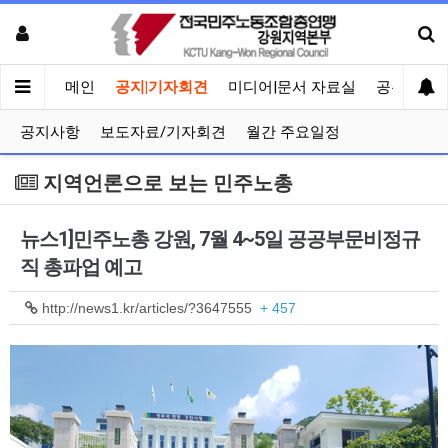
메인
공지|기자회견
미디어|문서 자료실
공유게시
공지사항
보도자료/기자회견
월간 주요일정
지역언론으로 보는 민주노총
뉴스1]민주노총 강원, 7월 4~5일 공공부문비정규
직 총파업 예고
http://news1.kr/articles/?3647555
+ 457