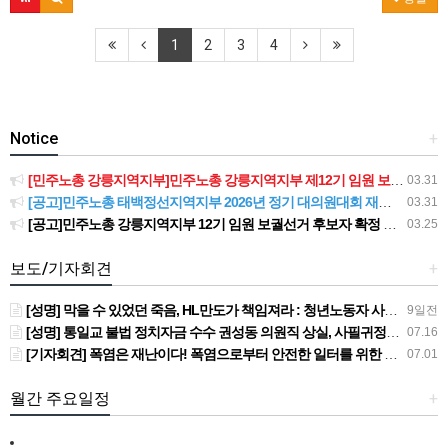
1
2
3
4
Notice
+
[민주노총 강릉지역지부]민주노총 강릉지역지부 제12기 임원 보궐선거결과 공고
03.31
[공고]민주노총 태백정선지역지부 2026년 정기 대의원대회 재소집 건
03.31
[공고]민주노총 강릉지역지부 12기 임원 보궐선거 후보자 확정 공고
03.25
보도/기자회견
+
[성명] 막을 수 있었던 죽음, HL만도가 책임져라 : 청년노동자 사망사고의 철저한 진상규명과 재발방지 대책 마련하라
9일전
[성명] 통일교 불법 정치자금 수수 권성동 의원직 상실, 사필귀정이다
07.16
[기자회견] 폭염은 재난이다! 폭염으로부터 안전한 일터를 위한 민주노총 강원지역본부 폭염감시단 선포 기자회견
07.01
월간 주요일정
+