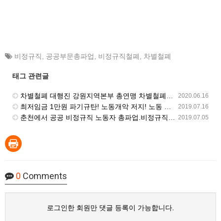
비정규직
,
공공부문총파업
,
비정규직철폐
,
차별철폐
태그 관련글
차별철폐 대행진 강원지역본부 총연맹 차별철폐대행진 실천단과 함께 진행
2020.06.16
최저임금 1만원 파기규탄! 노동개악 저지! 노동 기본권쟁취! 비정규직 철폐! 재벌개혁! 민주노총 결의대회
2019.07.16
춘천에서 공공 비정규직 노동자 총파업.비정규직 철폐 노동자대회 열려
2019.07.05
0
Comments
로그인한 회원만 댓글 등록이 가능합니다.