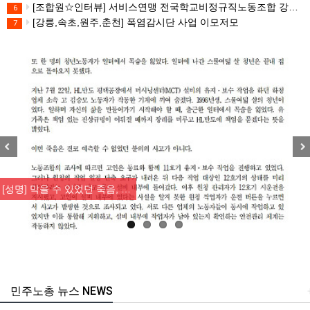
[조합원☆인터뷰] 서비스연맹 전국학교비정규직노동조합 강원지부 김유미 춘천지회장
6
[강릉,속초,원주,춘천] 폭염감시단 사업 이모저모
7
Previous
Nex
[성명] 막을 수 있었던 죽음, …
민주노총 뉴스 NEWS