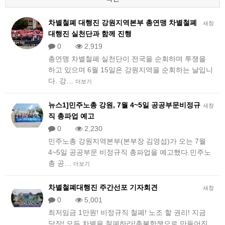
차별철폐 대행진 강원지역본부 총연맹 차별철폐
새창
대행진 실천단과 함께 진행
0
2,919
총연맹 차별철폐 실천단이 전국을 순회하며 투쟁을
하고 있으며 6월 15일은 강원지역을 순회하는 날입니
다. 강…
더보기
뉴스1]민주노총 강원, 7월 4~5일 공공부문비정규
새창
직 총파업 예고
0
2,230
​민주노총 강원지역본부(본부장 김영섭)가 오는 7월
4~5일 공공부문 비정규직 총파업을 예고했다.민주노
총 공…
더보기
차별철폐대행진 주간선포 기자회견
새창
0
5,001
최저임금 1만원! 비정규직 철폐! 노조 할 권리! 지금
당장! 모든 차별을 철폐하라!촛불항쟁으로 만들어진