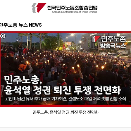
민주노총 뉴스 NEWS
민주노총, 윤석열 정권 퇴진 투쟁 전면화