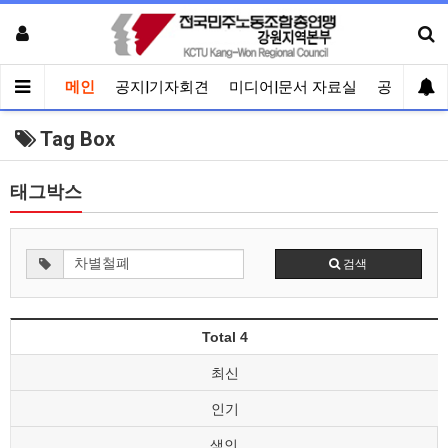
메인
공지|기자회견
미디어|문서 자료실
공유게시
Tag Box
태그박스
검색
Total 4
최신
인기
색인