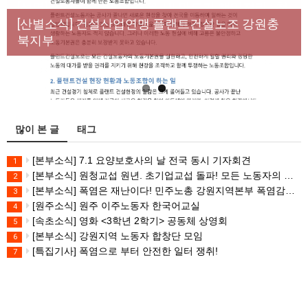
[성명] 막을 수 있었던 죽음, HL만도가 책임져라 : 청
Previous
Next
년노동자 사망사고의 철저한 진상규명과 재발방지
[산별소식] 건설산업연맹 플랜트건설노조 강원충
대책 마련하라
북지부
많이 본 글
태그
[본부소식] 7.1 요양보호사의 날 전국 동시 기자회견
1
[본부소식] 원청교섭 원년. 초기업교섭 돌파! 모든 노동자의 노동기본권 쟁취! 민주노총 7.15 총파업대회
2
[본부소식] 폭염은 재난이다! 민주노총 강원지역본부 폭염감시단 선포 기자회견
3
[원주소식] 원주 이주노동자 한국어교실
4
[속초소식] 영화 <3학년 2학기> 공동체 상영회
5
[본부소식] 강원지역 노동자 합창단 모임
6
[특집기사] 폭염으로 부터 안전한 일터 쟁취!
7