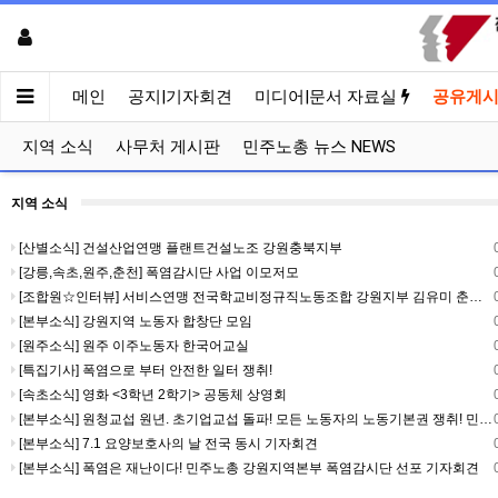
메인
공지|기자회견
미디어|문서 자료실
공유게
지역 소식
사무처 게시판
민주노총 뉴스 NEWS
지역 소식
[산별소식] 건설산업연맹 플랜트건설노조 강원충북지부
[강릉,속초,원주,춘천] 폭염감시단 사업 이모저모
[조합원☆인터뷰] 서비스연맹 전국학교비정규직노동조합 강원지부 김유미 춘천지회장
[본부소식] 강원지역 노동자 합창단 모임
[원주소식] 원주 이주노동자 한국어교실
[특집기사] 폭염으로 부터 안전한 일터 쟁취!
[속초소식] 영화 <3학년 2학기> 공동체 상영회
[본부소식] 원청교섭 원년. 초기업교섭 돌파! 모든 노동자의 노동기본권 쟁취! 민주노총 7.15 총파업대회
[본부소식] 7.1 요양보호사의 날 전국 동시 기자회견
[본부소식] 폭염은 재난이다! 민주노총 강원지역본부 폭염감시단 선포 기자회견