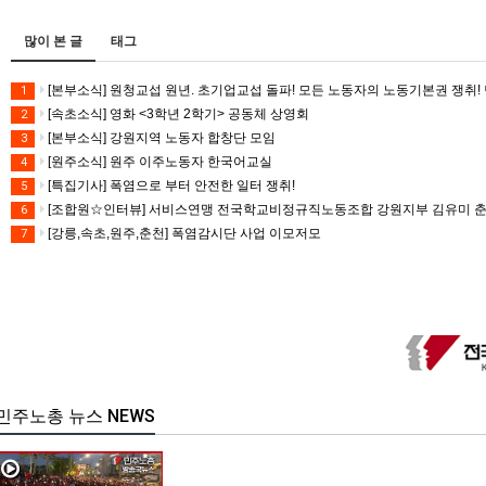
많이 본 글
태그
[본부소식] 원청교섭 원년. 초기업교섭 돌파! 모든 노동자의 노동기본권 쟁취! 
1
[속초소식] 영화 <3학년 2학기> 공동체 상영회
2
[본부소식] 강원지역 노동자 합창단 모임
3
[원주소식] 원주 이주노동자 한국어교실
4
[특집기사] 폭염으로 부터 안전한 일터 쟁취!
5
[조합원☆인터뷰] 서비스연맹 전국학교비정규직노동조합 강원지부 김유미 
6
[강릉,속초,원주,춘천] 폭염감시단 사업 이모저모
7
민주노총 뉴스 NEWS