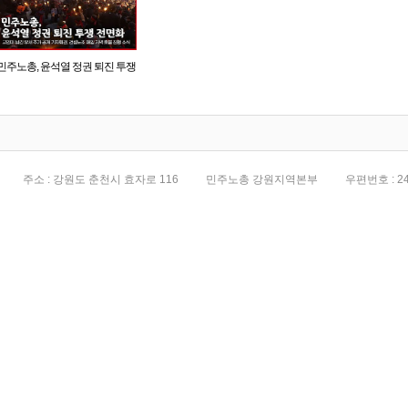
민주노총, 윤석열 정권 퇴진 투쟁
전면화
주소 : 강원도 춘천시 효자로 116
민주노총 강원지역본부
우편번호 : 24