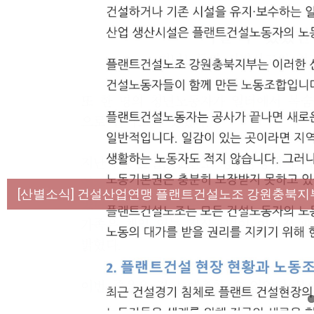
[성명] 막을 수 있었던 죽음, HL만도가 책임져라 :
[산별소식] 건설산업연맹 플랜트건설노조 강원충북지
[강릉,속초,원주,춘천] 폭염감시단 사업 이모저모
[조합원☆인터뷰] 서비스연맹 전국학교비정규직노동
[본부소식] 강원지역 노동자 합창단 모임