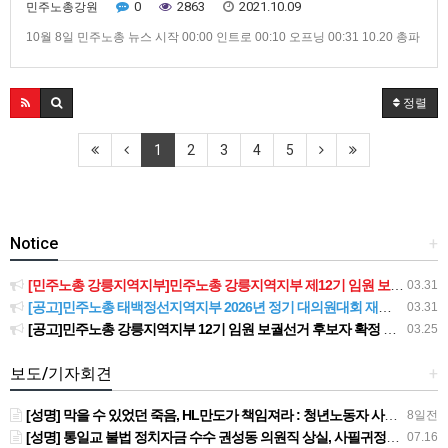
0
2863
2021.10.09
민주노총강원
10월 8일 민주노총 뉴스 시작 00:00 인트로 00:10 오프닝 00:31 10.20 총파
업 앞두고 가맹산하조직 기자회견 이어져 03:35 10월 5일부터 8일까지, 5인
미만 차별폐지 집중행동 05:21 위드코로나시대, 어떻게 준비할 것인가 토론
회 열려 07:21 클로징 : “스타벅스파트너는 일회용소모품이 아닙니다”
정렬
1
2
3
4
5
Notice
+
[민주노총 강릉지역지부]민주노총 강릉지역지부 제12기 임원 보궐선거결과 공고
03.31
[공고]민주노총 태백정선지역지부 2026년 정기 대의원대회 재소집 건
03.31
[공고]민주노총 강릉지역지부 12기 임원 보궐선거 후보자 확정 공고
03.25
보도/기자회견
+
[성명] 막을 수 있었던 죽음, HL만도가 책임져라 : 청년노동자 사망사고의 철저한 진상규명과 재발방지 대책 마련하라
8일전
[성명] 통일교 불법 정치자금 수수 권성동 의원직 상실, 사필귀정이다
07.16