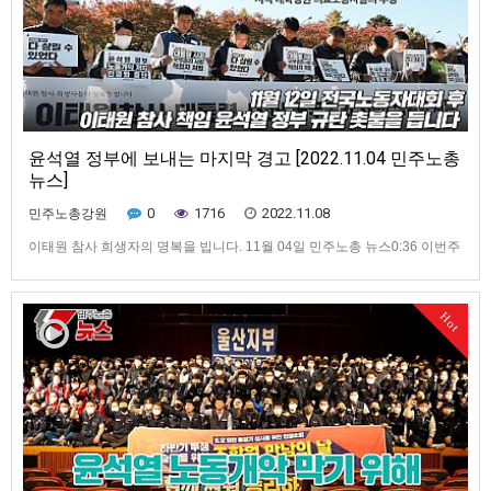
윤석열 정부에 보내는 마지막 경고 [2022.11.04 민주노총
뉴스]
0
1716
2022.11.08
민주노총강원
이태원 참사 희생자의 명복을 빕니다. 11월 04일 민주노총 뉴스0:36 이번주
주요뉴스 1:37 국가가 책임지지 않아 발생한 이태원 참사... 민주노총의 입장
은? 3:52 11.12 전국노동자대회 일주일 앞으로... 민주노총의 요구는? 7:00
10만 총궐기 성사를 위한 240시간 집중행동 8:38 공공부문 노동자들의 투
Hot
쟁 10:39 지역 대학병원의 무능…