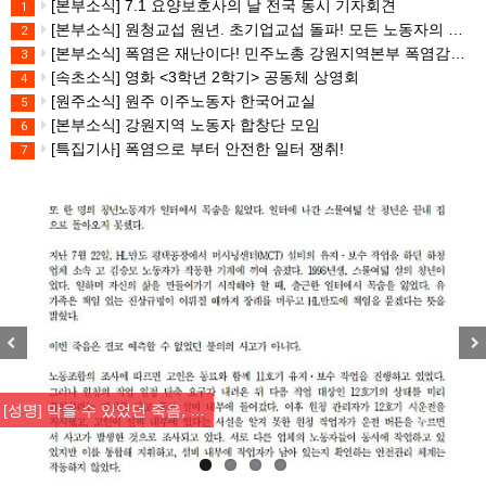
[본부소식] 7.1 요양보호사의 날 전국 동시 기자회견
1
[본부소식] 원청교섭 원년. 초기업교섭 돌파! 모든 노동자의 노동기본권 쟁취! 민주노총 7.15 총파업대회
2
[본부소식] 폭염은 재난이다! 민주노총 강원지역본부 폭염감시단 선포 기자회견
3
[속초소식] 영화 <3학년 2학기> 공동체 상영회
4
[원주소식] 원주 이주노동자 한국어교실
5
[본부소식] 강원지역 노동자 합창단 모임
6
[특집기사] 폭염으로 부터 안전한 일터 쟁취!
7
Previous
Nex
[성명] 막을 수 있었던 죽음, …