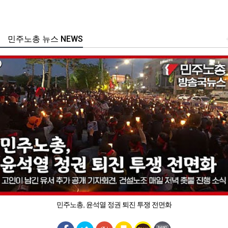
민주노총 뉴스 NEWS
민주노총, 윤석열 정권 퇴진 투쟁 전면화