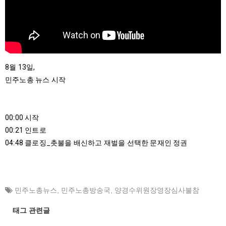
8월 13일,

민주노총 뉴스 시작

00:00
00:21
04:48
 클로징_촛불을 배신하고 재벌을 선택한 문재인 정권
민주노총뉴스
,
민주노총방송국
,
양경수위원장영장심사불참
태그 관련글