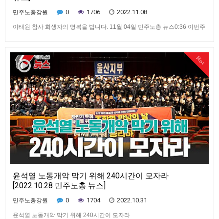
0
1706
2022.11.08
민주노총강원
이태원 참사 희생자의 명복을 빕니다. 11월 04일 민주노총 뉴스0:36 이번주
주요뉴스 1:37 국가가 책임지지 않아 발생한 이태원 참사... 민주노총의 입장
은? 3:52 11.12 전국노동자대회 일주일 앞으로... 민주노총의 요구는? 7:00
10만 총궐기 성사를 위한 240시간 집중행동 8:38 공공부문 노동자들의 투
Hot
쟁 10:39 지역 대학병원의 무능…
윤석열 노동개악 막기 위해 240시간이 모자라
[2022.10.28 민주노총 뉴스]
0
1704
2022.10.31
민주노총강원
윤석열 노동개악 막기 위해 240시간이 모자라