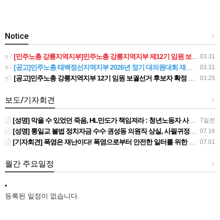
Notice
+
[민주노총 강릉지역지부]민주노총 강릉지역지부 제12기 임원 보궐선거결과 공고
03.31
[공고]민주노총 태백정선지역지부 2026년 정기 대의원대회 재소집 건
03.31
[공고]민주노총 강릉지역지부 12기 임원 보궐선거 후보자 확정 공고
03.25
보도/기자회견
+
[성명] 막을 수 있었던 죽음, HL만도가 책임져라 : 청년노동자 사망사고의 철저한 진상규명과 재발방지 대책 마련하라
7일전
[성명] 통일교 불법 정치자금 수수 권성동 의원직 상실, 사필귀정이다
07.16
[기자회견] 폭염은 재난이다! 폭염으로부터 안전한 일터를 위한 민주노총 강원지역본부 폭염감시단 선포 기자회견
07.01
월간 주요일정
+
등록된 일정이 없습니다.