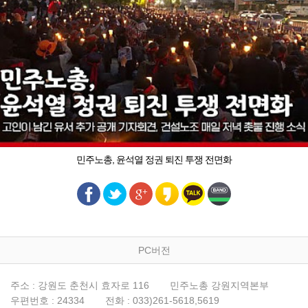
민주노총, 윤석열 정권 퇴진 투쟁 전면화
PC버전
주소 : 강원도 춘천시 효자로 116
민주노총 강원지역본부
우편번호 : 24334
전화 : 033)261-5618,5619