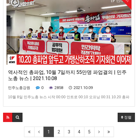
역사적인 총파업, 10월 7일까지 55만명 파업결의 | 민주
노총 뉴스 | 2021.10.08
0
2858
2021.10.09
민주노총강원
10월 8일 민주노총 뉴스 시작 00:00 인트로 00:10 오프닝 00:31 10.20 총파
업 앞두고 가맹산하조직 기자회견 이어져 03:35 10월 5일부터 8일까지, 5인
미만 차별폐지 집중행동 05:21 위드코로나시대, 어떻게 준비할 것인가 토론
회 열려 07:21 클로징 : “스타벅스파트너는 일회용소모품이 아닙니다”
정렬
1
2
3
4
5