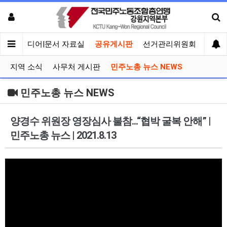
회견
미디어|문서 자료실
공유게시판
선거관리위원회
지역 소식
사무처 게시판
민주노총 뉴스 NEWS
민주노총 뉴스 NEWS
양경수 위원장 영장심사 불참...“협박 굴복 안해” |
민주노총 뉴스 | 2021.8.13