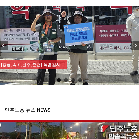
Previous
Nex
[강릉,속초,원주,춘천] 폭염감시…
민주노총 뉴스 NEWS