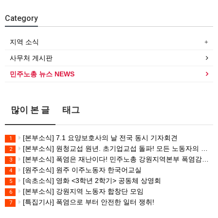
Category
지역 소식
사무처 게시판
민주노총 뉴스 NEWS
많이 본 글
태그
[본부소식] 7.1 요양보호사의 날 전국 동시 기자회견
1
[본부소식] 원청교섭 원년. 초기업교섭 돌파! 모든 노동자의 노동기본권 쟁취! 민주노총 7.15 총파업대회
2
[본부소식] 폭염은 재난이다! 민주노총 강원지역본부 폭염감시단 선포 기자회견
3
[원주소식] 원주 이주노동자 한국어교실
4
[속초소식] 영화 <3학년 2학기> 공동체 상영회
5
[본부소식] 강원지역 노동자 합창단 모임
6
[특집기사] 폭염으로 부터 안전한 일터 쟁취!
7