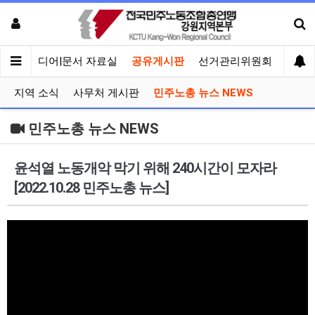
회견
미디어|문서 자료실
공유게시판
선거관리위원회
지역 소식
사무처 게시판
민주노총 뉴스 NEWS
민주노총 뉴스 NEWS
윤석열 노동개악 막기 위해 240시간이 모자라
[2022.10.28 민주노총 뉴스]