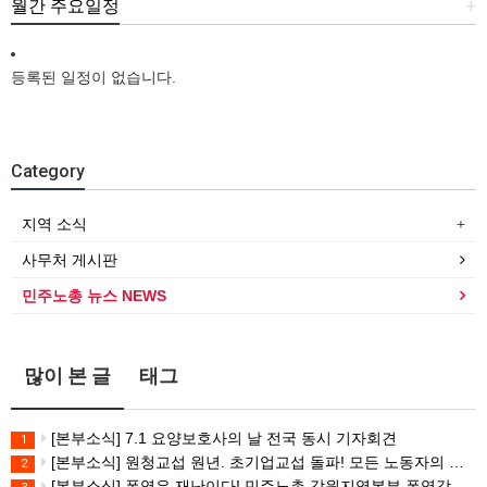
월간 주요일정
+
등록된 일정이 없습니다.
Category
지역 소식
사무처 게시판
민주노총 뉴스 NEWS
많이 본 글
태그
[본부소식] 7.1 요양보호사의 날 전국 동시 기자회견
1
[본부소식] 원청교섭 원년. 초기업교섭 돌파! 모든 노동자의 노동기본권 쟁취! 민주노총 7.15 총파업대회
2
[본부소식] 폭염은 재난이다! 민주노총 강원지역본부 폭염감시단 선포 기자회견