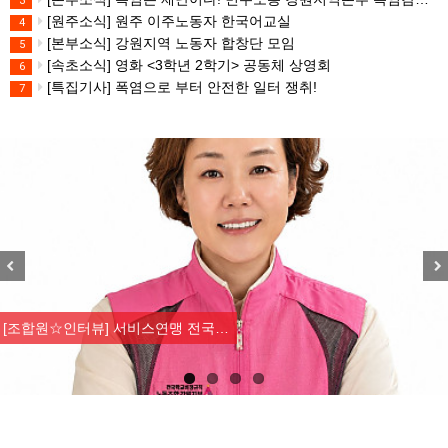
3
[원주소식] 원주 이주노동자 한국어교실
4
[본부소식] 강원지역 노동자 합창단 모임
5
[속초소식] 영화 <3학년 2학기> 공동체 상영회
6
[특집기사] 폭염으로 부터 안전한 일터 쟁취!
7
Previous
Nex
[조합원☆인터뷰] 서비스연맹 전국…