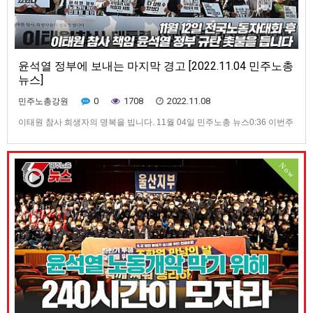
윤석열 정부에 보내는 마지막 경고 [2022.11.04 민주노총
뉴스]
0
1708
2022.11.08
민주노총강원
이태원 참사 희생자의 명복을 빕니다. 11월 04일 민주노총 뉴스0:36 이번주
주요뉴스 1:37 국가가 책임지지 않아 발생한 이태원 참사... 민주노총의 입장
은? 3:52 11.12 전국노동자대회 일주일 앞으로... 민주노총의 요구는? 7:00
10만 총궐기 성사를 위한 240시간 집중행동 8:38 공공부문 노동자들의 투
Now
쟁 10:39 지역 대학병원의 무능…