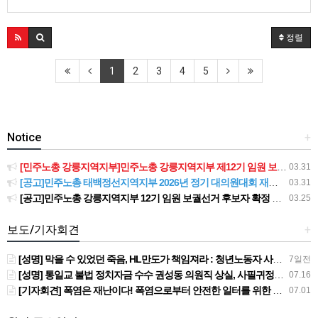
업 앞두고 가맹산하조직 기자회견 이어져 03:35 10월 5일부터 8일까지, 5인
미만 차별폐지 집중행동 05:21 위드코로나시대, 어떻게 준비할 것인가 토론
회 열려 07:21 클로징 : “스타벅스파트너는 일회용소모품이 아닙니다”
정렬
1
2
3
4
5
Notice
+
[민주노총 강릉지역지부]민주노총 강릉지역지부 제12기 임원 보궐선거결과 공고
03.31
[공고]민주노총 태백정선지역지부 2026년 정기 대의원대회 재소집 건
03.31
[공고]민주노총 강릉지역지부 12기 임원 보궐선거 후보자 확정 공고
03.25
보도/기자회견
+
[성명] 막을 수 있었던 죽음, HL만도가 책임져라 : 청년노동자 사망사고의 철저한 진상규명과 재발방지 대책 마련하라
7일전
[성명] 통일교 불법 정치자금 수수 권성동 의원직 상실, 사필귀정이다
07.16
[기자회견] 폭염은 재난이다! 폭염으로부터 안전한 일터를 위한 민주노총 강원지역본부 폭염감시단 선포 기자회견
07.01