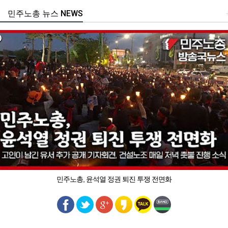
민주노총 뉴스 NEWS
민주노총, 윤석열 정권 퇴진 투쟁 전면화