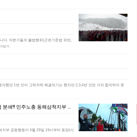
다. 자본가들의 불법행위(근로기준법 위반,
더보기
각했던 1번 안이 그럭저럭 해결되기는 했지만 2,3,4번 안은 거의 합의하지 못
[4/29] 민주노총 총파업투쟁 승리!! 동양시멘트 위장도급 분쇄!! 민주노총 동해삼척지부 공동행동
지부 공동행동이 4월 29일 19시부터 동양(사