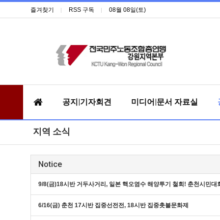
즐겨찾기
RSS 구독
08월 08일(토)
공지|기자회견
미디어|문서 자료실
지역 소식
Notice
9/8(금)18시반 거두사거리, 일본 핵오염수 해양투기 철회! 춘천시민대
6/16(금) 춘천 17시반 집중선전전, 18시반 집중촛불문화제