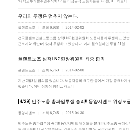
“태백오투개발주민주식회사” 는 비정규직 노동자들을 7-8월, 9…
더보기
우리의 투쟁은 멈추지 않는다.
플랜트노조
조회 6,938
2014-02-02
|
|
전국플랜트건설노동조합 삼척LNG현장위원회 노동자들이 투쟁하고 있습니
근로계약 위반)에 맞서 투쟁하고 있습니다. 이제 월요일이면 투쟁 21일…
플랜트노조 삼척LNG현장위원회 최종 합의
플랜트노조
조회 6,763
2014-02-08
|
|
지난 2월3일 합의를 했습니다. 노동자들의 요구안 중에서 가장 중요하게 생
했습니다. 이번 상황이 정리…
더보기
동양시멘트
조회 6,745
2015-04-30
|
|
민주노총 총파업투쟁 승리!! 동양시멘트 위장도급 분쇄!! 민주노총 동해삼척
원)아파트에서 시작됐습니다. 건설노조 동해지회 및 굴삭기지회…
더보기