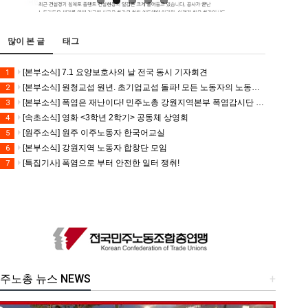
많이 본 글
태그
[본부소식] 7.1 요양보호사의 날 전국 동시 기자회견
1
[본부소식] 원청교섭 원년. 초기업교섭 돌파! 모든 노동자의 노동기본권 쟁취! 민주노총 7.15 총파업대회
2
[본부소식] 폭염은 재난이다! 민주노총 강원지역본부 폭염감시단 선포 기자회견
3
[속초소식] 영화 <3학년 2학기> 공동체 상영회
4
[원주소식] 원주 이주노동자 한국어교실
5
[본부소식] 강원지역 노동자 합창단 모임
6
[특집기사] 폭염으로 부터 안전한 일터 쟁취!
7
주노총 뉴스 NEWS
+