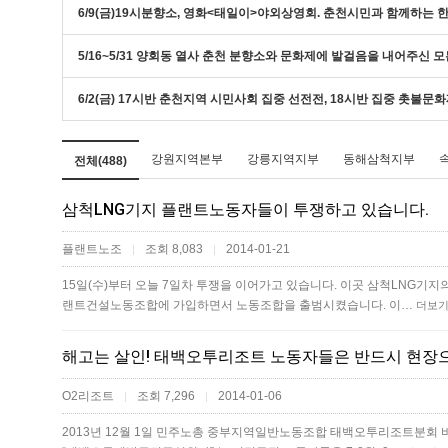
6/9(금)19시분향소, 영화<태일이>야외상영회. 춘천시민과 함께하는
5/16~5/31 양회동 열사 춘천 분향소와 문화제에 발걸음을 내어주신 
6/2(금) 17시반 춘천지역 시민사회 집중 선전전, 18시반 집중 촛불문
강원지역본부
강릉지역지부
동해삼척지부
전체(488)
삼척LNG기지 플랜트노동자들이 투쟁하고 있습니다.
플랜트노조
조회 8,083
2014-01-21
|
|
15일(수)부터 오늘 7일차 투쟁을 이어가고 있습니다. 이곳 삼척LNG기지
랜트건설노동조합에 가입하면서 노동조합을 출범시켰습니다. 이…
더보
해고는 살인! 태백오투리조트 노동자들은 반드시 현장으
O2리조트
조회 7,296
2014-01-06
|
|
2013년 12월 1일 민주노총 중부지역일반노동조합 태백오투리조트분회 