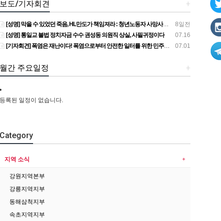
보도/기자회견
+
[성명] 막을 수 있었던 죽음, HL만도가 책임져라 : 청년노동자 사망사고의 철저한 진상규명과 재발방지 대책 마련하라
8일전
[성명] 통일교 불법 정치자금 수수 권성동 의원직 상실, 사필귀정이다
07.16
[기자회견] 폭염은 재난이다! 폭염으로부터 안전한 일터를 위한 민주노총 강원지역본부 폭염감시단 선포 기자회견
07.01
월간 주요일정
+
등록된 일정이 없습니다.
Category
지역 소식
강원지역본부
강릉지역지부
동해삼척지부
속초지역지부