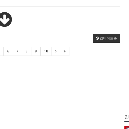
업데이트순
6
7
8
9
10
민