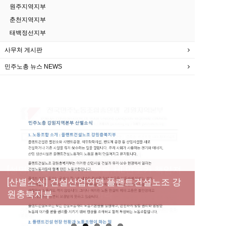
원주지역지부
춘천지역지부
태백정선지부
사무처 게시판
민주노총 뉴스 NEWS
[성명] 막을 수 있었던 죽음, HL만도가 책임져
라 : 청년노동자 사망사고의 철저한 진상규명
[산별소식] 건설산업연맹 플랜트건설노조 강
[강릉,속초,원주,춘천] 폭염감시단 사업 이모저
[조합원☆인터뷰] 서비스연맹 전국학교비정
과 재발방지 대책 마련하라
원충북지부
모
규직노동조합 강원지부 김유미 춘천지회장
[본부소식] 강원지역 노동자 합창단 모임