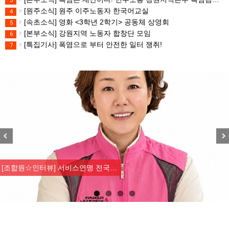
3
[원주소식] 원주 이주노동자 한국어교실
4
[속초소식] 영화 <3학년 2학기> 공동체 상영회
5
[본부소식] 강원지역 노동자 합창단 모임
6
[특집기사] 폭염으로 부터 안전한 일터 쟁취!
7
Previous
Nex
[산별소식] 건설산업연맹 플랜트건…