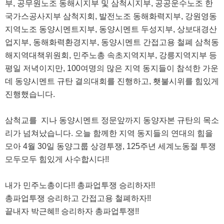
부, 공무원노조 동해시지부 및 삼척시지부, 공공운수노조 한
국가스공사지부 삼척지회, 발전노조 동해화력지부, 강원영동
지역노조 동양시멘트지부, 동양시멘트 두성지부, 상보대경산
업지부, 동해화력환경지부, 동양시멘트 간접고용 철폐 삼척동
해지역대책위원회, 민주노총 속초지역지부, 강릉지역지부 등
평일 저녁이지만, 100여명의 많은 지역 동지들이 참석한 가운
데 동양시멘트 규탄 결의대회를 진행하고, 횃불시위를 힘있게
진행했습니다.
삼척교를 지나 동양시멘트 정문앞까지 동양자본 규탄의 목소
리가 넘쳐났습니다. 오늘 함께한 지역 동지들의 연대의 힘을
모아 4월 30일 동양그룹 상경투쟁, 125주년 세계노동절 투쟁
모두모두 힘있게 사수합시다!!
내가 민주노총이다!! 총파업투쟁 승리하자!!
총파업투쟁 승리하고 간접고용 철폐하자!!
끝내자 박근혜!! 승리하자 총파업투쟁!!