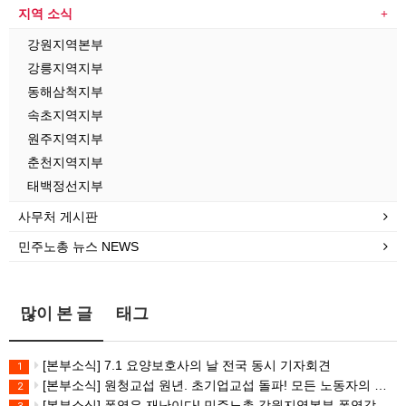
지역 소식
강원지역본부
강릉지역지부
동해삼척지부
속초지역지부
원주지역지부
춘천지역지부
태백정선지부
사무처 게시판
민주노총 뉴스 NEWS
많이 본 글
태그
[본부소식] 7.1 요양보호사의 날 전국 동시 기자회견
1
[본부소식] 원청교섭 원년. 초기업교섭 돌파! 모든 노동자의 노동기본권 쟁취! 민주노총 7.15 총파업대회
2
[본부소식] 폭염은 재난이다! 민주노총 강원지역본부 폭염감시단 선포 기자회견