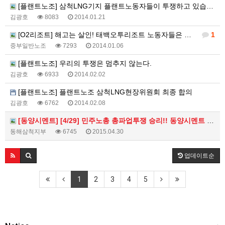
[플랜트노조] 삼척LNG기지 플랜트노동자들이 투쟁하고 있습니다.
김광호
8083
2014.01.21
[O2리조트] 해고는 살인! 태백오투리조트 노동자들은 반드시 현장으로 돌아갈 것이다!!
1
중부일반노조
7293
2014.01.06
[플랜트노조] 우리의 투쟁은 멈추지 않는다.
김광호
6933
2014.02.02
[플랜트노조] 플랜트노조 삼척LNG현장위원회 최종 합의
김광호
6762
2014.02.08
[동양시멘트] [4/29] 민주노총 총파업투쟁 승리!! 동양시멘트 위장도급 분쇄!! 민주노총 동해삼척지부 공동행동
동해삼척지부
6745
2015.04.30
업데이트순
1
2
3
4
5