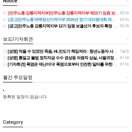
Notice
+
[민주노총 강릉지역지부]민주노총 강릉지역지부 제12기 임원 보궐선거결과 공고
03.31
[공고]민주노총 태백정선지역지부 2026년 정기 대의원대회 재소집 건
03.31
[공고]민주노총 강릉지역지부 12기 임원 보궐선거 후보자 확정 공고
03.25
보도/기자회견
+
[성명] 막을 수 있었던 죽음, HL만도가 책임져라 : 청년노동자 사망사고의 철저한 진상규명과 재발방지 대책 마련하라
7일전
[성명] 통일교 불법 정치자금 수수 권성동 의원직 상실, 사필귀정이다
07.16
[기자회견] 폭염은 재난이다! 폭염으로부터 안전한 일터를 위한 민주노총 강원지역본부 폭염감시단 선포 기자회견
07.01
월간 주요일정
+
등록된 일정이 없습니다.
Category